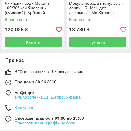
Лічильник води Meitwin
Модуль передачі імпульсів і
100/30° комбінований
даних HRI-Mei -для
(суміжний) турбінний
лічильників MeiStream і
промисловий, клас "С"
MeiStream Plus Ду 40-300
В наявності
В наявності
SENSUS(Німеччина)
(Німеччина)
120 925
13 730
₴
₴
Купити
Купити
Про нас
97% позитивних з 169 відгуків за рік
Працює з 30.04.2010
м. Дніпро
вул.Короленка,51, Дніпро, Україна
Контакти
Сьогодні працює з 09:00 до 19:00
Показати весь графік роботи