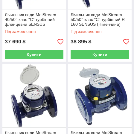
Лічильник води MeiStream
Лічильник води MeiStream
40/50° клас "С" турбінний
50/50° клас "С" турбінний R
фланцевий SENSUS
160 SENSUS (Німеччина)
(Німеччина)
Під замовлення
Під замовлення
37 690
38 895
₴
₴
Купити
Купити
Лічильник води MeiStream
Лічильник води MeiStream