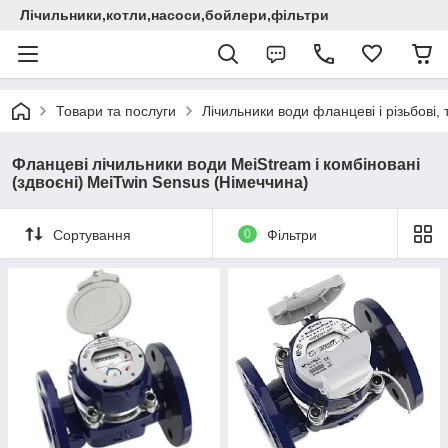
Лічильники,котли,насоси,бойлери,фільтри
Товари та послуги
Лічильники води фланцеві і різьбові,
Фланцеві лічильники води MeiStream і комбіновані
(здвоєні) MeiTwin Sensus (Німеччина)
Сортування
0
Фільтри