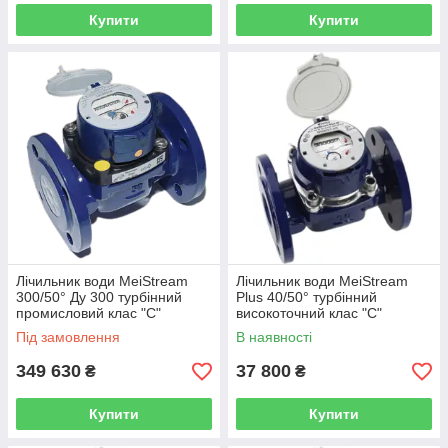
Купити
Купити
Лічильник води MeiStream
Лічильник води MeiStream
300/50° Ду 300 турбінний
Plus 40/50° турбінний
промисловий клас "С"
високоточний клас "С"
SENSUS (Німеччина)
SENSUS (Німеччина)
Під замовлення
В наявності
349 630
37 800
₴
₴
Купити
Купити