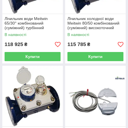
Лічильник води Meitwin
Лічильник холодної води
65/30° комбінований
Meitwin 80/50 комбінований
(суміжний) турбінний
(суміжний) високоточний
промисловий високоточний
Sensus (Німеччина)
В наявності
В наявності
клас "С" SENSUS(Німеччина)
118 925
115 785
₴
₴
Купити
Купити