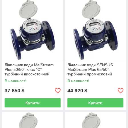
Лічильник води MeiStream
Лічильник води SENSUS
Plus 50/50° клас "С"
MeiStream Plus 65/50°
турбінний високоточний
турбінний промисловий
SENSUS (Німеччина)
високоточний клас "С"
В наявності
В наявності
(Німеччина)
37 850
44 920
₴
₴
Купити
Купити