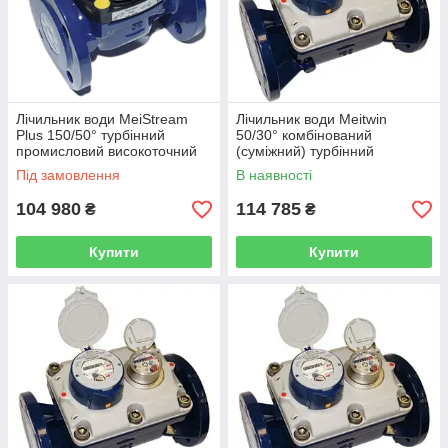
Лічильник води MeiStream
Лічильник води Meitwin
Plus 150/50° турбінний
50/30° комбінований
промисловий високоточний
(суміжний) турбінний
клас "С" SENSUS (Німеччина)
промисловий клас "С"
Під замовлення
В наявності
SENSUS (Німеччина)
104 980
114 785
₴
₴
Купити
Купити