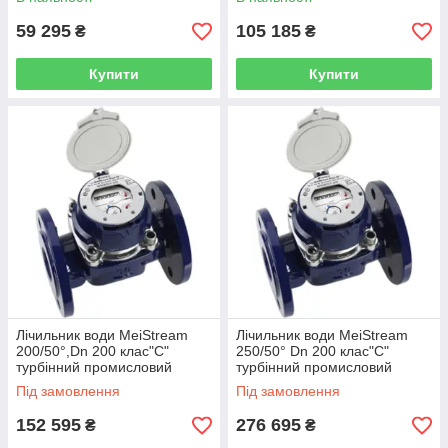
59 295
105 185
₴
₴
Купити
Купити
Лічильник води MeiStream
Лічильник води MeiStream
200/50°,Dn 200 клас"С"
250/50° Dn 200 клас"С"
турбінний промисловий
турбінний промисловий
SENSUS (Німеччина)
SENSUS (Німеччина)
Під замовлення
Під замовлення
152 595
276 695
₴
₴