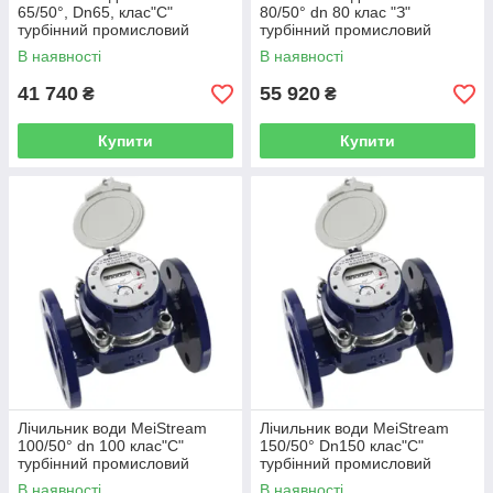
65/50°, Dn65, клас"С"
80/50° dn 80 клас "З"
турбінний промисловий
турбінний промисловий
Sensus(Німеччина)
SENSUS (Німеччина)
В наявності
В наявності
41 740
55 920
₴
₴
Купити
Купити
Лічильник води MeiStream
Лічильник води MeiStream
100/50° dn 100 клас"С"
150/50° Dn150 клас"С"
турбінний промисловий
турбінний промисловий
SENSUS (Німеччина)
SENSUS (Німеччина)
В наявності
В наявності