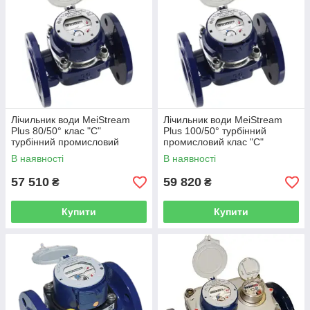
Лічильник води MeiStream
Лічильник води MeiStream
Plus 80/50° клас "С"
Plus 100/50° турбінний
турбінний промисловий
промисловий клас "С"
SENSUS (Німеччина)
SENSUS (Німеччина)
В наявності
В наявності
57 510
59 820
₴
₴
Купити
Купити