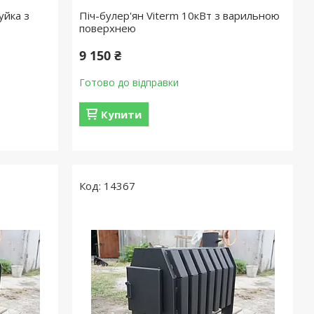
уйка з
Піч-булер'ян Viterm 10кВт з варильною
поверхнею
9 150 ₴
Готово до відправки
Купити
14367