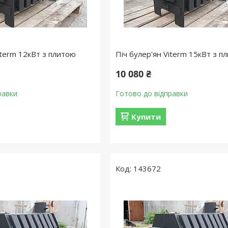
iterm 12кВт з плитою
Піч булер'ян Viterm 15кВт з п
10 080 ₴
равки
Готово до відправки
Купити
143672