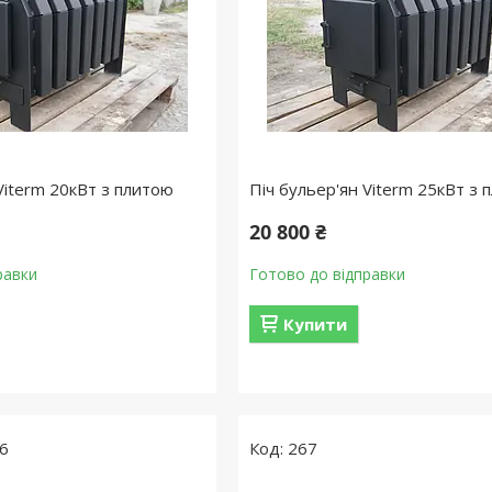
Viterm 20кВт з плитою
Піч бульер'ян Viterm 25кВт з 
20 800 ₴
равки
Готово до відправки
Купити
6
267