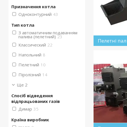
Призначення котла
Одноконтурний
43
Тип котла
З автоматичним подаванням
палива (пелетний)
23
Пелетні пал
Классический
22
Напольний
8
Пелетний
10
Піролізний
14
Ще 2
Спосіб відведення
відпрацьованих газів
Димар
35
Країна виробник