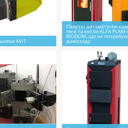
Пелетні автоматичні кам
печі та котли ALFA PLAM і
BIODOM, що не потребую
ьники KVIT
димоходу