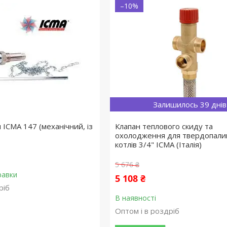
–10%
Залишилось 39 днів
 ICMA 147 (механічний, із
Клапан теплового скиду та
охолодження для твердопали
котлів 3/4" ICMA (Італія)
5 676 ₴
равки
5 108 ₴
ріб
В наявності
Оптом і в роздріб