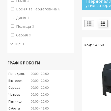
Італія
2
Твердопалив
утилізатори
Боснія та Герцеговина
6
Данія
1
Польща
3
Сербія
9
Ще 3
14368
ГРАФІК РОБОТИ
Понеділок
09:00
20:00
Вівторок
09:00
20:00
Середа
09:00
20:00
Четвер
09:00
20:00
Пʼятниця
09:00
20:00
Субота
09:00
19:00