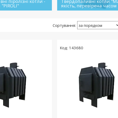
ні піролізні котли -
Твердопаливні котли "Ма
 "PIROLI"
якість, перевірена часом
143680