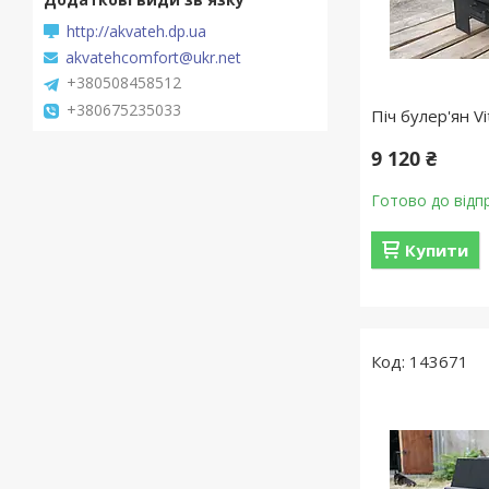
http://akvateh.dp.ua
akvatehcomfort@ukr.net
+380508458512
+380675235033
Піч булер'ян V
9 120 ₴
Готово до відп
Купити
143671