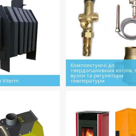
Комплектуючі до
твердопаливних котлів, 
вузли та регулятори
н Viterm
температури