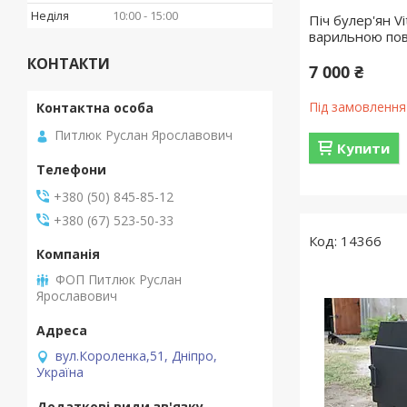
Неділя
10:00
15:00
Піч булер'ян V
варильною по
КОНТАКТИ
7 000 ₴
Під замовлення
Питлюк Руслан Ярославович
Купити
+380 (50) 845-85-12
+380 (67) 523-50-33
14366
ФОП Питлюк Руслан
Ярославович
вул.Короленка,51, Дніпро,
Україна