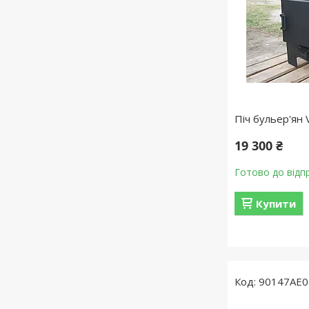
Піч бульер'ян 
19 300 ₴
Готово до відп
Купити
90147AE0