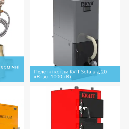
термічні
Пелетні котли KVIT Sota від 20
кВт до 1000 кВт