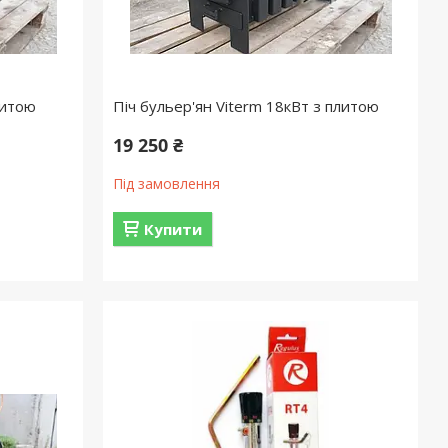
литою
Піч бульер'ян Viterm 18кВт з плитою
19 250 ₴
Під замовлення
Купити