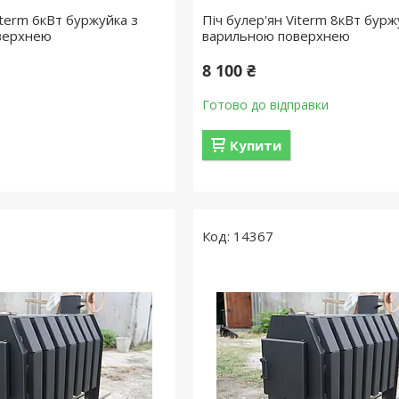
iterm 6кВт буржуйка з
Піч булер'ян Viterm 8кВт бурж
верхнею
варильною поверхнею
8 100 ₴
Готово до відправки
Купити
14367