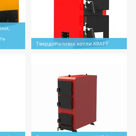
іни,
ть
Твердопаливні котли KRAFT