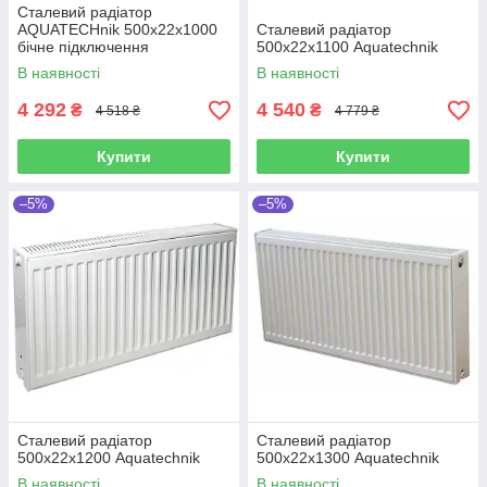
Сталевий радіатор
AQUATECHnik 500х22х1000
Сталевий радіатор
бічне підключення
500х22х1100 Aquatechnik
В наявності
В наявності
4 292
4 540
₴
₴
4 518 ₴
4 779 ₴
Купити
Купити
–5%
–5%
Сталевий радіатор
Сталевий радіатор
500х22х1200 Aquatechnik
500х22х1300 Aquatechnik
В наявності
В наявності