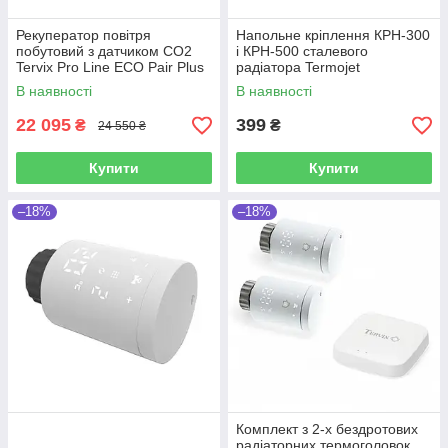
Рекуператор повітря
Напольне кріплення КРН-300
побутовий з датчиком СО2
і КРН-500 сталевого
Tervix Pro Line ECO Pair Plus
радіатора Termojet
WiFi TERVIX
В наявності
В наявності
22 095
399
₴
₴
24 550 ₴
Купити
Купити
–18%
–18%
Комплект з 2-х бездротових
радіаторних термоголовок