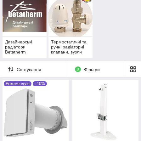
Дизайнерські
Термостатичні та
радіатори
ручні радіаторні
Betatherm
клапани, вузли
нижнього
під'єднання
Сортування
0
Фільтри
Рекомендую
–10%