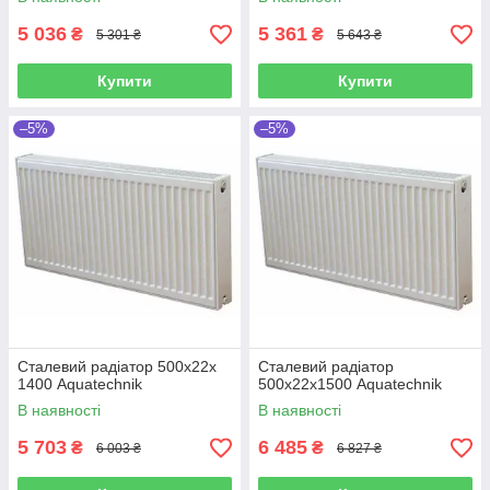
5 036
5 361
₴
₴
5 301 ₴
5 643 ₴
Купити
Купити
–5%
–5%
Сталевий радіатор 500х22х
Сталевий радіатор
1400 Aquatechnik
500х22х1500 Aquatechnik
В наявності
В наявності
5 703
6 485
₴
₴
6 003 ₴
6 827 ₴