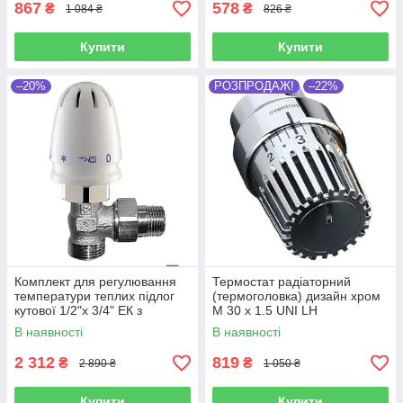
867
578
₴
₴
1 084 ₴
826 ₴
Купити
Купити
–20%
РОЗПРОДАЖ!
–22%
Комплект для регулювання
Термостат радіаторний
температури теплих підлог
(термоголовка) дизайн хром
кутової 1/2"х 3/4" ЕК з
M 30 х 1.5 UNI LH
термоголовкою HERZ
OVENTROP (Німеччина)
В наявності
В наявності
(Австрія)
2 312
819
₴
₴
2 890 ₴
1 050 ₴
Купити
Купити