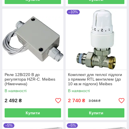
–10%
Реле 12В/220 В до
Комплект для теплої підлоги
регулятора HZR-C. Meibes
з прямим RTL вентилем (до
(Німеччина)
10 кв.м підлоги) Meibes
(Німеччина)
В наявності
В наявності
2 492
2 740
₴
₴
3 044 ₴
Купити
Купити
–5%
–5%