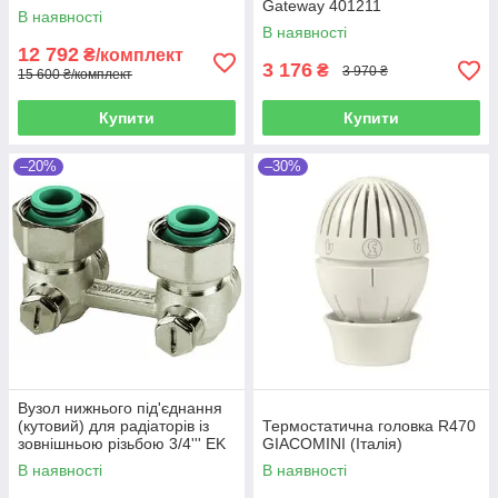
Gateway 401211
Zigbee Gateway
В наявності
В наявності
12 792
₴/комплект
3 176
₴
3 970 ₴
15 600 ₴/комплект
Купити
Купити
–20%
–30%
Вузол нижнього під'єднання
(кутовий) для радіаторів із
Термостатична головка R470
зовнішньою різьбою 3/4''' EK
GIACOMINI (Італія)
Kermi (Німеччина)
В наявності
В наявності