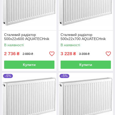
Сталевий радіатор
Сталевий радіатор
500х22х600 AQUATECHnik
500х22х700 AQUATECHnik
В наявності
В наявності
2 736
3 228
₴
₴
2 880 ₴
3 398 ₴
Купити
Купити
–5%
–5%