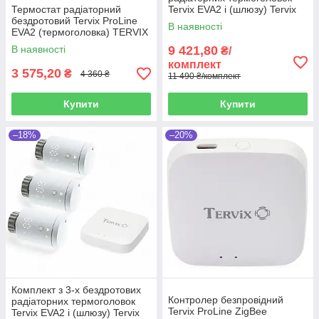
Термостат радіаторний
Tervix EVA2 і (шлюзу) Tervix
бездротовий Tervix ProLine
Zigbee Gateway
В наявності
EVA2 (термоголовка) TERVIX
В наявності
9 421,80
₴/
комплект
3 575,20
₴
4 360 ₴
11 490 ₴/комплект
Купити
Купити
–18%
–20%
Комплект з 3-х бездротових
Контролер безпровідний
радіаторних термоголовок
Tervix ProLine ZigBee
Tervix EVA2 і (шлюзу) Tervix