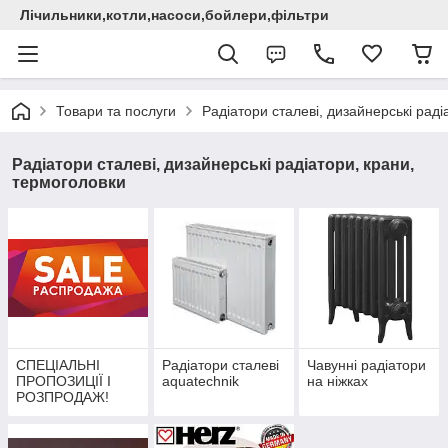
Лічильники,котли,насоси,бойлери,фільтри
Товари та послуги
Радіатори сталеві, дизайнерські раді
Радіатори сталеві, дизайнерські радіатори, крани,
термоголовки
СПЕЦІАЛЬНІ
Радіатори сталеві
Чавунні радіатори
ПРОПОЗИЦІЇ І
aquatechnik
на ніжках
РОЗПРОДАЖ!