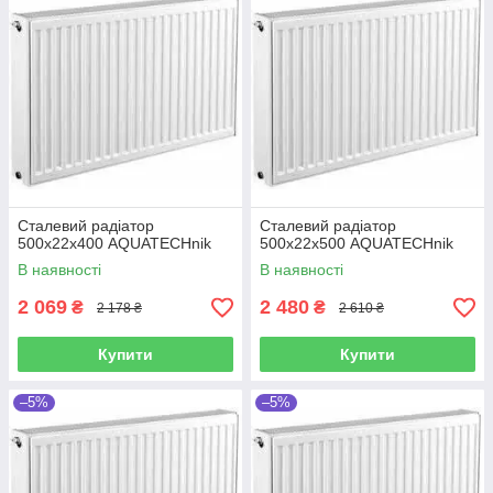
Сталевий радіатор
Сталевий радіатор
500х22х400 AQUATECHnik
500х22х500 AQUATECHnik
В наявності
В наявності
2 069
2 480
₴
₴
2 178 ₴
2 610 ₴
Купити
Купити
–5%
–5%