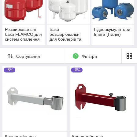
Розширювальні
Баки
Гідроакумулятори
баки FLAMCO для
розширювальні
Imera (Італія)
систем опалення
для бойлерів та
насосів
(гідроакумулятори
) Meibes-Flamco
Сортування
0
Фільтри
–8%
–8%
Кронштейн для
Кронштейн для