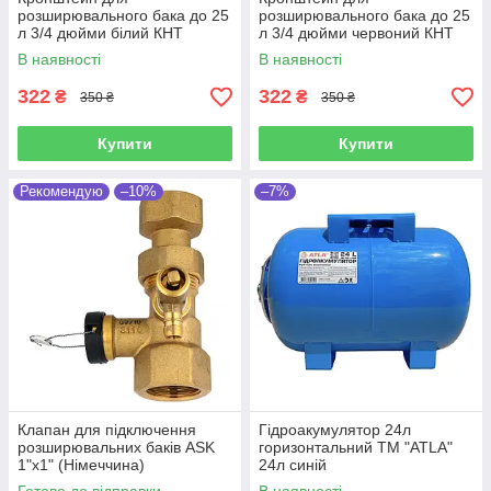
розширювального бака до 25
розширювального бака до 25
л 3/4 дюйми білий КНТ
л 3/4 дюйми червоний КНТ
В наявності
В наявності
322
322
₴
₴
350 ₴
350 ₴
Купити
Купити
Рекомендую
–10%
–7%
Клапан для підключення
Гідроакумулятор 24л
розширювальних баків ASK
горизонтальний ТМ "ATLA"
1"х1" (Німеччина)
24л синій