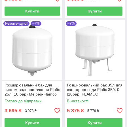
Купити
Купити
Рекомендую!
–7%
–7%
Розширювальний бак для
Розширювальний бак 35л для
систем водопостачання Flofix
санітарної води Flofix 35/4.0
25л (10 бар) Meibes-Flamco
[10бар] FLAMCO
(Нідерланди)
Готово до відправки
В наявності
3 695
5 375
₴
₴
3 973 ₴
5 779 ₴
Купити
Купити