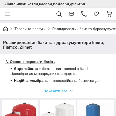
Лічильники,котли,насоси,бойлери,фільтри
Товари та послуги
Розширювальні баки та гідроакумулят
Розширювальні баки та гідроакумулятори Imera,
Flamco, Zilmet
🔧
Основні переваги
баків :
Європейська якість
— виготовлені в Італії
відповідно до міжнародних стандартів.
Надійна мембрана
— зносостійка та безпечна для
питної води.
Показати все
Різноманітність моделей
— вертикальні та
горизонтальні баки об'ємом від 2 до 500 літрів.