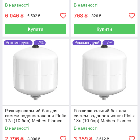
В наявності
В наявності
6 046
768
₴
₴
6 502 ₴
826 ₴
Купити
Купити
Рекомендую!
–7%
Рекомендую!
–7%
Розширювальний бак для
Розширювальний бак для
систем водопостачання Flofix
систем водопостачання Flofix
12л (10 бар) Meibes-Flamco
18л (10 бар) Meibes-Flamco
(Нідерланди)
(Нідерланди)
В наявності
В наявності
2 796
3 359
₴
₴
3 006 ₴
3 612 ₴