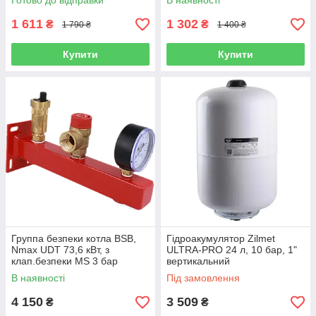
Готово до відправки
В наявності
1 611
1 302
₴
₴
1 790 ₴
1 400 ₴
Купити
Купити
Группа безпеки котла BSB,
Гідроакумулятор Zilmet
Nmax UDT 73,6 кВт, з
ULTRA-PRO 24 л, 10 бар, 1"
клап.безпеки MS 3 бар
вертикальний
(Німеччина)
В наявності
Під замовлення
4 150
3 509
₴
₴