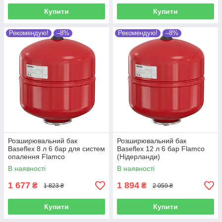
Купити
Купити
Рекомендую!
–8%
Рекомендую!
–8%
Розширювальний бак
Розширювальний бак
Baseflex 8 л 6 бар для систем
Baseflex 12 л 6 бар Flamco
опалення Flamco
(Нідерланди)
(Нідерланди)
В наявності
В наявності
1 677
1 894
₴
₴
1 823 ₴
2 059 ₴
Купити
Купити