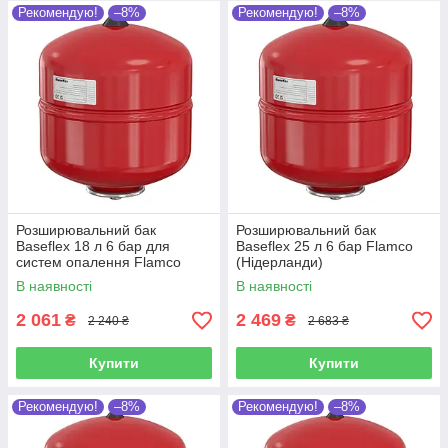
Рекомендую!
–8%
Рекомендую!
–8%
Розширювальний бак
Розширювальний бак
Baseflex 18 л 6 бар для
Baseflex 25 л 6 бар Flamco
систем опалення Flamco
(Нідерланди)
(Нідерланди)
В наявності
В наявності
2 061
2 469
₴
₴
2 240 ₴
2 683 ₴
Купити
Купити
Рекомендую!
–8%
Рекомендую!
–8%