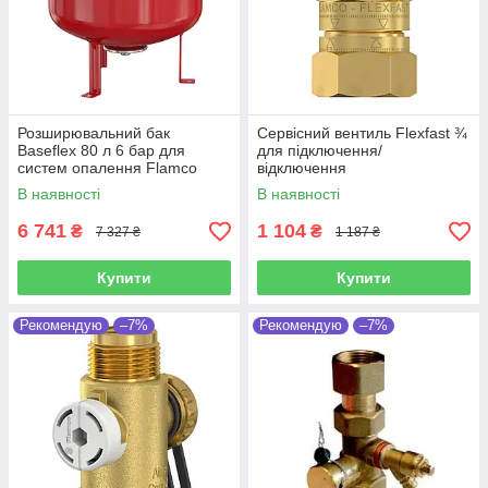
Розширювальний бак
Сервісний вентиль Flexfast ¾
Baseflex 80 л 6 бар для
для підключення/
систем опалення Flamco
відключення
(Нідерланди)
розшилювальних баків
В наявності
В наявності
Flamco (Нідерланди) 28930
6 741
1 104
₴
₴
7 327 ₴
1 187 ₴
Купити
Купити
Рекомендую
–7%
Рекомендую
–7%