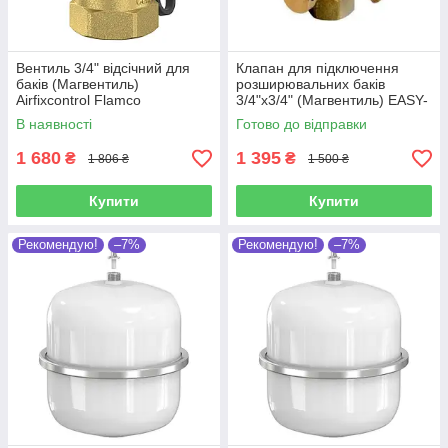
Вентиль 3/4" відсічний для
Клапан для підключення
баків (Магвентиль)
розширювальних баків
Airfixcontrol Flamco
3/4"х3/4" (Магвентиль) EASY-
(Нідерланди) 28930
K 3/4" (Італія)
В наявності
Готово до відправки
1 680
1 395
₴
₴
1 806 ₴
1 500 ₴
Купити
Купити
Рекомендую!
–7%
Рекомендую!
–7%