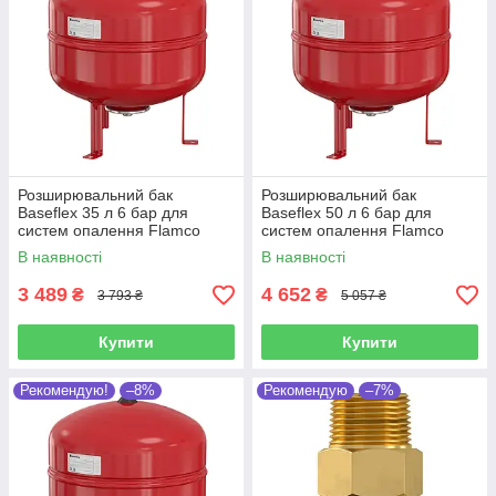
Розширювальний бак
Розширювальний бак
Baseflex 35 л 6 бар для
Baseflex 50 л 6 бар для
систем опалення Flamco
систем опалення Flamco
(Нідерланди)
(Нідерланди)
В наявності
В наявності
3 489
4 652
₴
₴
3 793 ₴
5 057 ₴
Купити
Купити
Рекомендую!
–8%
Рекомендую
–7%