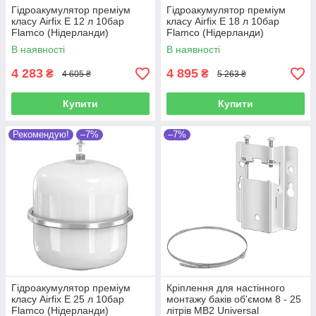
Гідроакумулятор преміум
Гідроакумулятор преміум
класу Airfix E 12 л 10бар
класу Airfix E 18 л 10бар
Flamco (Нідерланди)
Flamco (Нідерланди)
В наявності
В наявності
4 283
4 895
₴
₴
4 605 ₴
5 263 ₴
Купити
Купити
Рекомендую!
–7%
–7%
Гідроакумулятор преміум
Кріплення для настінного
класу Airfix E 25 л 10бар
монтажу баків об'ємом 8 - 25
Flamco (Нідерланди)
літрів MB2 Universal