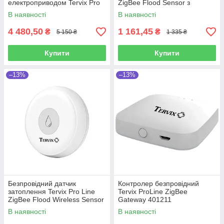
електроприводом Tervix Pro
ZigBee Flood Sensor з
Line ZERG
виносним датчиком 1000мм
В наявності
В наявності
4 480,50
1 161,45
₴
₴
5 150 ₴
1 335 ₴
Купити
Купити
–13%
–13%
Безпровідний датчик
Контролер безпровідний
затоплення Tervix Pro Line
Tervix ProLine ZigBee
ZigBee Flood Wireless Sensor
Gateway 401211
В наявності
В наявності