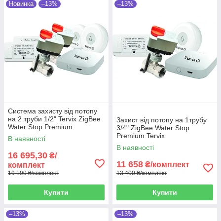
Новинка
–13%
–13%
Система захисту від потопу
на 2 труби 1/2" Tervix ZigBee
Захист від потопу на 1трубу
Water Stop Premium
3/4" ZigBee Water Stop
Premium Tervix
В наявності
В наявності
16 695,30
₴/
11 658
₴/комплект
комплект
19 190 ₴/комплект
13 400 ₴/комплект
Купити
Купити
–13%
–13%