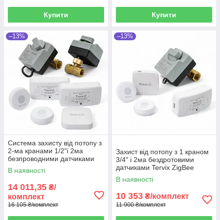
Купити
Купити
–13%
–13%
Система захисту від потопу з
2-ма кранами 1/2"і 2ма
Захист від потопу з 1 краном
безпроводними датчиками
3/4" і 2ма бездротовими
Tervix ZigBee Water Stop
датчиками Tervix ZigBee
В наявності
Water Stop
В наявності
14 011,35
₴/
10 353
₴/комплект
комплект
16 105 ₴/комплект
11 900 ₴/комплект