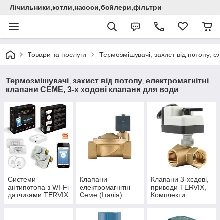
Лічильники,котли,насоси,бойлери,фільтри
Товари та послуги
Термозмішувачі, захист від потопу, 
Термозмішувачі, захист від потопу, електромагнітні
клапани СЕМЕ, 3-х ходові клапани для води
Системи
Клапани
Клапани 3-ходові,
антипотопа з WI-Fi
електромагнітні
приводи TERVIX,
датчиками TERVIX
Семе (Італія)
Комплекти
та їх компоненти