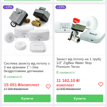
–13%
–13%
Захист від потопу на 1 трубу
1/2" ZigBee Water Stop
Система захисту від потопу з
Premium Tervix
2-ма кранами 1" і 2ма
бездротовими датчиками
В наявності
Tervix ZigBee і Wi-Fi Water
В наявності
Stop
11 162,10
₴/
15 051
₴/комплект
комплект
17 300 ₴/комплект
12 830 ₴/комплект
Купити
Купити