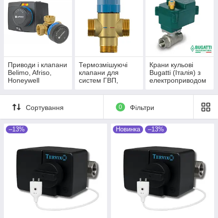
Приводи і клапани
Термозмішуючі
Крани кульові
Belimo, Afriso,
клапани для
Bugatti (Італія) з
Honeywell
систем ГВП,
електроприводом
Flamco, Giacomini,
220В і 12В
Afriso
Сортування
0
Фільтри
–13%
Новинка
–13%