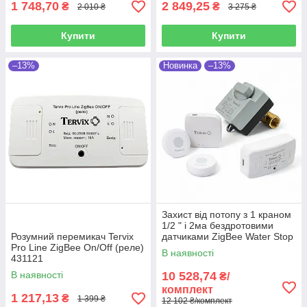
1 748,70
2 849,25
₴
₴
2 010 ₴
3 275 ₴
Купити
Купити
–13%
Новинка
–13%
Захист від потопу з 1 краном
1/2 " і 2ма бездротовими
Розумний перемикач Tervix
датчиками ZigBee Water Stop
Pro Line ZigBee On/Off (реле)
Tervix
В наявності
431121
В наявності
10 528,74
₴/
комплект
1 217,13
₴
1 399 ₴
12 102 ₴/комплект