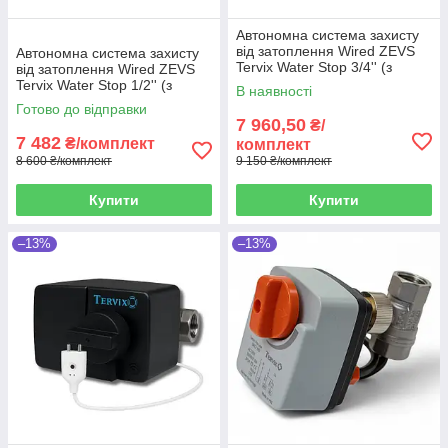
Автономна система захисту
від затоплення Wired ZEVS
Автономна система захисту
Tervix Water Stop 3/4'' (з
від затоплення Wired ZEVS
дротовими датчиками)
Tervix Water Stop 1/2'' (з
В наявності
дротовими датчиками)
Готово до відправки
7 960,50
₴/
7 482
₴/комплект
комплект
8 600 ₴/комплект
9 150 ₴/комплект
Купити
Купити
–13%
–13%