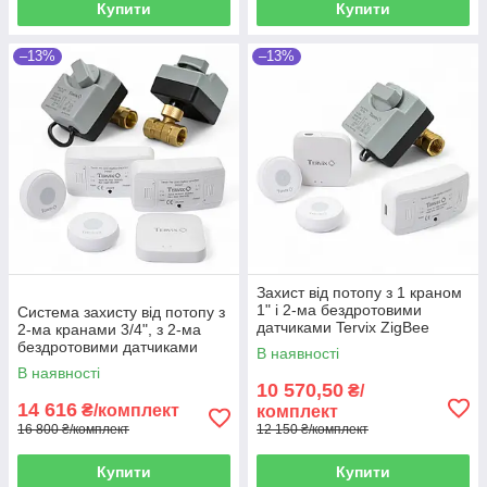
Купити
Купити
–13%
–13%
Захист від потопу з 1 краном
1" і 2-ма бездротовими
Система захисту від потопу з
датчиками Tervix ZigBee
2-ма кранами 3/4", з 2-ма
Water Stop
бездротовими датчиками
В наявності
Tervix ZigBee Water Stop
В наявності
10 570,50
₴/
14 616
₴/комплект
комплект
16 800 ₴/комплект
12 150 ₴/комплект
Купити
Купити