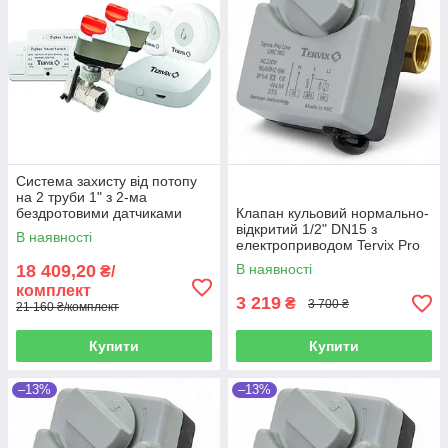
Система захисту від потопу
на 2 труби 1" з 2-ма
бездротовими датчиками
Клапан кульовий нормально-
ZigBee Water Stop Premium
відкритий 1/2" DN15 з
В наявності
Tervix
електроприводом Tervix Pro
Line ORC
18 409,20
В наявності
₴/
комплект
3 219
₴
3 700 ₴
21 160 ₴/комплект
Купити
Купити
–13%
–13%