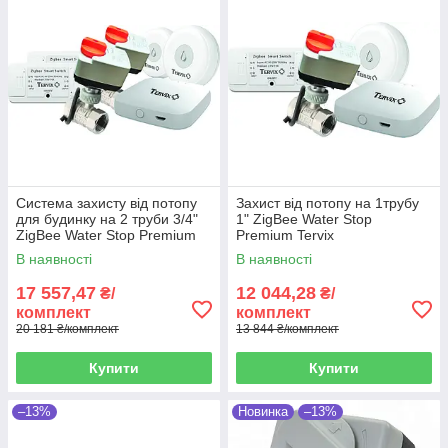
Система захисту від потопу
Захист від потопу на 1трубу
для будинку на 2 труби 3/4"
1" ZigBee Water Stop
ZigBee Water Stop Premium
Premium Tervix
Tervix
В наявності
В наявності
17 557,47
12 044,28
₴/
₴/
комплект
комплект
20 181 ₴/комплект
13 844 ₴/комплект
Купити
Купити
–13%
Новинка
–13%