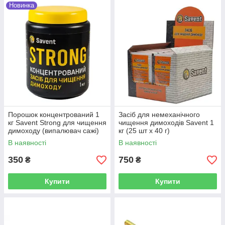
Новинка
Порошок концентрований 1
Засіб для немеханічного
кг Savent Strong для чищення
чищення димоходів Savent 1
димоходу (випалювач сажі)
кг (25 шт х 40 г)
Savent
В наявності
В наявності
350
750
₴
₴
Купити
Купити