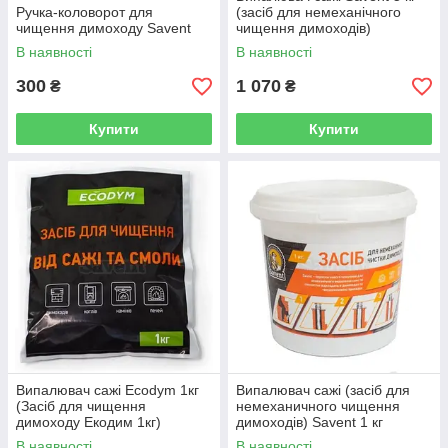
Ручка-коловорот для
(засіб для немеханічного
чищення димоходу Savent
чищення димоходів)
В наявності
В наявності
300
1 070
₴
₴
Купити
Купити
Випалювач сажі Ecodym 1кг
Випалювач сажі (засіб для
(Засіб для чищення
немеханичного чищення
димоходу Екодим 1кг)
димоходів) Savent 1 кг
В наявності
В наявності