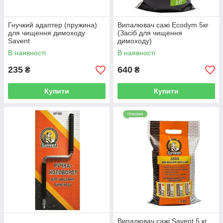
Гнучкий адаптер (пружина)
Випалювач сажі Ecodym 5кг
для чищення димоходу
(Засіб для чищення
Savеnt
димоходу)
В наявності
В наявності
235
640
₴
₴
Купити
Купити
Випалювач сажі Savent 5 кг