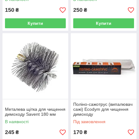
150
250
₴
₴
Купити
Купити
Поліно-сажотрус (випалювач
Металева щітка для чищення
сажі) Ecodym для чищення
димоходу Savent 180 мм
димоходу
В наявності
Під замовлення
245
170
₴
₴