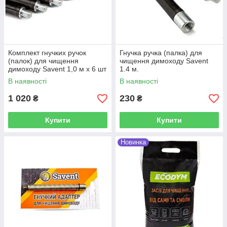
Комплект гнучких ручок
Гнучка ручка (палка) для
(палок) для чищення
чищення димоходу Savent
димоходу Savent 1,0 м x 6 шт
1.4 м.
В наявності
В наявності
1 020
230
₴
₴
Купити
Купити
Новинка