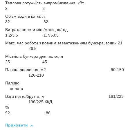
Теплова потужність випромінювання, кВт
2 3
Об'єм води в котлі, л
32 32
Витрата пелети мін./макс., кг/год
1,2/3,5 1,7/5,05
Макс. час роботи з повним завантаженням бункера, годин 21
26.5
Місткість бункера для пелет, кг
25 45
Площа опалення, м2 90-150
126-210
Паливо
пелета
Вага нетто/брутто, кг 181/223
196/225 ККД,
%
92 86
Приховати