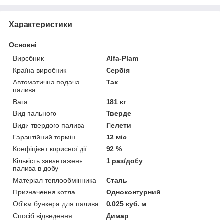
Характеристики
Основні
Виробник
Alfa-Plam
Країна виробник
Сербія
Автоматична подача
Так
палива
Вага
181 кг
Вид пального
Тверде
Види твердого палива
Пелети
Гарантійний термін
12 міс
Коефіцієнт корисної дії
92 %
Кількість завантажень
1 раз/добу
палива в добу
Матеріал теплообмінника
Сталь
Призначення котла
Одноконтурний
Об'єм бункера для палива
0.025 куб. м
Спосіб відведення
Димар