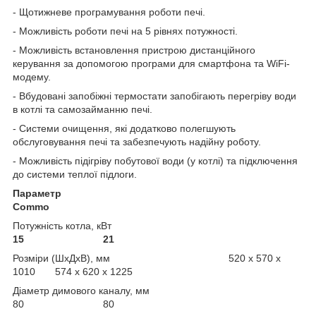
- Щотижневе програмування роботи печі.
- Можливість роботи печі на 5 рівнях потужності.
- Можливість встановлення пристрою дистанційного
керування за допомогою програми для смартфона та WiFi-
модему.
- Вбудовані запобіжні термостати запобігають перегріву води
в котлі та самозайманню печі.
- Системи очищення, які додатково полегшують
обслуговування печі та забезпечують надійну роботу.
- Можливість підігріву побутової води (у котлі) та підключення
до системи теплої підлоги.
Параметр
Commo
Потужність котла, кВт
15 21
Розміри (ШxДxВ), мм 520 x 570 x
1010 574 x 620 x 1225
Діаметр димового каналу, мм
80 80