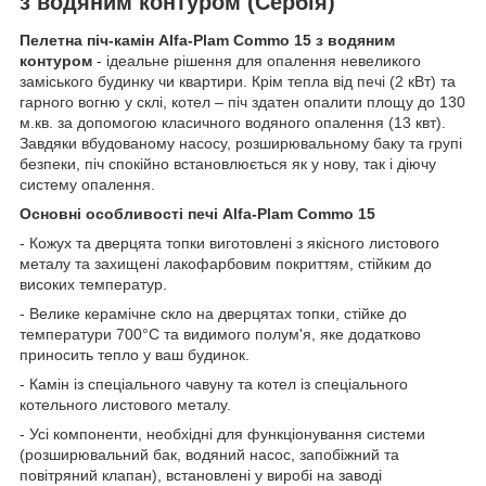
з водяним контуром (Сербія)
Пелетна піч-камін Alfa-Plam Commo 15 з водяним
контуром
- ідеальне рішення для опалення невеликого
заміського будинку чи квартири. Крім тепла від печі (2 кВт) та
гарного вогню у склі, котел – піч здатен опалити площу до 130
м.кв. за допомогою класичного водяного опалення (13 квт).
Завдяки вбудованому насосу, розширювальному баку та групі
безпеки, піч спокійно встановлюється як у нову, так і діючу
систему опалення.
Основні особливості печі Alfa-Plam Commo 15
- Кожух та дверцята топки виготовлені з якісного листового
металу та захищені лакофарбовим покриттям, стійким до
високих температур.
- Велике керамічне скло на дверцятах топки, стійке до
температури 700°C та видимого полум'я, яке додатково
приносить тепло у ваш будинок.
- Камін із спеціального чавуну та котел із спеціального
котельного листового металу.
- Усі компоненти, необхідні для функціонування системи
(розширювальний бак, водяний насос, запобіжний та
повітряний клапан), встановлені у виробі на заводі