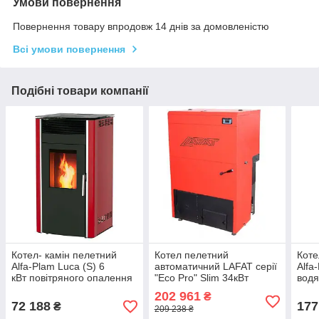
Умови повернення
Повернення товару впродовж 14 днів за домовленістю
Всі умови повернення
Подібні товари компанії
Котел- камін пелетний
Котел пелетний
Коте
Alfa-Plam Luca (S) 6
автоматичний LAFAT серії
Alfa
кВт повітряного опалення
"Eco Pro" Slim 34кВт
водя
(Сербія)
(Боснія та Герцеговина)
(Сер
202 961
₴
72 188
177
₴
209 238 ₴