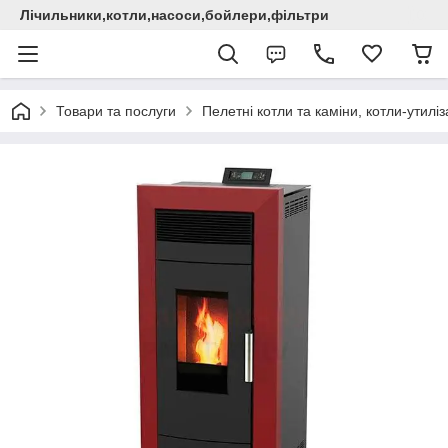
Лічильники,котли,насоси,бойлери,фільтри
Товари та послуги
Пелетні котли та каміни, котли-утилі