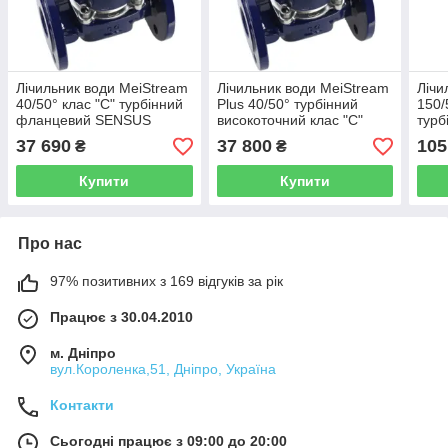
Лічильник води MeiStream
Лічильник води MeiStream
Лічи
40/50° клас "С" турбінний
Plus 40/50° турбінний
150/
фланцевий SENSUS
високоточний клас "С"
турб
(Німеччина)
SENSUS (Німеччина)
SEN
37 690
37 800
105
₴
₴
Купити
Купити
Про нас
97% позитивних з 169 відгуків за рік
Працює з 30.04.2010
м. Дніпро
вул.Короленка,51, Дніпро, Україна
Контакти
Сьогодні працює з 09:00 до 20:00