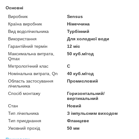
Основні
Виробник
Sensus
Країна виробник
Німеччина
Вид водолічильника
Турбінний
Використання
Для холодної води
Гарантійний термін
12 міс
Максимальна витрата,
50 куб.м/год
Qmax
Метрологічний клас
С
Номінальна витрата, Qn
40 куб.м/год
Область застосування
Промисловий
лічильника
Спосіб монтажу
Горизонтальний/
вертикальний
Стан
Новий
Тип лічильника
З імпульсним виходом
Тип приєднання
Фланцеве
Умовний прохід
50 мм