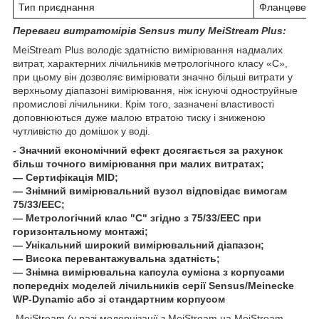
Тип приєднання
Фланцеве
Переваги витратомірів Sensus типу MeiStream Plus:
MeiStream Plus володіє здатністю вимірювання надмалих
витрат, характерних лічильників метрологічного класу «С»,
при цьому він дозволяє вимірювати значно більші витрати у
верхньому діапазоні вимірювання, ніж існуючі одноструйные
промислові лічильники. Крім того, зазначені властивості
доповнюються дуже малою втратою тиску і зниженою
чутливістю до домішок у воді.
- Значний економічний ефект досягається за рахунок
більш точного вимірювання при малих витратах;
― Сертифікація MID;
― Знімний вимірювальний вузол відповідає вимогам
75/33/ЕЕС;
― Метрологічний клас "С" згідно з 75/33/ЕЕС при
горизонтальному монтажі;
― Унікальний широкий вимірювальний діапазон;
― Висока перевантажувальна здатність;
― Знімна вимірювальна капсула сумісна з корпусами
попередніх моделей лічильників серії Sensus/Meinecke
WP-Dynamic або зі стандартним корпусом
MeiStream (у разі модернізації з MeiStream на MeiStream