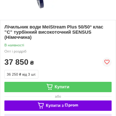
Лічильник води MeiStream Plus 50/50° клас
"С" турбінний високоточний SENSUS
(Німеччина)
В наявності
Опт і роздріб
37 850
₴
36 250 ₴
від 3 шт.
Купити
або
Купити з