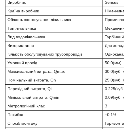
Виробник
Sensus
Країна виробник
Німеччина
Область застосування лічильника
Промислови
Тип лічильника
Механічний
Вид водолічильника
Турбінний
Використання
Для холодно
Кількість обслуговуваних трубопроводів
Одноканаль
Умовний прохід
50.0(мм)
Максимальний витрата, Qmax
30.0(куб. м/г
Номінальний витрата, Qn
25.0(куб. м/г
Перехідний витрата, Qi
0.225(куб. м
Мінімальний витрата, Qmin
0.09(куб. м/г
Метрологічний клас
З
Похибка
±0,1%
Спосіб монтажу
Горизонталь