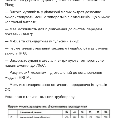
Plus);
― Висока чутливість у діапазоні малих витрат дозволяє
використовувати менше типорозмірів лічильників, що знижує
капітальні витрати;
― Має можливість для підключення до систем передачі
показань (AMR):
― M-Bus та стандартний імпульсний вихід;
― Герметичний лічильний механізм (мідь/скло) має ступінь
захисту IP 68;
― Використовувані матеріали витримують температурне
навантаження до 70oC;
― Рахунковий механізм підготовлений до встановлення
модуля HRI-Mei;
― Можливе використання оптичного передавача імпульсів
OD;
Установка в горизонтальний трубопровід