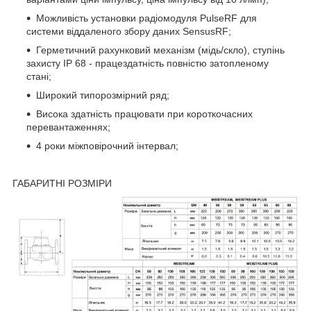
Можливість установки радіомодуля PulseRF для
системи віддаленого збору даних SensusRF;
Герметичний рахунковий механізм (мідь/скло), ступінь
захисту IP 68 - працездатність повністю затопленому
стані;
Широкий типорозмірний ряд;
Висока здатність працювати при короткочасних
перевантаженнях;
4 роки міжповірочний інтервал;
ГАБАРИТНІ РОЗМІРИ