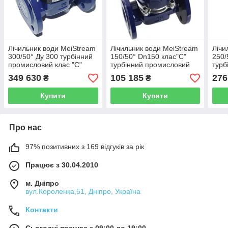
Лічильник води MeiStream
Лічильник води MeiStream
Лічи
300/50° Ду 300 турбінний
150/50° Dn150 клас"С"
250/
промисловий клас "С"
турбінний промисловий
турб
SENSUS (Німеччина)
SENSUS (Німеччина)
SEN
349 630
105 185
276
₴
₴
Купити
Купити
Про нас
97% позитивних з 169 відгуків за рік
Працює з 30.04.2010
м. Дніпро
вул.Короленка,51, Дніпро, Україна
Контакти