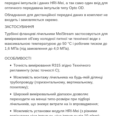
передачі імпульсів і даних HRI-Mei, а так само один вхід для
оптичного передавача імпульсів типу Opto OD.
Обладнання для дистанційної передачі даних в комплект не
входить і замовляється окремо.
ЗАСТОСУВАННЯ
Турбінні фланцеві лічильники MeiStream застосовується для
вимірювання об'єму холодної питної чи технічної води з
максимальною температурою до 50 °С і робочим тиском до
1,6 МПа (під замовлення до 4,0 МПа).
ОСОБЛИВОСТІ
Точність вимірювання R315 згідно Технічного
регламенту (клас точності С);
Можливість монтажу лічильника на будь-якій ділянці
трубопроводу (горизонтальному, вертикальному,
похилому);
Широкий вимірювальний діапазон дозволяє
переходити на менші типо-розміри при підборі
лічильників, що знижує витрати на їх впровадження;
Можливість установки модуля HRI-Mei (з різними
варіантами ціни імпульсу, ціна імпульсу від 10 л/імп);