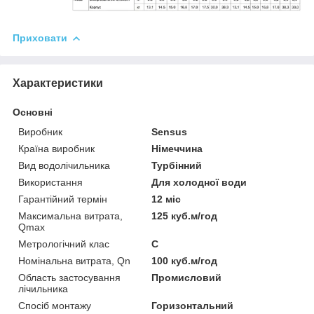
Приховати
Характеристики
Основні
Виробник
Sensus
Країна виробник
Німеччина
Вид водолічильника
Турбінний
Використання
Для холодної води
Гарантійний термін
12 міс
Максимальна витрата,
125 куб.м/год
Qmax
Метрологічний клас
С
Номінальна витрата, Qn
100 куб.м/год
Область застосування
Промисловий
лічильника
Спосіб монтажу
Горизонтальний