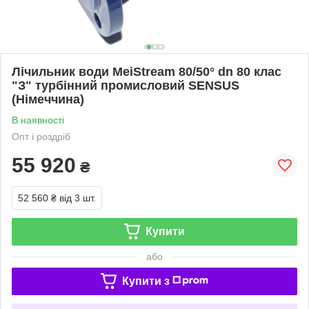
Лічильник води MeiStream 80/50° dn 80 клас
"З" турбінний промисловий SENSUS
(Німеччина)
В наявності
Опт і роздріб
55 920
₴
52 560 ₴
від 3 шт.
Купити
або
Купити з