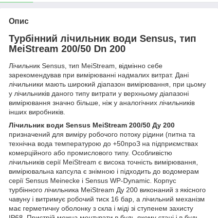
Опис
Турбінний лічильник води Sensus, тип
MeiStream 200/50 Dn 200
Лічильник Sensus, тип MeiStream, відмінно себе
зарекомендував при вимірюванні надмалих витрат. Дані
лічильники мають широкий діапазон вимірювання, при цьому
у лічильників даного типу витрати у верхньому діапазоні
вимірювання значно більше, ніж у аналогічних лічильників
інших виробників.
Лічильник води Sensus MeiStream 200/50 Ду 200
призначений для виміру робочого потоку рідини (питна та
технічна вода температурою до +50
про
З на підприємствах
комерційного або промислового типу. Особливістю
лічильників серії MeiStream є висока точність вимірювання,
вимірювальна капсула є знімною і підходить до водомерам
серії Sensus Meinecke і Sensus WP-Dynamic. Корпус
турбінного лічильника MeiStream Ду 200 виконаний з якісного
чавуну і витримує робочий тиск 16 бар, а лічильний механізм
має герметичну оболонку з скла і міді зі ступенем захисту
IP68. Пристрій можна монтувати в будь-якому стані і в будь-