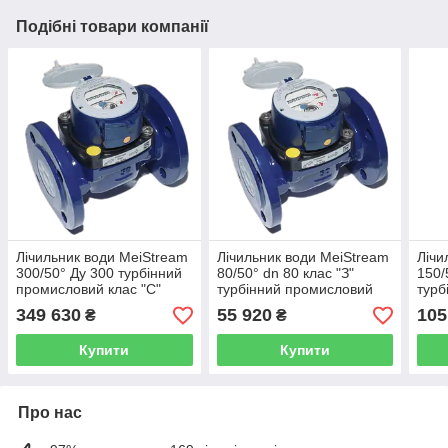
Подібні товари компанії
Лічильник води MeiStream
Лічильник води MeiStream
Лічи
300/50° Ду 300 турбінний
80/50° dn 80 клас "З"
150/
промисловий клас "С"
турбінний промисловий
турб
SENSUS (Німеччина)
SENSUS (Німеччина)
SEN
349 630
55 920
105
₴
₴
Купити
Купити
Про нас