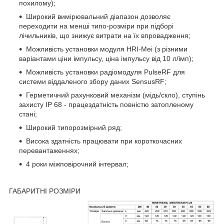
похилому);
Широкий вимірювальний діапазон дозволяє
переходити на менші типо-розміри при підборі
лічильників, що знижує витрати на їх впровадження;
Можливість установки модуля HRI-Mei (з різними
варіантами ціни імпульсу, ціна імпульсу від 10 л/імп);
Можливість установки радіомодуля PulseRF для
системи віддаленого збору даних SensusRF;
Герметичний рахунковий механізм (мідь/скло), ступінь
захисту IP 68 - працездатність повністю затопленому
стані;
Широкий типорозмірний ряд;
Висока здатність працювати при короткочасних
перевантаженнях;
4 роки міжповірочний інтервал;
ГАБАРИТНІ РОЗМІРИ