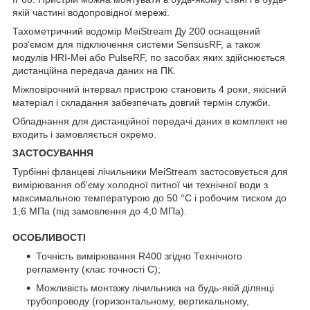
якій частині водопровідної мережі.
Тахометричний водомір MeiStream Ду 200 оснащений
роз'ємом для підключення системи SensusRF, а також
модулів HRI-Mei або PulseRF, по засобах яких здійснюється
дистанційна передача даних на ПК.
Міжповірочний інтервал пристрою становить 4 роки, якісний
матеріал і складання забезпечать довгий термін служби.
Обладнання для дистанційної передачі даних в комплект не
входить і замовляється окремо.
ЗАСТОСУВАННЯ
Турбінні фланцеві лічильники MeiStream застосовується для
вимірювання об'єму холодної питної чи технічної води з
максимальною температурою до 50 °С і робочим тиском до
1,6 МПа (під замовлення до 4,0 МПа).
ОСОБЛИВОСТІ
Точність вимірювання R400 згідно Технічного
регламенту (клас точності С);
Можливість монтажу лічильника на будь-якій ділянці
трубопроводу (горизонтальному, вертикальному,