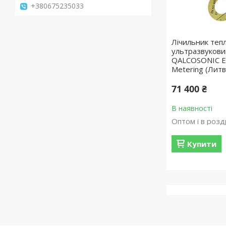
+380675235033
Лічильник тепл
ультразвуков
QALCOSONIC E
Metering (Литв
71 400 ₴
В наявності
Оптом і в розд
Купити