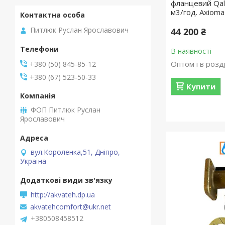
фланцевий Qal
м3/год. Axioma
Питлюк Руслан Ярославович
44 200 ₴
В наявності
Оптом і в розд
+380 (50) 845-85-12
+380 (67) 523-50-33
Купити
ФОП Питлюк Руслан
Ярославович
вул.Короленка,51, Дніпро,
Україна
http://akvateh.dp.ua
akvatehcomfort@ukr.net
+380508458512