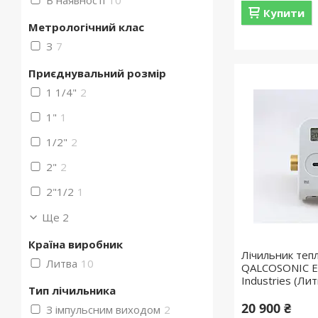
В наявності
10
Купити
Метрологічний клас
З
7
Приєднувальний розмір
1 1/4"
2
1"
1
1/2"
2
2"
2
2"1/2
1
Ще 2
Країна виробник
Лічильник теп
Литва
10
QALCOSONIC E3
Industries (Лит
Тип лічильника
20 900 ₴
З імпульсним виходом
2