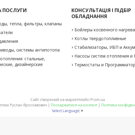
А ПОСЛУГИ
КОНСУЛЬТАЦІЯ І ПІДБІР
ОБЛАДНАННЯ
оды, тепла, фильтры, клапаны
Бойлеры косвенного нагрев
ватели
Котлы твердотопливные
давления
Стабилизаторы, ИБП и Акку
риводы, системы антипотопа
Насосы систем отопления и
отопления: стальные,
еские, дизайнерские
Термостаты и Программато
Сайт створений на маркетплейсі
Prom.ua
ФОП Питлюк Руслан Ярославович |
Поскаржитися на контент
|
Політика конфіден
Select Language
▼