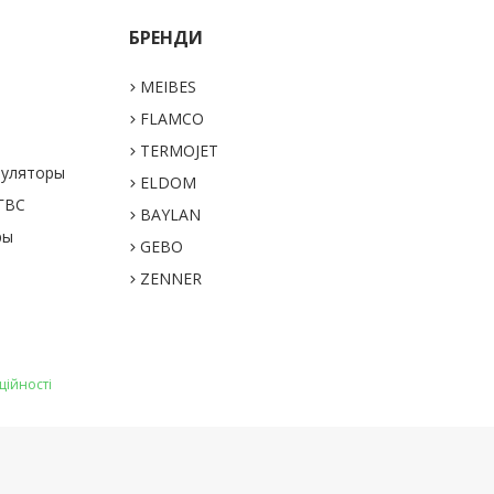
БРЕНДИ
MEIBES
а
FLAMCO
TERMOJET
муляторы
ELDOM
 ГВС
BAYLAN
ры
GEBO
ZENNER
ційності