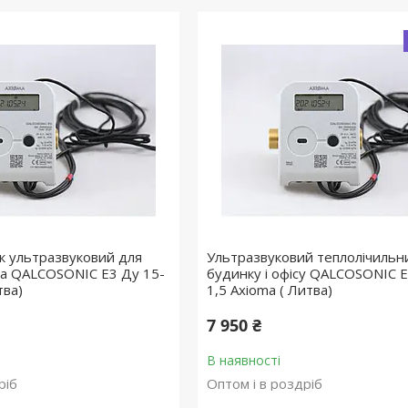
к ультразвуковий для
Ультразвуковий теплолічильн
іса QALCOSONIC E3 Ду 15-
будинку і офісу QALCOSONIC E
тва)
1,5 Axioma ( Литва)
7 950 ₴
В наявності
ріб
Оптом і в роздріб