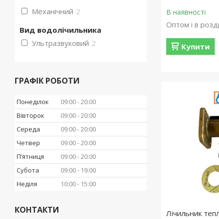
Механічний
2
В наявності
Оптом і в розд
Вид водолічильника
Ультразвуковий
2
Купити
ГРАФІК РОБОТИ
Понеділок
09:00
20:00
Вівторок
09:00
20:00
Середа
09:00
20:00
Четвер
09:00
20:00
Пʼятниця
09:00
20:00
Субота
09:00
19:00
Неділя
10:00
15:00
КОНТАКТИ
Лічильник теп