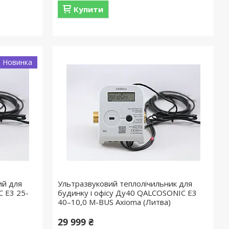
Купити
Новинка
ий для
Ультразвуковий теплолічильник для
C E3 25-
будинку і офісу Ду40 QALCOSONIC E3
40–10,0 M-BUS Axioma (Литва)
29 999 ₴