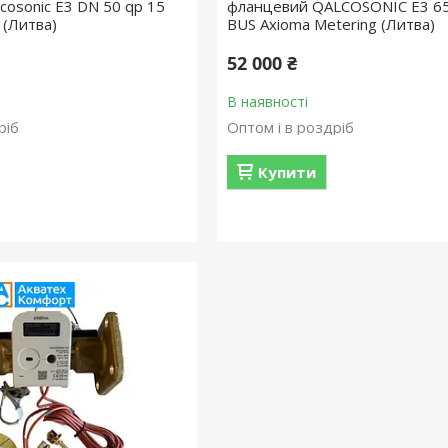
cosonic E3 DN 50 qp 15
фланцевий QALCOSONIC E3 65
 (Литва)
BUS Axioma Metering (Литва)
52 000 ₴
В наявності
ріб
Оптом і в роздріб
Купити