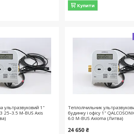
Купити
ла ультразвуковий 1"
Теплолічильник ультразвуков
 25–3.5 M-BUS Axis
будинку і офісу 1" QALCOSONI
ва)
6.0 M-BUS Axioma (Литва)
24 650 ₴