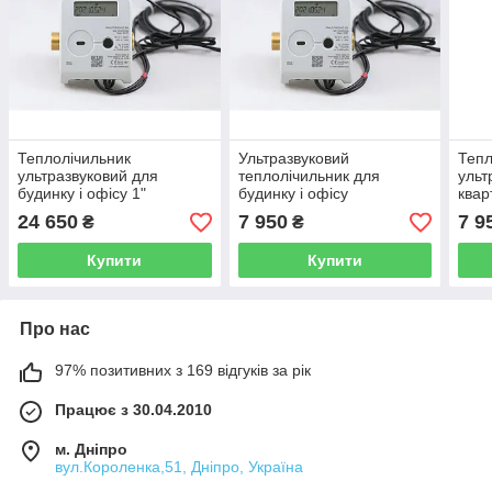
Теплолічильник
Ультразвуковий
Тепл
ультразвуковий для
теплолічильник для
ульт
будинку і офісу 1"
будинку і офісу
квар
QALCOSONIC E3 25-6.0
QALCOSONIC E3 Ду 15-
QAL
24 650
7 950
7 9
₴
₴
M-BUS Axioma (Литва)
1,5 Axioma ( Литва)
0.6 
Купити
Купити
Про нас
97% позитивних з 169 відгуків за рік
Працює з 30.04.2010
м. Дніпро
вул.Короленка,51, Дніпро, Україна