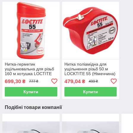
Нитка-герметик
Нитка поліамідна для
ущільнювальна для різьб
ущільнення різьб 50 м
160 м котушка LOCТІTE
LOCKTITE 55 (Німеччина)
55 Henkel (Німеччина)
699,30
479,04
₴
₴
777 ₴
499 ₴
Купити
Купити
Подібні товари компанії