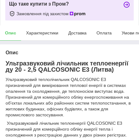
Що таке купити з Пром?
Замовлення під захистом
Опис
Характеристики
Доставка
Оплата
Умови п
Опис
Ультразвуковий лічильник теплоенергії
ду 20 - 2,5 QALCOSONIC E3 (Литва)
У
льтразвуковий
теплолічильн
ик
QA
LCOSONIC E3
призначений для
вимірювання теплової енергії в системах
опалення та охолодження,
де теплоносієм виступає вода.
Призначений для комерційного
обліку енергоспоживання н
а
об'єктах локальних або
районних
систем теплопостачання
,
в
ж
итло
вих
будинках
, о
фісних будівлях, а тако
ж для
промислового застосування.
Ультразвуковий лічильник теплоенергії QALCOSONIC E3
призначений для комерційного обліку енергії тепла і
охолодження з реєстрацією данних у двох різних регістрах.