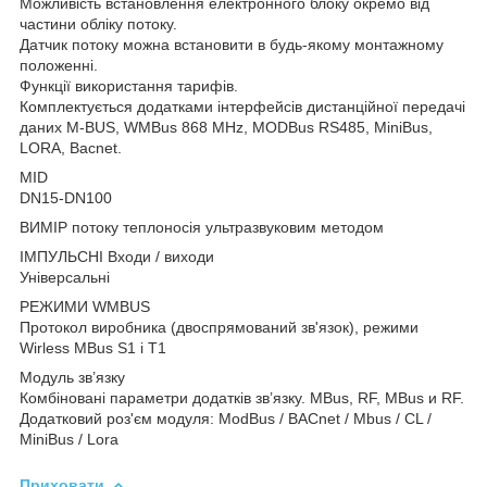
Можливість встановлення електронного блоку окремо від
частини обліку потоку.
Датчик потоку можна встановити в будь-якому монтажному
положенні.
Функції використання тарифів.
Комплектується додатками інтерфейсів дистанційної передачі
даних M-BUS, WMBus 868 MHz, MODBus RS485, MiniBus,
LORA, Bacnet.
MID
DN15-DN100
ВИМІР потоку теплоносія ультразвуковим методом
ІМПУЛЬСНІ Входи / виходи
Універсальні
РЕЖИМИ WMBUS
Протокол виробника (двоспрямований зв'язок), режими
Wirless MBus S1 і T1
Модуль зв’язку
Комбіновані параметри додатків зв’язку. MBus, RF, MBus и RF.
Додатковий роз'єм модуля: ModBus / BACnet / Mbus / CL /
MiniBus / Lora
Приховати