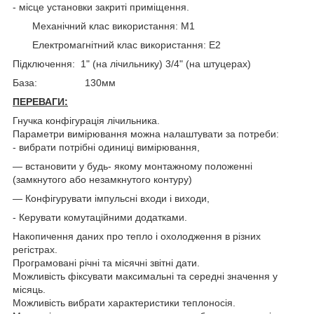
- місце установки закриті приміщення.
Механічний клас використання: M1
Електромагнітний клас використання: E2
Підключення: 1" (на лічильнику) 3/4" (на штуцерах)
База: 130мм
ПЕРЕВАГИ:
Гнучка конфігурація лічильника.
Параметри вимірювання можна налаштувати за потреби:
- вибрати потрібні одиниці вимірювання,
— встановити у будь- якому монтажному положенні
(замкнутого або незамкнутого контуру)
— Конфігурувати імпульсні входи і виходи,
- Керувати комутаційними додатками.
Накопичення даних про тепло і охолодження в різних
регістрах.
Програмовані річні та місячні звітні дати.
Можливість фіксувати максимальні та середні значення у
місяць.
Можливість вибрати характеристики теплоносія.