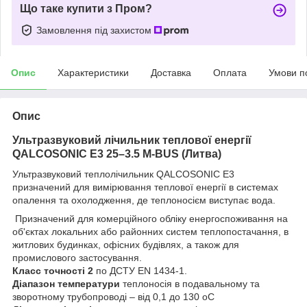
Що таке купити з Пром?
Замовлення під захистом
Опис
Характеристики
Доставка
Оплата
Умови п
Опис
Ультразвуковий лічильник теплової енергії
QA
LCOSONIC
E3
25
–
3.
5
M
-
BUS
(Литва)
У
льтразвуковий
теплолічильн
ик
QA
LCOSONIC E3
призначений для
вимірювання теплової енергії в системах
опалення та охолодження,
де теплоносієм виступає вода.
Призначений для комерційного
обліку енергоспоживання н
а
об'єктах локальних або
районних
систем теплопостачання
,
в
ж
итло
вих
будинках
, о
фісних будівлях, а тако
ж для
промислового застосування.
Класс точност
і
2
по ДСТУ
EN
1434
-
1
.
Д
і
апазон
температури
теплоносія в подавальному та
зворотному трубопроводі
–
від
0,1 до 130
о
С