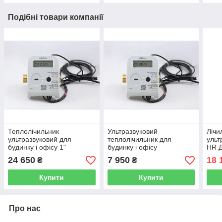
Подібні товари компанії
Теплолічильник
Ультразвуковий
Лічи
ультразвуковий для
теплолічильник для
ульт
будинку і офісу 1"
будинку і офісу
HR Д
QALCOSONIC E3 25-6.0
QALCOSONIC E3 Ду 15-
(Тур
24 650
7 950
18 
₴
₴
M-BUS Axioma (Литва)
1,5 Axioma ( Литва)
Купити
Купити
Про нас