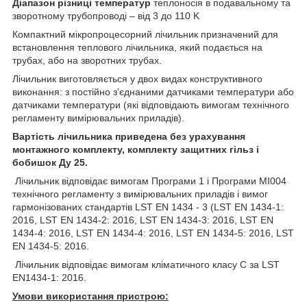
Д
і
апазон
різ
ниці
температур
теплоносія в подавально
му та
зворотному
тр
убопроводі
–
від
3
до 1
1
0
K
Компактний мікропроцесорний лічильник призначений для
встановлення теплового лічильника, який подається на
трубах, або на зворотних трубах.
Лічильник виготовляється у двох видах конструктивного
виконання: з постійно з’єднаними датчиками температури або
датчиками температури (які відповідають вимогам технічного
регламенту вимірювальних приладів).
Вартість лічильника приведена без урахування
монтажного комплекту, комплекту защитних гільз і
бобишок Ду 25.
Лічильник відповідає вимогам Програми 1 і Програми MI004
технічного регламенту з вимірювальних приладів і вимог
гармонізованих стандартів LST EN 1434 - 3 (LST EN 1434-1:
2016, LST EN 1434-2: 2016, LST EN 1434-3: 2016, LST EN
1434-4: 2016, LST EN 1434-4: 2016, LST EN 1434-5: 2016, LST
EN 1434-5: 2016.
Лічильник відповідає вимогам кліматичного класу C за LST
EN1434-1: 2016.
Умови використання пристрою: