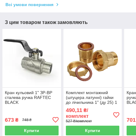
Всі умови повернення
З цим товаром також замовляють
Кран кульовий 1" ЗР-ВР
Комплект монтажний
Кран
сталева ручка RAFTEC
(штуцера латунні) гайки
ручк
BLACK
до лічильника 1" (ду 25) 1
BLA
1/4"в х 1"з (Україна)
490,11
₴/
комплект
673
701
₴
748 ₴
527 ₴/комплект
Купити
Купити