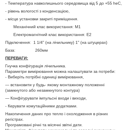
- Температура навколишнього середовища від 5 до +55 heC,
- рівень вологості з конденсацією,
- місце установки закриті приміщення.
Механічний клас використання: M1
Електромагнітний клас використання: E2
Підключення: 1 1/4" (на лічильнику) 1" (на штуцерах)
База: 260мм
ПЕРЕВАГИ:
Гнучка конфігурація лічильника.
Параметри вимірювання можна налаштувати за потреби:
- Виберіть потрібні одиниці вимірювання,
— встановити у будь- якому монтажному положенні
(замкнутого або незамкнутого контура)
— Конфігурувати імпульсні входи і виходи,
- Керувати комутаційними додатками.
Накопичення даних про тепло і охолодження в різних
регістрах.
Програмовані річні та місячні звітні дати.