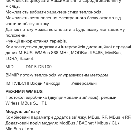
Можливість фіксувати максимальні та середні значення у
місяць.
Можливість вибрати характеристики теплоносія.
Можливість встановлення електронного блоку окремо від
частини обліку потоку.
Датчик потоку можна встановити в будь-якому монтажному
положенні.
Функції використання тарифів.
Комплектується додатками інтерфейсів дистанційної передачі
даних M-BUS, WMBus 868 MHz, MODBus RS485, MiniBus,
LORA, Bacnet.
MID DN15-DN100
ВИМІР потоку теплоносія ультразвуковим методом
ІМПУЛЬСНІ Входи / виходи Універсальні
РЕЖИМИ WMBUS
Протокол виробника (двупрямований зв' язок), режими
Wirless MBus S1 і T1
Модуль зв’ язку
Комбіновані параметри додатків зв’ язку. MBus, RF, MBus и RF.
Додатковий поділ модуля: ModBus / BACnet / Mbus / CL /
MiniBus / Lora