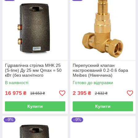
об'єднання
декількох насосних груп і гидрострелки в єдину збірку.
Гідравлічна стрілка MHK 25
Перепускний клапан
(S-line) Ду 25 мм Qmax = 50
настроюваний 0.2-0.6 бара
кВт (без магнітного
Meibes (Німеччина)
сепаратора (66391.2)
В наявності
Готово до відправки
16 975
2 395
₴
₴
18 653 ₴
2 632 ₴
Купити
Купити
–9%
–9%