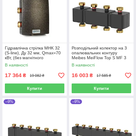
Гідравлічна стрілка MHK 32
Розподільний колектор на 3
(S-line), Ду 32 мм, Qmax=70
опалювальних контуру
кВт, (без магнітного
Meibes MeiFlow Top S MF 3
сепаратора (66391.3)
HC Meibes
В наявності
В наявності
17 364
16 003
₴
₴
19 082 ₴
17 585 ₴
Купити
Купити
–9%
–9%