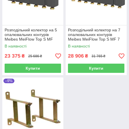
Розподільний колектор на 5
Розподільний колектор на 7
опалювальних контурів
опалювальних контурів
Meibes MeiFlow Top S MF
Meibes MeiFlow Top S MF 7
5HC Meibes
HC Meibes
В наявності
В наявності
23 375
28 906
₴
₴
25 686 ₴
31 765 ₴
Купити
Купити
–9%