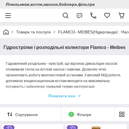
Лічильники,котли,насоси,бойлери,фільтри
Товари та послуги
FLAMCO- MEIBES(Нідерланди) : Насос
Гідрострілки і розподільні колектори Flamco - Meibes
Гідравлічний роздільник - пристрій, що відтинає ді
внаслідок насосів
споживачів тепла на котлові насоси і навпаки. Дозволяє чітко
ор
ганизовать роботу многокотловой установки, її високий ККД роботи,
допомагає конден
сационным котлам виходити на максимальну
потужність і забезпечує тривалий
термін експлуатації.
Додаткові функції гідравлічної стрілки Meibes: сепарація повітря,
Показати все
се
паратор шламу/магнітний сепаратор.
Розподільні колектори забезпечують об'єднання подаючої і зворотної
Сортування
0
Фільтри
ліній від декількох циркуляційних контурів, виключаючи суперництво
насосів,
циркуляційних контурів за теплоносій між собою. Також
розподільний
колектор є кріпильної базою для швидкого і компактного
–9%
–9%