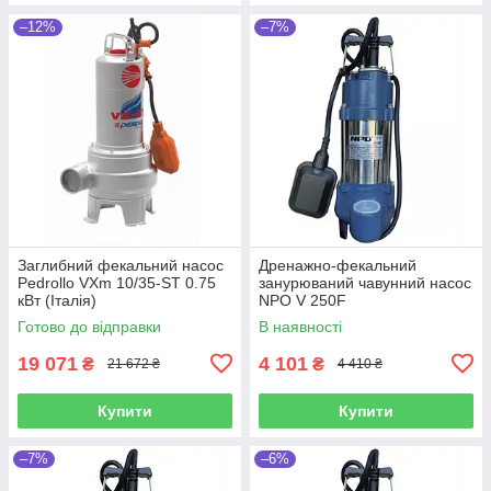
–12%
–7%
Заглибний фекальний насос
Дренажно-фекальний
Pedrollo VXm 10/35-ST 0.75
занурюваний чавунний насос
кВт (Італія)
NPO V 250F
Готово до відправки
В наявності
19 071
4 101
₴
₴
21 672 ₴
4 410 ₴
Купити
Купити
–7%
–6%