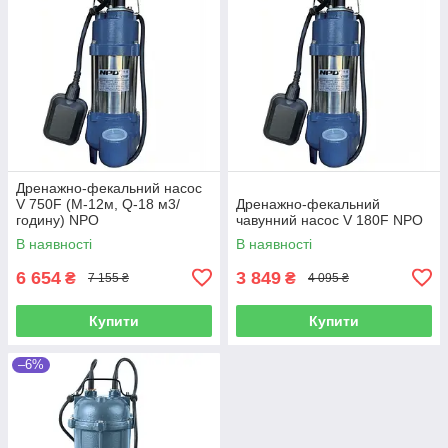
Дренажно-фекальний насос
V 750F (М-12м, Q-18 м3/
Дренажно-фекальний
годину) NPO
чавунний насос V 180F NPO
В наявності
В наявності
6 654
3 849
₴
₴
7 155 ₴
4 095 ₴
Купити
Купити
–6%