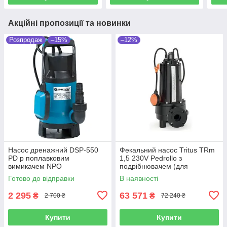
Акційні пропозиції та новинки
Розпродаж
–15%
–12%
Насос дренажний DSP-550
Фекальний насос Tritus TRm
PD p поплавковим
1,5 230V Pedrollo з
вимикачем NPO
подрібнювачем (для
дренажно-фекальних вод)
Готово до відправки
В наявності
2 295
63 571
₴
₴
2 700 ₴
72 240 ₴
Купити
Купити