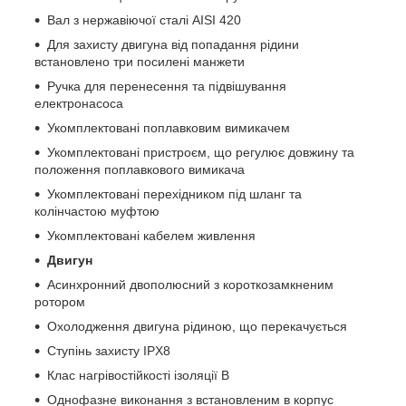
Вал з нержавіючої сталі AISI 420
Для захисту двигуна від попадання рідини
встановлено три посилені манжети
Ручка для перенесення та підвішування
електронасоса
Укомплектовані поплавковим вимикачем
Укомплектовані пристроєм, що регулює довжину та
положення поплавкового вимикача
Укомплектовані перехідником під шланг та
колінчастою муфтою
Укомплектовані кабелем живлення
Двигун
Асинхронний двополюсний з короткозамкненим
ротором
Охолодження двигуна рідиною, що перекачується
Ступінь захисту IPX8
Клас нагрівостійкості ізоляції В
Однофазне виконання з встановленим в корпус