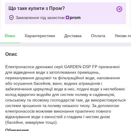
Що таке купити з Пром?
Замовлення під захистом
Опис
Характеристики
Доставка
Оплата
Умови п
Опис
Електронасоси дренажні серії GARDEN-DSP FP призначені
для відведення води з затоплюваних приміщень,
перекачування дощової та фільтраційної води, наповнення
або осушення басейнів, ванн, водних атракціонів і
забезпечення циркуляції води в них, подачі води з неглибоких
колод відкритих водойм для систем поливу в садівництві,
сільському та лісовому господарстві там, де використовуються
системи зрошення та поливу низького тиску. За допомогою
електронасосів можливе виконання практично повного
відкачування води з ємностей з гладким і чистим дном
(басейни, акваріуми тощо).
Обмеження