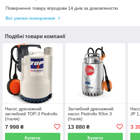
Повернення товару впродовж 14 днів за домовленістю
Всі умови повернення
Подібні товари компанії
Насос дренажний
Заглибний дренажний
Нас
заглибний ТОР-3 Pedrollo
насос Pedrollo RXm 3
JP 1
(Італія)
(Італія)
7 998
13 880
3 3
₴
₴
Купити
Купити