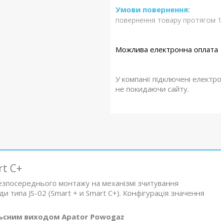
повернення товару протягом 1
У компанії підключені електр
не покидаючи сайту.
t C+
езпосереднього монтажу на механізмі зчитування
и типа JS-02 (Smart + и Smart С+). Конфігурація значення
ьсним виходом Apator Powogaz