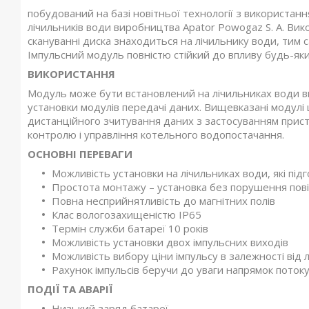
побудований на базі новітньої технології з використанн
лічильників води виробництва Apator Powogaz S. A. Ви
скануванні диска знаходиться на лічильнику води, тим 
Імпульсний модуль повністю стійкий до впливу будь-яких
ВИКОРИСТАННЯ
Модуль може бути встановлений на лічильниках води вир
установки модулів передачі даних. Вищевказані модул
дистанційного зчитування даних з застосуванням прист
контролю і управління котельного водопостачання.
ОСНОВНІ ПЕРЕВАГИ
Можливість установки на лічильниках води, які під
Простота монтажу – установка без порушення пові
Повна несприйнятливість до магнітних полів
Клас вологозахищеністю IP65
Термін служби батареї 10 років
Можливість установки двох імпульсних виходів
Можливість вибору ціни імпульсу в залежності від 
Рахунок імпульсів беручи до уваги напрямок поток
ПОДІЇ ТА АВАРІЇ
Низький заряд батареї