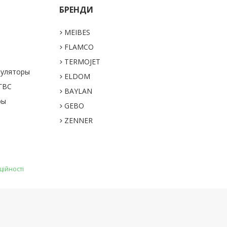
БРЕНДИ
MEIBES
а
FLAMCO
TERMOJET
муляторы
ELDOM
 ГВС
BAYLAN
ры
GEBO
ZENNER
ційності