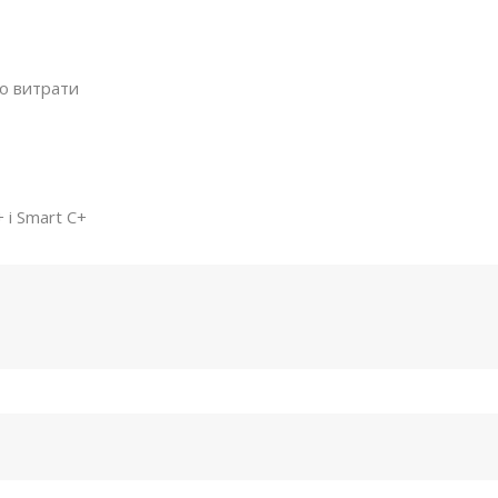
о витрати
 і Smart С+