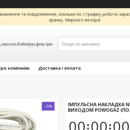
овлення та повідомлення, оскільки по її графіку роботи зар
зранку. Мирного вечора!
,насоси,бойлери,фільтри
Про компанію
Доставка і оплата
ІМПУЛЬСНА НАКЛАДКА NE
–5%
ВИХОДОМ POWOGAZ (ПО
0
0
0
0
0
0