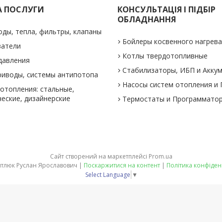
А ПОСЛУГИ
КОНСУЛЬТАЦІЯ І ПІДБІР
ОБЛАДНАННЯ
оды, тепла, фильтры, клапаны
Бойлеры косвенного нагрев
ватели
Котлы твердотопливные
давления
Стабилизаторы, ИБП и Акку
риводы, системы антипотопа
Насосы систем отопления и
отопления: стальные,
еские, дизайнерские
Термостаты и Программато
Сайт створений на маркетплейсі
Prom.ua
ФОП Питлюк Руслан Ярославович |
Поскаржитися на контент
|
Політика конфіден
Select Language
▼