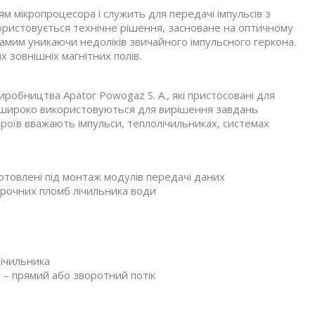
ям мікропроцесора і служить для передачі імпульсів з
користовується технічне рішення, засноване на оптичному
самим уникаючи недоліків звичайного імпульсного геркона.
 зовнішніх магнітних полів.
обництва Apator Powogaz S. A., які пристосовані для
і широко використовуються для вирішення завдань
роїв вважають імпульси, теплолічильниках, системах
готовлені під монтаж модулів передачі даних
рочних пломб лічильника води
лічильника
у – прямий або зворотний потік