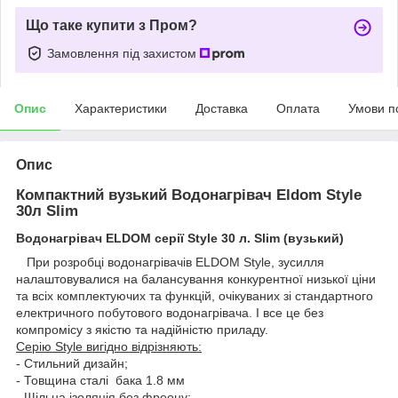
Що таке купити з Пром?
Замовлення під захистом
Опис
Характеристики
Доставка
Оплата
Умови п
Опис
Компактний вузький Водонагрівач Eldom Style
30л Slim
Водонагрівач ELDOM серії Style 30 л. Slim (вузький)
При розробці водонагрівачів ELDOM Style, зусилля
налаштовувалися на балансування конкурентної низької ціни
та всіх комплектуючих та функцій, очікуваних зі стандартного
електричного побутового водонагрівача. І все це без
компромісу з якістю та надійністю приладу.
Серію Style вигідно відрізняють:
- Стильний дизайн;
- Товщина сталі бака 1.8 мм
- Щільна ізоляція без фреону;