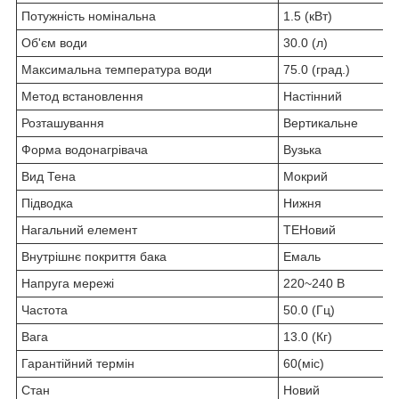
Потужність номінальна
1.5 (кВт)
Об'єм води
30.0 (л)
Максимальна температура води
75.0 (град.)
Метод встановлення
Настінний
Розташування
Вертикальне
Форма водонагрівача
Вузька
Вид Тена
Мокрий
Підводка
Нижня
Нагальний елемент
ТЕНовий
Внутрішнє покриття бака
Емаль
Напруга мережі
220~240 B
Частота
50.0 (Гц)
Вага
13.0 (Кг)
Гарантійний термін
60(міс)
Стан
Новий