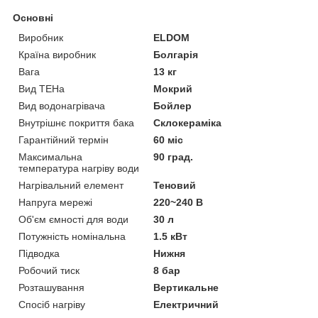
Основні
Виробник
ELDOM
Країна виробник
Болгарія
Вага
13 кг
Вид ТЕНа
Мокрий
Вид водонагрівача
Бойлер
Внутрішнє покриття бака
Склокераміка
Гарантійний термін
60 міс
Максимальна
90 град.
температура нагріву води
Нагрівальний елемент
Теновий
Напруга мережі
220~240 В
Об'єм ємності для води
30 л
Потужність номінальна
1.5 кВт
Підводка
Нижня
Робочий тиск
8 бар
Розташування
Вертикальне
Спосіб нагріву
Електричний