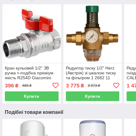
Кран кульовий 1/2" ЗВ
Редуктор тиску 1/2" Herz
Реду
ручка т-подібна преміум
(Австрія) зі шкалою тиску
гніз
якість R254D Giacomini
та фільтром 1 2682 11
CALE
(Італія)
396
3 775
1 4
₴
₴
465 ₴
3 973 ₴
Купити
Купити
Подібні товари компанії