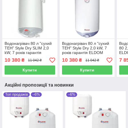
Водонагрівач 80 л "сухий
Водонагрівач 80 л "сухий
Водо
ТЕН" Style Dry SLIM 2,0
ТЕН" Style Dry 2,0 kW, 7
80 2
kW, 7 років гарантія
років гарантія ELDOM
ELDO
ELDOM (Болгарія)
(Болгарія)
10 380
10 380
7 8
₴
₴
11 042 ₴
11 042 ₴
Купити
Купити
Акційні пропозиції та новинки
Топ продажів
–6%
–6%