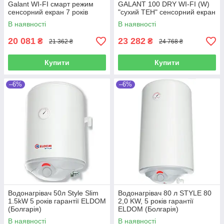
Galant WI-FI смарт режим
GALANT 100 DRY WI-FI (W)
сенсорний екран 7 років
"сухий ТЕН" сенсорний екран
гарантія ELDOM (Болгарія)
7років гарантія Eldom
В наявності
В наявності
20 081
23 282
₴
₴
21 362 ₴
24 768 ₴
Купити
Купити
–6%
–6%
Водонагрівач 50л Style Slim
Водонагрівач 80 л STYLE 80
1.5kW 5 років гарантії ELDOM
2,0 KW, 5 років гарантії
(Болгарія)
ELDOM (Болгарія)
В наявності
В наявності