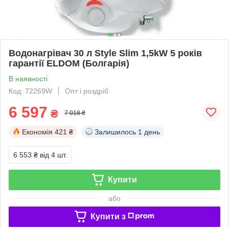
Водонагрівач 30 л Style Slim 1,5kW 5 років
гарантії ELDOM (Болгарія)
В наявності
Код: 72269W
Опт і роздріб
6 597
₴
7 018 ₴
Економія
421 ₴
Залишилось
1 день
6 553 ₴
від 4 шт.
Купити
або
Купити з