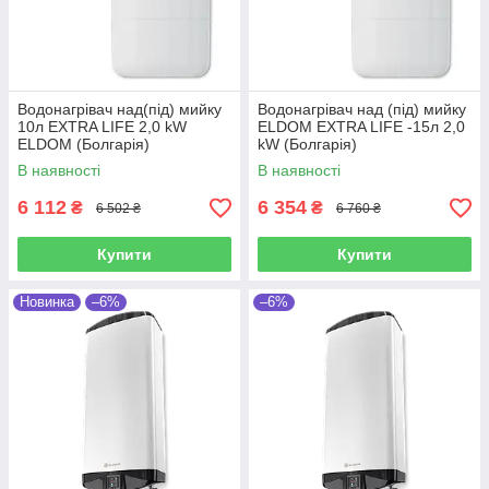
Водонагрівач над(під) мийку
Водонагрівач над (під) мийку
10л EXTRA LIFE 2,0 kW
ELDOM EXTRA LIFE -15л 2,0
ELDOM (Болгарія)
kW (Болгарія)
В наявності
В наявності
6 112
6 354
₴
₴
6 502 ₴
6 760 ₴
Купити
Купити
Новинка
–6%
–6%