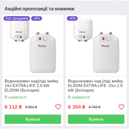
Акційні пропозиції та новинки
Топ продажів
–6%
–6%
Водонагрівач над(під) мийку
Водонагрівач над (під) мийку
10л EXTRA LIFE 2,0 kW
ELDOM EXTRA LIFE -15л 2,0
ELDOM (Болгарія)
kW (Болгарія)
В наявності
В наявності
6 112
6 354
₴
₴
6 502 ₴
6 760 ₴
Купити
Купити