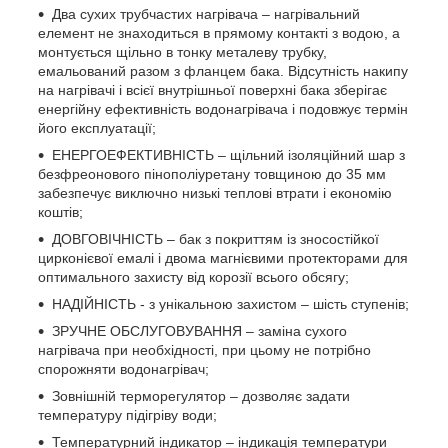
Два сухих трубчастих нагрівача – нагрівальний
елемент не знаходиться в прямому контакті з водою, а
монтується щільно в тонку металеву трубку,
емальований разом з фланцем бака. Відсутність накипу
на нагрівачі і всієї внутрішньої поверхні бака зберігає
енергійну ефективність водонагрівача і подовжує термін
його експлуатації;
ЕНЕРГОЕФЕКТИВНІСТЬ – щільний ізоляційний шар з
безфреонового пінополіуретану товщиною до 35 мм
забезпечує виключно низькі теплові втрати і економію
коштів;
ДОВГОВІЧНІСТЬ – бак з покриттям із зносостійкої
цирконієвої емалі і двома магнієвими протекторами для
оптимального захисту від корозії всього обсягу;
НАДІЙНІСТЬ - з унікальною захистом – шість ступенів;
ЗРУЧНЕ ОБСЛУГОВУВАННЯ – заміна сухого
нагрівача при необхідності, при цьому не потрібно
спорожняти водонагрівач;
Зовнішній терморегулятор – дозволяє задати
температуру підігріву води;
Температурний індикатор – індикація температури