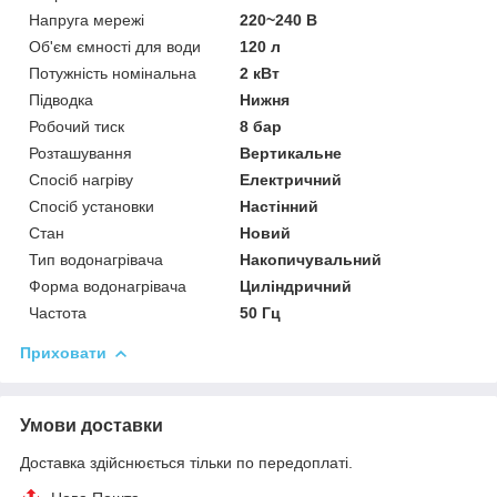
Напруга мережі
220~240 В
Об'єм ємності для води
120 л
Потужність номінальна
2 кВт
Підводка
Нижня
Робочий тиск
8 бар
Розташування
Вертикальне
Спосіб нагріву
Електричний
Спосіб установки
Настінний
Стан
Новий
Тип водонагрівача
Накопичувальний
Форма водонагрівача
Циліндричний
Частота
50 Гц
Приховати
Умови доставки
Доставка здійснюється тільки по передоплаті.