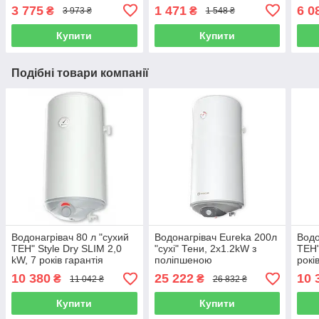
FK0
3 775
1 471
6 0
₴
₴
3 973 ₴
1 548 ₴
Купити
Купити
Подібні товари компанії
Водонагрівач 80 л "сухий
Водонагрівач Eureka 200л
Водо
ТЕН" Style Dry SLIM 2,0
"сухі" Тени, 2х1.2kW з
ТЕН"
kW, 7 років гарантія
поліпшеною
рокі
ELDOM (Болгарія)
теплоізоляцією, ELDOM
(Бол
10 380
25 222
10 
₴
₴
11 042 ₴
26 832 ₴
(Болгарія)
Купити
Купити