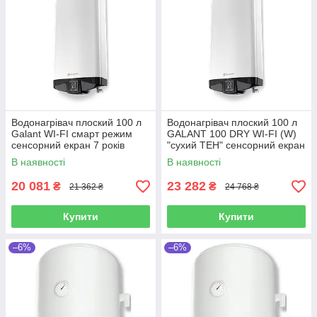
Водонагрівач плоский 100 л
Водонагрівач плоский 100 л
Galant WI-FI смарт режим
GALANT 100 DRY WI-FI (W)
сенсорний екран 7 років
"сухий ТЕН" сенсорний екран
гарантія ELDOM (Болгарія)
7років гарантія Eldom
В наявності
В наявності
20 081
23 282
₴
₴
21 362 ₴
24 768 ₴
Купити
Купити
–6%
–6%