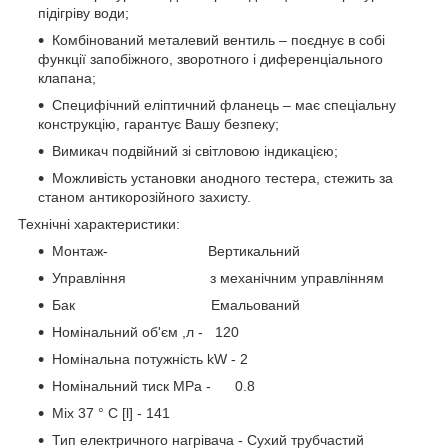
підігріву води;
Комбінований металевий вентиль – поєднує в собі
функції запобіжного, зворотного і диференціального
клапана;
Специфічний еліптичний фланець – має спеціальну
конструкцію, гарантує Вашу безпеку;
Вимикач подвійний зі світловою індикацією;
Можливість установки анодного тестера, стежить за
станом антикорозійного захисту.
Технічні характеристики:
Монтаж- Вертикальний
Управління з механічним управлінням
Бак Емальований
Номінальний об'єм ,л - 120
Номінальна потужність kW - 2
Номінальний тиск MPa - 0.8
Mix 37 ° C [l] - 141
Тип електричного нагрівача - Сухий трубчастий