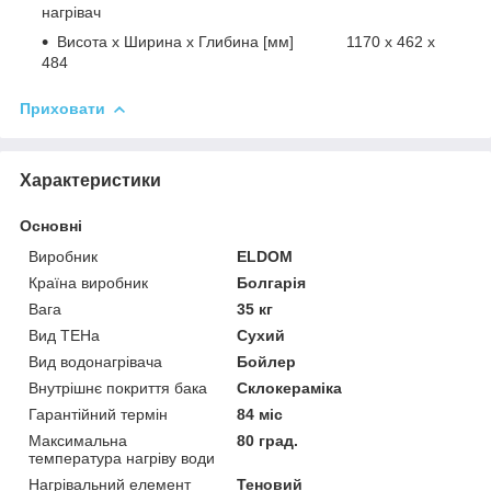
нагрівач
Висота х Ширина х Глибина [мм] 1170 x 462 x
484
Приховати
Характеристики
Основні
Виробник
ELDOM
Країна виробник
Болгарія
Вага
35 кг
Вид ТЕНа
Сухий
Вид водонагрівача
Бойлер
Внутрішнє покриття бака
Склокераміка
Гарантійний термін
84 міс
Максимальна
80 град.
температура нагріву води
Нагрівальний елемент
Теновий