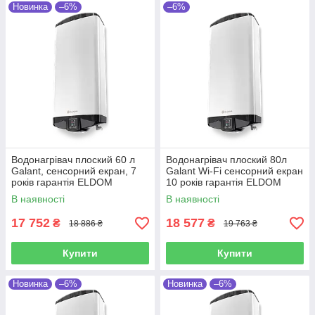
Новинка
–6%
–6%
Водонагрівач плоский 60 л
Водонагрівач плоский 80л
Galant, сенсорний екран, 7
Galant Wi-Fi сенсорний екран
років гарантія ELDOM
10 років гарантія ELDOM
(Болгарія)
(Болгарія)
В наявності
В наявності
17 752
18 577
₴
₴
18 886 ₴
19 763 ₴
Купити
Купити
Новинка
–6%
Новинка
–6%