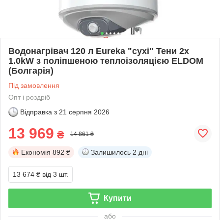
Водонагрівач 120 л Eureka "сухі" Тени 2х
1.0kW з поліпшеною теплоізоляцією ELDOM
(Болгарія)
Під замовлення
Опт і роздріб
Відправка з
21 серпня 2026
13 969
₴
14 861 ₴
Економія
892 ₴
Залишилось
2 дні
13 674 ₴
від 3 шт.
Купити
або