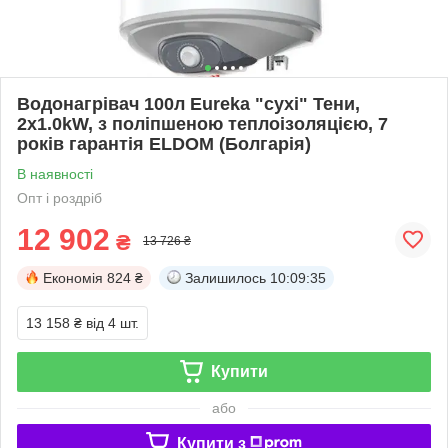
Водонагрівач 100л Eureka "сухі" Тени,
2х1.0kW, з поліпшеною теплоізоляцією, 7
років гарантія ELDOM (Болгарія)
В наявності
Опт і роздріб
12 902
₴
13 726 ₴
Економія
824 ₴
Залишилось
10:09:34
13 158 ₴
від 4 шт.
Купити
або
Купити з