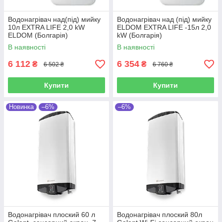
Водонагрівач над(під) мийку
Водонагрівач над (під) мийку
10л EXTRA LIFE 2,0 kW
ELDOM EXTRA LIFE -15л 2,0
ELDOM (Болгарія)
kW (Болгарія)
В наявності
В наявності
6 112
6 354
₴
₴
6 502 ₴
6 760 ₴
Купити
Купити
Новинка
–6%
–6%
Водонагрівач плоский 60 л
Водонагрівач плоский 80л