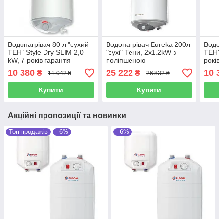
Водонагрівач 80 л "сухий
Водонагрівач Eureka 200л
Водо
ТЕН" Style Dry SLIM 2,0
"сухі" Тени, 2х1.2kW з
ТЕН"
kW, 7 років гарантія
поліпшеною
рокі
ELDOM (Болгарія)
теплоізоляцією, ELDOM
(Бол
10 380
25 222
10 
₴
₴
11 042 ₴
26 832 ₴
(Болгарія)
Купити
Купити
Акційні пропозиції та новинки
Топ продажів
–6%
–6%