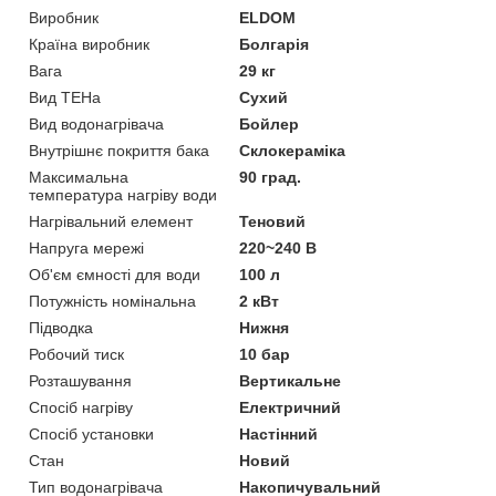
Виробник
ELDOM
Країна виробник
Болгарія
Вага
29 кг
Вид ТЕНа
Сухий
Вид водонагрівача
Бойлер
Внутрішнє покриття бака
Склокераміка
Максимальна
90 град.
температура нагріву води
Нагрівальний елемент
Теновий
Напруга мережі
220~240 В
Об'єм ємності для води
100 л
Потужність номінальна
2 кВт
Підводка
Нижня
Робочий тиск
10 бар
Розташування
Вертикальне
Спосіб нагріву
Електричний
Спосіб установки
Настінний
Стан
Новий
Тип водонагрівача
Накопичувальний