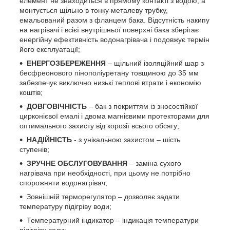
елемент не знаходиться в прямому контакті з водою, а
монтується щільно в тонку металеву трубку,
емальований разом з фланцем бака. Відсутність накипу
на нагрівачі і всієї внутрішньої поверхні бака зберігає
енергійну ефективність водонагрівача і подовжує термін
його експлуатації;
ЕНЕРГОЗБЕРЕЖЕННЯ
– щільний ізоляційний шар з
бесфреонового пінополіуретану товщиною до 35 мм
забезпечує виключно низькі теплові втрати і економію
коштів;
ДОВГОВІЧНІСТЬ
– бак з покриттям із зносостійкої
цирконієвої емалі і двома магнієвими протекторами для
оптимального захисту від корозії всього обсягу;
НАДІЙНІСТЬ
- з унікальною захистом – шість
ступенів;
ЗРУЧНЕ ОБСЛУГОВУВАННЯ
– заміна сухого
нагрівача при необхідності, при цьому не потрібно
спорожняти водонагрівач;
Зовнішній терморегулятор – дозволяє задати
температуру підігріву води;
Температурний індикатор – індикація температури
підігріву води;