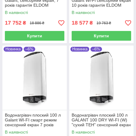
Galant, сенсорний екран, 7
Galant Wi-Fi сенсорний екран
років гарантія ELDOM
10 років гарантія ELDOM
(Болгарія)
(Болгарія)
В наявності
В наявності
17 752
18 577
₴
₴
18 886 ₴
19 763 ₴
Купити
Купити
Новинка
–6%
Новинка
–6%
Водонагрівач плоский 100 л
Водонагрівач плоский 100 л
Galant WI-FI смарт режим
GALANT 100 DRY WI-FI (W)
сенсорний екран 7 років
"сухий ТЕН" сенсорний екран
гарантія ELDOM (Болгарія)
7років гарантія Eldom
В наявності
В наявності