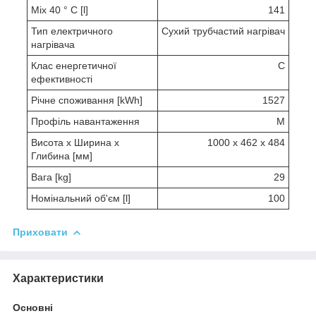
Mix 40 ° C [l]
141
Тип електричного
Сухий трубчастий нагрівач
нагрівача
Клас енергетичної
C
ефективності
Річне споживання [kWh]
1527
Профіль навантаження
M
Висота x Ширина х
1000 x 462 x 484
Глибина [мм]
Вага [kg]
29
Номінальний об'єм [l]
100
Приховати
Характеристики
Основні