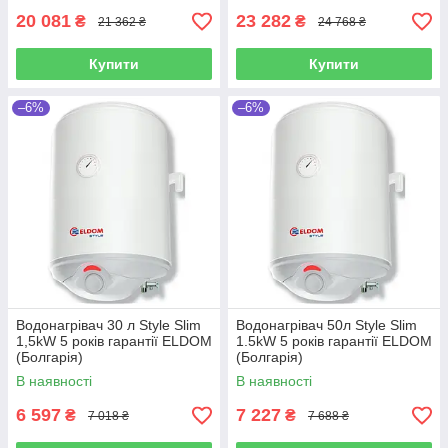
20 081
23 282
₴
₴
21 362 ₴
24 768 ₴
Купити
Купити
–6%
–6%
Водонагрівач 30 л Style Slim
Водонагрівач 50л Style Slim
1,5kW 5 років гарантії ELDOM
1.5kW 5 років гарантії ELDOM
(Болгарія)
(Болгарія)
В наявності
В наявності
6 597
7 227
₴
₴
7 018 ₴
7 688 ₴