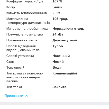
Коефіцієнт корисної дії
107 %
Колір
Білий
Кількість теплообмінників
2 шт.
Максимальна
105 град.
температура димових газів
Матеріал теплообмінника
Нержавіюча сталь
Потужність номінальна
24 кВт
Призначення котла
Двуконтурний
Спосіб відведення
Турбо
відпрацьованих газів
Спосіб установки
Настінний
Стан
Новий
Теплоносій
Вода
Тип котла за повнотою
Конденсаційні
використання енергії
палива
Тип топки
Закрита
Приховати