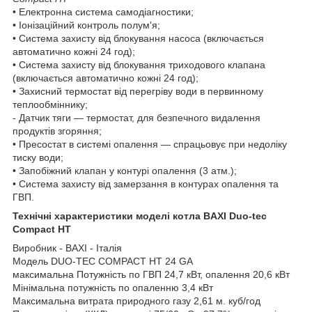
• Електронна система самодіагностики;
• Іонізаційний контроль полум'я;
• Система захисту від блокування насоса (включається
автоматично кожні 24 год);
• Система захисту від блокування триходового клапана
(включається автоматично кожні 24 год);
• Захисний термостат від перегріву води в первинному
теплообміннику;
- Датчик тяги — термостат, для безпечного видалення
продуктів згоряння;
• Пресостат в системі опалення — спрацьовує при недоліку
тиску води;
• Запобіжний клапан у контурі опалення (3 атм.);
• Система захисту від замерзання в контурах опалення та
ГВП.
Технічні характеристики моделі котла BAXI Duo-tec
Compact HT
Виробник - BAXI - Італія
Модель DUO-TEC COMPACT HT 24 GA
максимальна Потужність по ГВП 24,7 кВт, опалення 20,6 кВт
Мінімальна потужність по опаленню 3,4 кВт
Максимальна витрата природного газу 2,61 м. куб/год