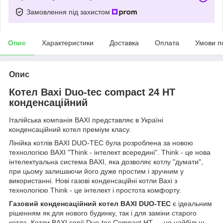
Замовлення під захистом
Опис
Характеристики
Доставка
Оплата
Умови п
Опис
Котел Baxi Duo-tec compact 24 HT
конденсаційний
Італійська компанія BAXI представляє в Україні
конденсаційний котел преміум класу.
Лінійка котлів BAXI DUO-TEC була розроблена за новою
технологією BAXI "Think - інтелект всередині". Think - це нова
інтелектуальна система BAXI, яка дозволяє котлу "думати",
при цьому залишаючи його дуже простим і зручним у
використанні. Нові газові конденсаційні котли Baxi з
технологією Think - це інтелект і простота комфорту.
Газовий конденсаційний котел BAXI DUO-TEC
є ідеальним
рішенням як для нового будинку, так і для заміни старого
котла. Котли BAXI серії Duo-tec Compact HT — це найбільш