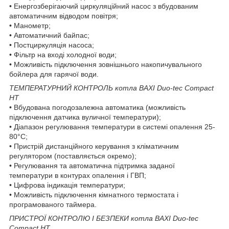
• Енергозберігаючий циркуляційний насос з вбудованим
автоматичним відводом повітря;
• Манометр;
• Автоматичний байпас;
• Постциркуляція насоса;
• Фільтр на вході холодної води;
• Можливість підключення зовнішнього накопичувального
бойлера для гарячої води.
ТЕМПЕРАТУРНИЙ КОНТРОЛЬ котла BAXI Duo-tec Compact
HT
• Вбудована погодозалежна автоматика (можливість
підключення датчика вуличної температури);
• Діапазон регулювання температури в системі опалення 25-
80°С;
• Пристрій дистанційного керування з кліматичним
регулятором (поставляється окремо);
• Регулювання та автоматична підтримка заданої
температури в контурах опалення і ГВП;
• Цифрова індикація температури;
• Можливість підключення кімнатного термостата і
програмованого таймера.
ПРИСТРОЇ КОНТРОЛЮ І БЕЗПЕКИ котла BAXI Duo-tec
Compact HT