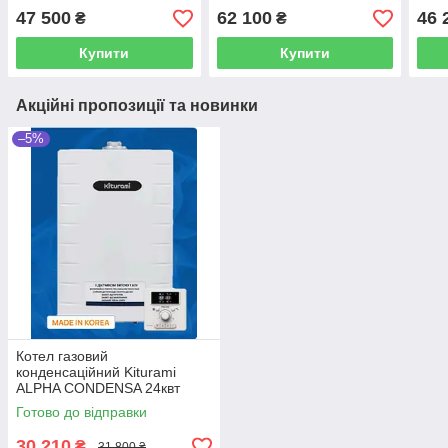
W/GC1200W 24 C 23
(Німеччина)
47 500
62 100
46 
₴
₴
(Німеччина)
Купити
Купити
Акційні пропозиції та новинки
–5%
Котел газовий
конденсаційний Kiturami
ALPHA CONDENSA 24квт
Готово до відправки
30 210
₴
31 800 ₴