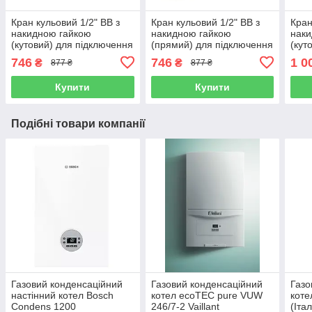
Кран кульовий 1/2" ВВ з
Кран кульовий 1/2" ВВ з
Кран
накидною гайкою
накидною гайкою
наки
(кутовий) для підключення
(прямий) для підключення
(кут
котлів Giacomini (Італія)
котлів Giacomini (Італія)
котл
746
746
1 0
₴
₴
877 ₴
877 ₴
Купити
Купити
Подібні товари компанії
Газовий конденсаційний
Газовий конденсаційний
Газо
настінний котел Bosch
котел ecoTEC pure VUW
коте
Condens 1200
246/7-2 Vaillant
(Італ