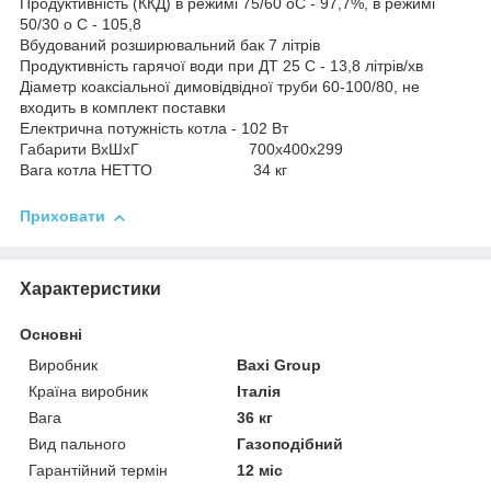
Продуктивність (ККД) в режимі 75/60 оС - 97,7%, в режимі
50/30 о С - 105,8
Вбудований розширювальний бак 7 літрів
Продуктивність гарячої води при ДТ 25 С - 13,8 літрів/хв
Діаметр коаксіальної димовідвідної труби 60-100/80, не
входить в комплект поставки
Електрична потужність котла - 102 Вт
Габарити ВхШхГ 700х400х299
Вага котла НЕТТО 34 кг
Приховати
Характеристики
Основні
Виробник
Baxi Group
Країна виробник
Італія
Вага
36 кг
Вид пального
Газоподібний
Гарантійний термін
12 міс