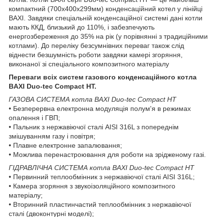
компактний (700х400х299мм) конденсаційний котел у лінійці
BAXI. Завдяки спеціальній конденсаційної системі дані котли
мають ККД, близький до 110%, і забезпечують
енергозбереження до 35% на рік (у порівнянні з традиційними
котлами). До переліку безсумнівних переваг також слід
віднести безшумність роботи завдяки камері згоряння,
виконаної зі спеціального композитного матеріалу
Переваги всіх систем газового конденсаційного котла
BAXI Duo-tec Compact HT.
ГАЗОВА СИСТЕМА котла BAXI Duo-tec Compact HT
• Безперервна електронна модуляція полум'я в режимах
опалення і ГВП;
• Пальник з нержавіючої сталі AISI 316L з попереднім
змішуванням газу і повітря;
• Плавне електронне запалювання;
• Можлива перенастроювання для роботи на зрідженому газі.
ГІДРАВЛІЧНА СИСТЕМА котла BAXI Duo-tec Compact HT
• Первинний теплообмінник з нержавіючої сталі AISI 316L;
• Камера згоряння з звукоізоляційного композитного
матеріалу;
• Вторинний пластинчастий теплообмінник з нержавіючої
сталі (двоконтурні моделі);