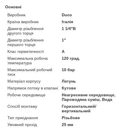
Основні
Виробник
Duco
Країна виробник
Італія
Діаметр різьблення
1 1/4"В
другого торця
Діаметр різьблення
1"
першого торця
Клас герметичності
А
Максимальна робоча
120 град.
температура
Максимальний робочий
10 бар
тиск
Матеріал корпусу
Латунь
Напрямок потоку в клапані
Кутове
Робоче середовище
Неагресивне середовище,
Пароводяна суміш, Вода
Спосіб монтажу
Горизонтальний/
вертикальний
Тип приєднання
Різьбове
Умовний прохід
25 мм