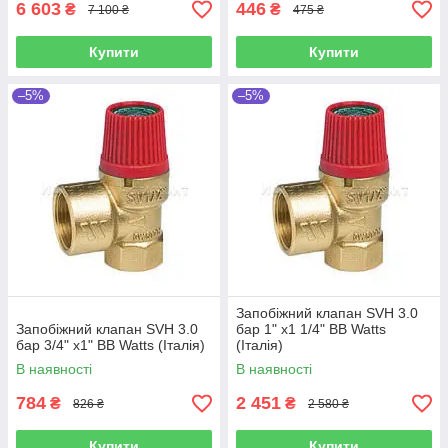
6 603
446
₴
₴
7 100 ₴
475 ₴
Купити
Купити
–5%
–5%
Запобіжний клапан SVH 3.0
Запобіжний клапан SVH 3.0
бар 1" х1 1/4" ВВ Watts
бар 3/4" х1" ВВ Watts (Італія)
(Італія)
В наявності
В наявності
784
2 451
₴
₴
826 ₴
2 580 ₴
Купити
Купити