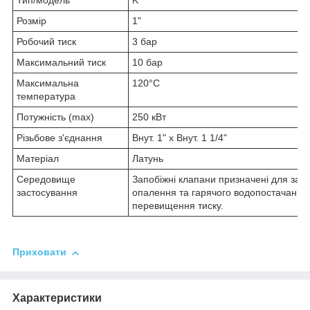
Тип/модель
K
Розмір
1"
Робочий тиск
3 бар
Максимальний тиск
10 бар
Максимальна
120°C
температура
Потужність (max)
250 кВт
Різьбове з'єднання
Внут. 1" х Внут. 1 1/4"
Матеріал
Латунь
Середовище
Запобіжні клапани призначені для зах
застосування
опалення та гарячого водопостачання 
перевищення тиску.
Приховати
Характеристики