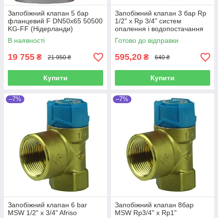
Запобіжний клапан 5 бар
Запобіжний клапан 3 бар Rp
фланцевий F DN50x65 50500
1/2" х Rp 3/4" систем
KG-FF (Нідерланди)
опалення і водопостачання
Afiso( Німеччина)
В наявності
Готово до відправки
19 755
595,20
₴
₴
21 950 ₴
640 ₴
Купити
Купити
–7%
–7%
Запобіжний клапан 6 bar
Запобіжний клапан 8бар
MSW 1/2" x 3/4" Afriso
MSW Rp3/4" х Rp1"