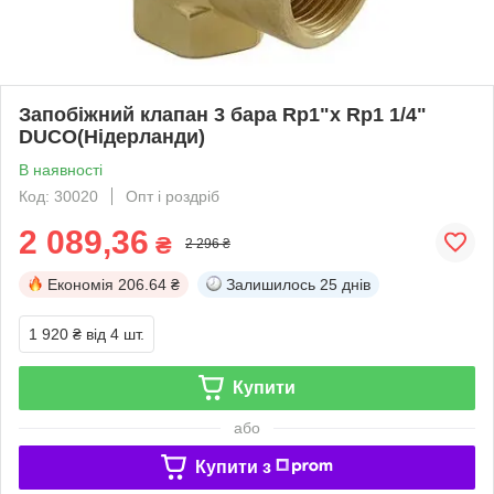
Запобіжний клапан 3 бара Rp1"х Rp1 1/4"
DUCO(Нідерланди)
В наявності
Код: 30020
Опт і роздріб
2 089,36
₴
2 296 ₴
Економія
206.64 ₴
Залишилось
25 днів
1 920 ₴
від 4 шт.
Купити
або
Купити з