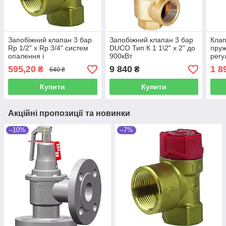
Запобіжний клапан 3 бар
Запобіжний клапан 3 бар
Клап
Rp 1/2" х Rp 3/4" систем
DUCO Тип К 1 1\2" х 2" до
пруж
опалення і
900кВт
регу
водопостачання Afiso(
DUCO(Нідерланди)
(Італ
595,20
9 840
1 8
₴
₴
640 ₴
Німеччина)
Купити
Купити
Акційні пропозиції та новинки
–10%
–7%