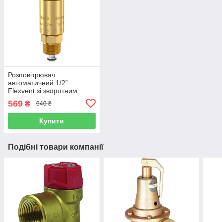
Розповітрювач
автоматичний 1/2”
Flexvent зі зворотним
клапаном та фібровою
569
₴
640 ₴
прокладкою FLAMCO
(Нідерланди)
Купити
Подібні товари компанії