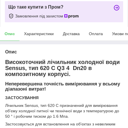
Що таке купити з Пром?
Замовлення під захистом
Опис
Характеристики
Доставка
Оплата
Умови п
Опис
Високоточний лічильник холодної води
Sensus, тип 620 С Q
3
4 Dn20 в
композитному корпусі.
Неперевершена точність вимірювання у всьому
діапазоні витрат!
ЗАСТОСУВАННЯ
Лічильник Sensus, тип 620 С призначений для вимірювання
об'єму холодної питної чи технічної води з температурою до
50 ° і робочим тиском до 1.6 Мпа.
Застосовується для встановлення на об'єктах з невеликим