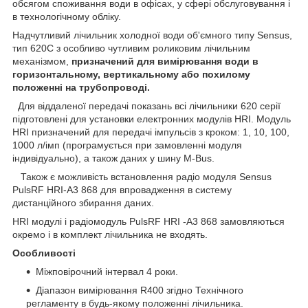
обсягом споживання води в офісах, у сфері обслуговування і
в технологічному обліку.
Надчутливий лічильник холодної води об'ємного типу Sensus,
тип 620С з особливо чутливим роликовим лічильним
механізмом,
призначений для вимірювання води в
горизонтальному, вертикальному або похилому
положенні на трубопроводі.
Для віддаленої передачі показань всі лічильники 620 серії
підготовлені для установки електронних модулів HRI.
Модуль
HRI призначений для передачі імпульсів з кроком: 1, 10, 100,
1000 л/імп (програмується при замовленні модуля
індивідуально), а також даних у шину M-Bus.
Також є можливість встановлення радіо модуля Sensus
PulsRF HRI-A3 868 для впровадження в систему
дистанційного збирання даних.
HRI модулі і радіомодуль PulsRF HRI -A3 868 замовляються
окремо і в комплект лічильника не входять.
Особливості
Міжповірочний інтервал 4 роки.
Діапазон вимірювання R400 згідно Технічного
регламенту в будь-якому положенні лічильника.