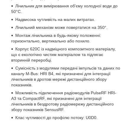
Лічильник для вимірювання об'єму холодної води до
50°C.
Надвисока чутливість на малих витратах.
Лічильний механізм може повертатися на 350°.
Монтаж лічильника в будь-якому положенні:
горизонтально, вертикально або похило.
Корпус 620С із надміцного композитного матеріалу,
що є екологічно чистим матеріалом та підлягає
вторинній переробці.
Сумісність з модулями передачі імпульсів та даних по
каналу M-Bus: HRI B4, які призначені для інтеграції
лічильників в дротові мережі дистанційного збору
показників.
Можливість підключення радіомодулів PulseRF HRI-
A3 та CompactRF, які призначені для інтеграції
лічильників в бездротову радіомережу дистанційного
збору показників SensusRF.
Клас чутливості до профілю потоку: U0D0.