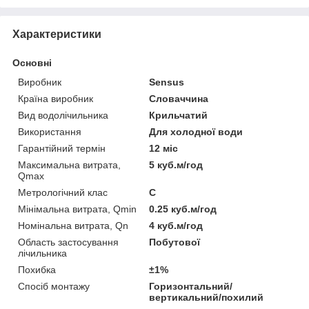
Характеристики
Основні
Виробник
Sensus
Країна виробник
Словаччина
Вид водолічильника
Крильчатий
Використання
Для холодної води
Гарантійний термін
12 міс
Максимальна витрата,
5 куб.м/год
Qmax
Метрологічний клас
С
Мінімальна витрата, Qmin
0.25 куб.м/год
Номінальна витрата, Qn
4 куб.м/год
Область застосування
Побутової
лічильника
Похибка
±1%
Спосіб монтажу
Горизонтальний/
вертикальний/похилий