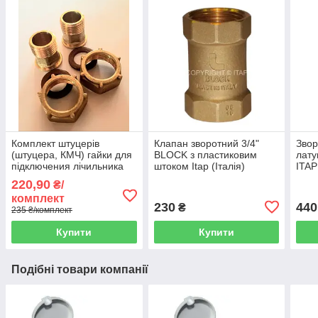
Комплект штуцерів
Клапан зворотний 3/4"
Звор
(штуцера, КМЧ) гайки для
BLOCK з пластиковим
лат
підключения лічильника
штоком Itap (Італія)
ITAP
води 3/4" (Україна)
220,90
₴/
комплект
230
440
₴
235 ₴/комплект
Купити
Купити
Подібні товари компанії