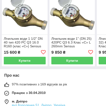
Лічильник води 1 1/2" DN
Лічильник води 1" (DN 25)
Лічи
40 тип 420 РС Q3 16.0
420PC Q3 6.3 Клас «С» L
32) 
R160 (клас «С») Sensus
260mm Sensus
Клас
(Словаччина)
(Словаччина)
(Сло
15 600
9 850
9 9
₴
₴
Купити
Купити
Про нас
97% позитивних з 169 відгуків за рік
Працює з 30.04.2010
м. Дніпро
вул.Короленка,51, Дніпро, Україна