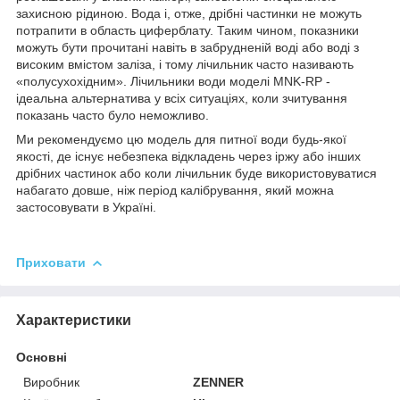
захисною рідиною. Вода і, отже, дрібні частинки не можуть
потрапити в область циферблату. Таким чином, показники
можуть бути прочитані навіть в забрудненій воді або воді з
високим вмістом заліза, і тому лічильник часто називають
«полусухохідним». Лічильники води моделі MNK-RP -
ідеальна альтернатива у всіх ситуаціях, коли зчитування
показань часто було неможливо.
Ми рекомендуємо цю модель для питної води будь-якої
якості, де існує небезпека відкладень через іржу або інших
дрібних частинок або коли лічильник буде використовуватися
набагато довше, ніж період калібрування, який можна
застосовувати в Україні.
Приховати
Характеристики
Основні
Виробник
ZENNER