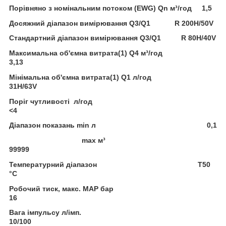
Порівняно з номінальним потоком (EWG) Qn м³/год
1,5
Досяжний діапазон вимірювання Q3/Q1
R 200H/50V
Стандартний діапазон вимірювання Q3/Q1
R 80H/40V
Максимальна об'ємна витрата(1) Q4 м³/год
3,13
Мінімальна об'ємна витрата(1) Q1 л/год
31H/63V
Поріг чутливості
л/год
<4
Діапазон показань min л
0,1
max м³
99999
Температурний діапазон
T50
°C
Робочий тиск, макс. MAP бар
16
Вага імпульсу
л/імп.
10/100