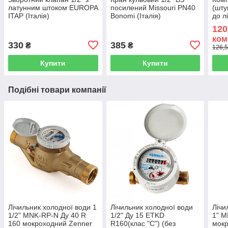
латунним штоком EUROPA
посилений Missouri PN40
(шту
ITAP (Італія)
Bonomi (Італія)
до л
(Укр
120
ком
330
385
₴
₴
126,5
Купити
Купити
Подібні товари компанії
Лічильник холодної води 1
Лічильник холодної води
Лічи
1/2" MNK-RP-N Ду 40 R
1/2" Ду 15 ETKD
1" M
160 мокроходний Zenner
R160(клас "С") (без
мокр