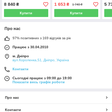
(Німеччина)
штуцерів)
роли
8 840
1 653
5 7
₴
₴
1 740 ₴
Zenner(Німеччина)
(Нім
Купити
Купити
Про нас
97% позитивних з 169 відгуків за рік
Працює з 30.04.2010
м. Дніпро
вул.Короленка,51, Дніпро, Україна
Контакти
Сьогодні працює з 09:00 до 19:00
Показати весь графік роботи
Про нас
Контакти