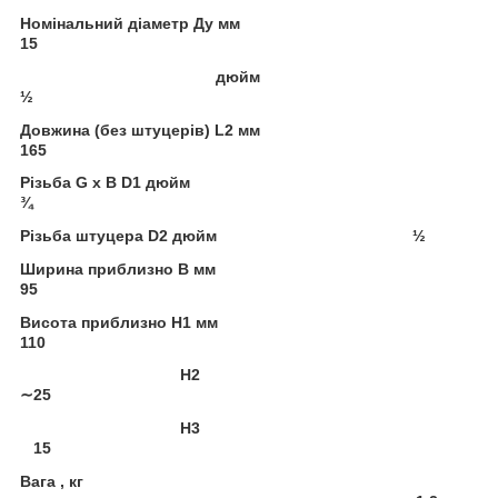
Номінальний діаметр Ду мм
15
дюйм
½
Довжина (без штуцерів) L2 мм
165
Рі
зьба G x B D1 дюйм
¾
Різьба штуцера D2 дюйм
½
Ширина приблизно B мм
95
Висота приблизно H1 мм
110
H2
∼
25
H3
15
Вага
,
кг