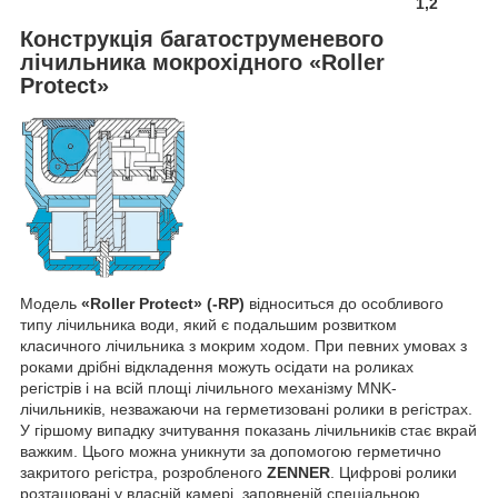
1,
2
Конструкція багатоструменевого
лічильника мокрохідного «Roller
Protect»
Модель
«Roller Protect» (-RP)
відноситься до особливого
типу лічильника води, який є подальшим розвитком
класичного лічильника з мокрим ходом. При певних умовах з
роками дрібні відкладення можуть осідати на роликах
регістрів і на всій площі лічильного механізму MNK-
лічильників, незважаючи на герметизовані ролики в регістрах.
У гіршому випадку зчитування показань лічильників стає вкрай
важким. Цього можна уникнути за допомогою герметично
закритого регістра, розробленого
ZENNER
. Цифрові ролики
розташовані у власній камері, заповненій спеціальною