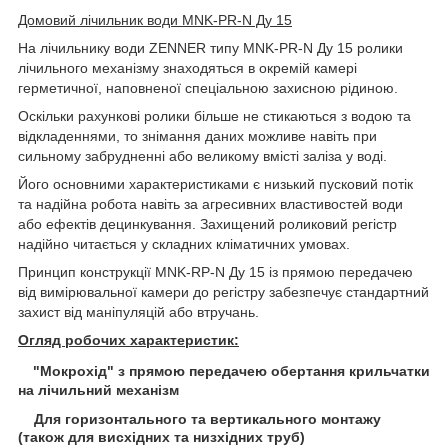
Домовий лічильник води MNK-PR-N Ду 15
На лічильнику води ZENNER типу MNK-PR-N Ду 15 ролики
лічильного механізму знаходяться в окремій камері
герметичної, наповненої спеціальною захисною рідиною.
Оскільки рахункові ролики більше не стикаються з водою та
відкладеннями, то знімання даних можливе навіть при
сильному забрудненні або великому вмісті заліза у воді.
Його основними характеристиками є низький пусковий потік
та надійна робота навіть за агресивних властивостей води
або ефектів децинкування. Захищений роликовий регістр
надійно читається у складних кліматичних умовах.
Принцип конструкції MNK-RP-N Ду 15 із прямою передачею
від вимірювальної камери до регістру забезпечує стандартний
захист від маніпуляцій або втручань.
Огляд робочих характеристик:
"Мокрохід" з прямою передачею обертання крильчатки
на лічильний механізм
Для горизонтального та вертикального монтажу
(також для висхідних та низхідних труб)