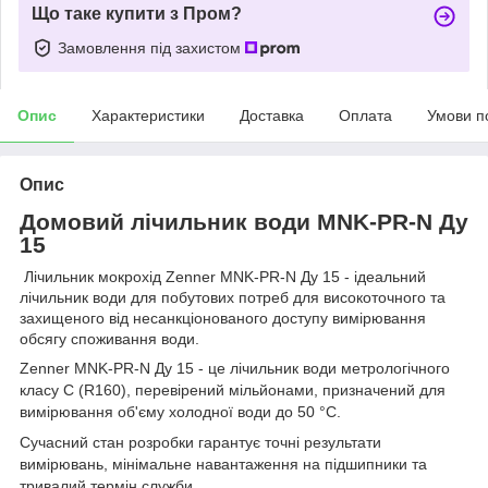
Що таке купити з Пром?
Замовлення під захистом
Опис
Характеристики
Доставка
Оплата
Умови п
Опис
Домовий лічильник води MNK-
PR
-N Ду
15
Лічильник мокрохід Zenner MNK-PR-N Ду 15 - ідеальний
лічильник води для побутових потреб для високоточного та
захищеного від несанкціонованого доступу вимірювання
обсягу споживання води.
Zenner MNK-PR-N Ду 15 - це лічильник води метрологічного
класу С (R160), перевірений мільйонами, призначений для
вимірювання об'єму холодної води до 50 °С.
Сучасний стан розробки гарантує точні результати
вимірювань, мінімальне навантаження на підшипники та
тривалий термін служби.