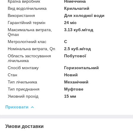
Країна виробник
Німеччина
Вид водолічильника
Крильчатий
Використання
Для холодної води
Гарантійний термін
24 міс
Максимальна витрата,
3.13 куб.м/год
Qmax
Метрологічний клас
С
Номінальна витрата, Qn
2.5 куб.м/год
Область застосування
Побутової
лічильника
Спосіб монтажу
Горизонтальний
Стан
Новий
Тип лічильника
Механічний
Тип приєднання
Муфтове
Умовний прохід
15 мм
Приховати
Умови доставки