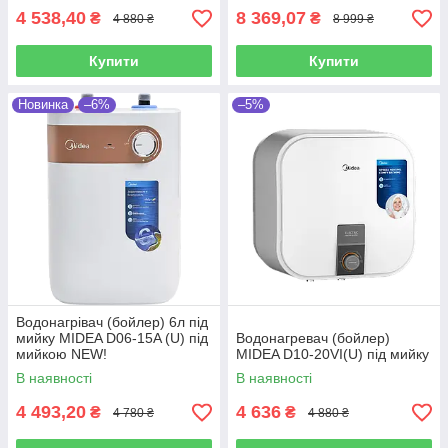
4 538,40
8 369,07
₴
₴
4 880 ₴
8 999 ₴
Купити
Купити
Новинка
–6%
–5%
Водонагрівач (бойлер) 6л під
мийку MIDEA D06-15A (U) під
Водонагревач (бойлер)
мийкою NEW!
MIDEA D10-20VI(U) під мийку
В наявності
В наявності
4 493,20
4 636
₴
₴
4 780 ₴
4 880 ₴