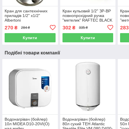
Кран для сантехнічних
Кран кульовий 1/2" ЗР-ВР
Кран
приладів 1/2" х1/2"
повнопрохідний ручка
повн
Albertoni
"метелик" RAFTEC BLACK
"ме
270
302
283
₴
₴
284 ₴
335 ₴
Купити
Купити
Подібні товари компанії
Водонагрівач (бойлер)
Водонагрівач (бойлер)
Водо
10л MIDEA D10-20VI(О)
80л сухий ТЕН Atlantic
50л 
над мийку
Steatite Elite VM 080 D400-
"сух