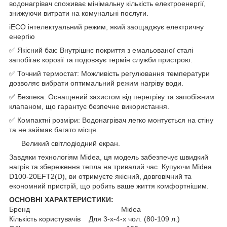
водонагрівач споживає мінімальну кількість електроенергії,
знижуючи витрати на комунальні послуги.
iECO інтелектуальний режим, який заощаджує електричну
енергію
✅ Якісний бак: Внутрішнє покриття з емальованої сталі
запобігає корозії та подовжує термін служби пристрою.
✅ Точний термостат: Можливість регулювання температури
дозволяє вибрати оптимальний режим нагріву води.
✅ Безпека: Оснащений захистом від перегріву та запобіжним
клапаном, що гарантує безпечне використання.
✅ Компактні розміри: Водонагрівач легко монтується на стіну
та не займає багато місця.
Великий світлодіодний екран.
Завдяки технологіям Midea, ця модель забезпечує швидкий
нагрів та збереження тепла на тривалий час. Купуючи Midea
D100-20EFT2(D), ви отримуєте якісний, довговічний та
економний пристрій, що робить ваше життя комфортнішим.
ОСНОВНІ ХАРАКТЕРИСТИКИ:
Бренд Midea
Кількість користувачів Для 3-х-4-х чол. (80-109 л.)