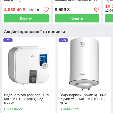
2-BC
10 
4 538,40
8 599
₴
₴
4 880 ₴
11 04
Купити
Купити
Акційні пропозиції та новинки
–7%
–7%
Водонагрівач (бойлер) 10л
Водонагрівач (бойлер) 100л
MIDEA D10-20VI(О) над
"сухий тен" MIDEA D100-15
мийку
NEW!
В наявності
В наявності