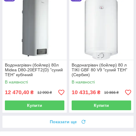
Водонагрівач (бойлер) 80л
Водонагрівач (бойлер) 80 л
Midea D80-20EFT2(D) "сухий
TIKI GBF 80 V9 "сухий ТЕН"
ТЕН" кубічний
(Сербия)
В наявності
В наявності
12 470,40
10 431,36
₴
₴
12 990 ₴
10 866 ₴
Купити
Купити
Показати ще