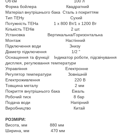
Об'єм 100 л
Форма бойлера Квадратний
Матеріал внутрішнього бака Сталь з покриттям
Тип ТЕНу Сухий
Потужність ТЕНа 1 х 800 Вт/1 х 1200 Вт
Кількість ТЕНів 2 шт.
Установка Вертикальна/Горизонтальна
Монтаж Настінний
Підключення води Знизу
Діаметр підключення 1/2 "
Оснащення та функції Індикатор роботи, підсвічування
дисплея, регулювання температури
Управління Електронне
Регулятор температури Зовнішній
Електроживлення 220 В
Товщина металу 2 мм
Покриття внутрішнього бака Емаль
Робочий тиск 8 бар
Подача води Напірний
Виробництво Китай
РОЗМІРИ:
Висота, мм 880 мм
Ширина, мм 470 мм