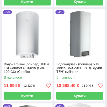
Купити
Купити
–5%
–4%
Водонагрівач (бойлер) 100 л
Водонагрівач (бойлер) 50л
Tiki Comfort U 100V9 (GBU
Midea D50-20EFT2(D) "сухий
100 C6) (Сербія)
ТЕН" кубічний
В наявності
В наявності
11 894
10 598,40
₴
₴
12 520 ₴
11 040 ₴
Купити
Купити
–4%
–4%