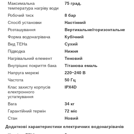
Максимальна
75 град.
температура нагріву води
Робочий тиск
8 бар
Спосіб установки
Настінний
Розташування
Вертикальне/горизонтальне
Форма водонагрівача
Кубічний
Вид ТЕНа
Сухий
Підводка
Нижня
Нагрівальний елемент
Теновий
Внутрішнє покриття бака
Тітанова емаль
Напруга мережі
220~240 В
Частота
50 Гц
Клас захисту корпусів
IPX4D
електронного
устаткування
Вага
34 кг
Гарантійний термін
72 міс
Стан
Новий
Додаткові характеристики електричних водонагрівачів