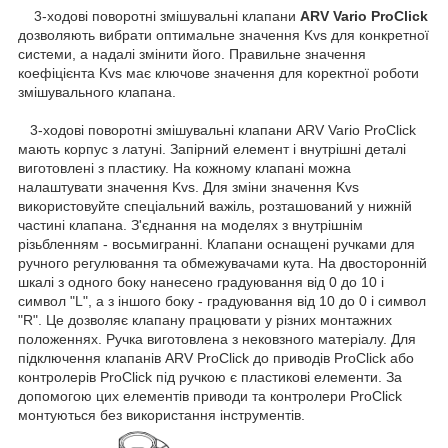
3-ходові поворотні змішувальні клапани
ARV Vario ProClick
дозволяють вибрати оптимальне значення Kvs для конкретної
системи, а надалі змінити його. Правильне значення
коефіцієнта Kvs має ключове значення для коректної роботи
змішувального клапана.
3-ходові поворотні змішувальні клапани ARV Vario ProClick
мають корпус з латуні. Запірний елемент і внутрішні деталі
виготовлені з пластику. На кожному клапані можна
налаштувати значення Kvs. Для зміни значення Kvs
використовуйте спеціальний важіль, розташований у нижній
частині клапана. З'єднання на моделях з внутрішнім
різьбленням - восьмигранні. Клапани оснащені ручками для
ручного регулювання та обмежувачами кута. На двосторонній
шкалі з одного боку нанесено градуювання від 0 до 10 і
символ "L", а з іншого боку - градуювання від 10 до 0 і символ
"R". Це дозволяє клапану працювати у різних монтажних
положеннях. Ручка виготовлена з нековзного матеріалу. Для
підключення клапанів ARV ProClick до приводів ProClick або
контролерів ProClick під ручкою є пластикові елементи. За
допомогою цих елементів приводи та контролери ProClick
монтуються без використання інструментів.