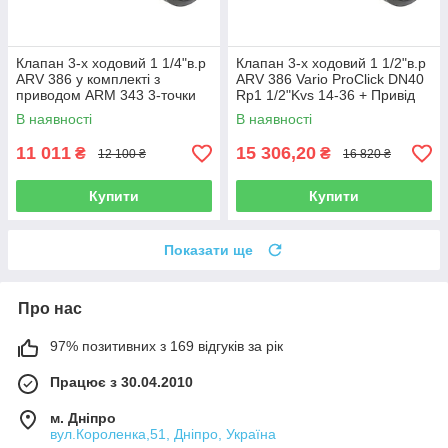
Клапан 3-х ходовий 1 1/4"в.р
Клапан 3-х ходовий 1 1/2"в.р
ARV 386 у комплекті з
ARV 386 Vario ProClick DN40
приводом ARM 343 3-точки
Rp1 1/2"Kvs 14-36 + Привід
230В 120 сек Afriso
ARM 343 ProClick 120 сек
В наявності
В наявності
(Німеччина)
Afriso (Німеччина)
11 011
15 306,20
₴
₴
12 100 ₴
16 820 ₴
Купити
Купити
Показати ще
Про нас
97% позитивних з 169 відгуків за рік
Працює з 30.04.2010
м. Дніпро
вул.Короленка,51, Дніпро, Україна