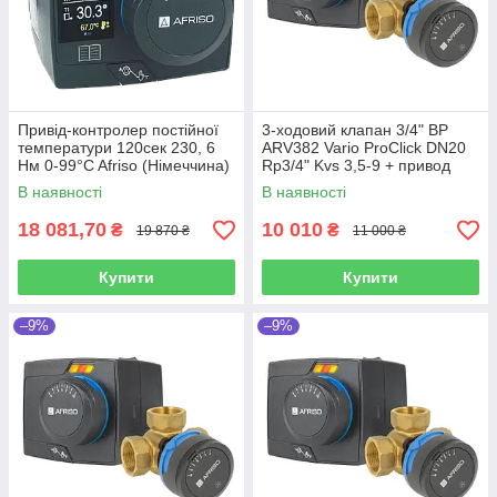
Привід-контролер постійної
3-ходовий клапан 3/4" ВР
температури 120сек 230, 6
ARV382 Vario ProClick DN20
Hм 0-99°C Afriso (Німеччина)
Rp3/4" Kvs 3,5-9 + привод
ARM 323 Afriso (Німеччина)
В наявності
В наявності
18 081,70
10 010
₴
₴
19 870 ₴
11 000 ₴
Купити
Купити
–9%
–9%