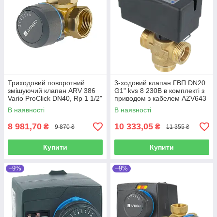
Триходовий поворотний
3-ходовий клапан ГВП DN20
змішуючий клапан ARV 386
G1" kvs 8 230В в комплекті з
Vario ProClick DN40, Rp 1 1/2"
приводом з кабелем AZV643
Kvs 14-36 Afriso (Німеччина)
Afriso ((Німеччина)
В наявності
В наявності
8 981,70
10 333,05
₴
₴
9 870 ₴
11 355 ₴
Купити
Купити
–9%
–9%