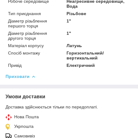
Робоче середовище
Неагресивне середовище,
Вода
Тип приєднання
Різьбове
Діаметр різьблення
1"
першого торця
Діаметр різьблення
1"
другого торця
Матеріал корпусу
Латунь
Спосіб монтажу
Горизонтальний/
вертикальний
Привід
Електричний
Приховати
Умови доставки
Доставка здійснюється тільки по передоплаті.
Нова Пошта
Укрпошта
Самовивіз