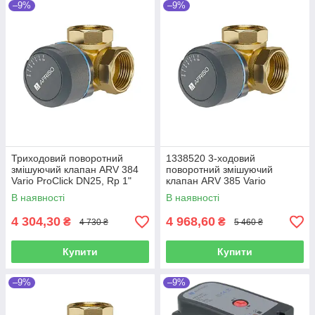
–9%
–9%
Триходовий поворотний
1338520 3-ходовий
змішуючий клапан ARV 384
поворотний змішуючий
Vario ProClick DN25, Rp 1"
клапан ARV 385 Vario
Kvs 4,5 - 12 Afriso
ProClick DN32 Rp 1 1/4" Kvs 7
В наявності
В наявності
(Німеччина)
- 19 Afriso (Німеччина)
4 304,30
4 968,60
₴
₴
4 730 ₴
5 460 ₴
Купити
Купити
–9%
–9%