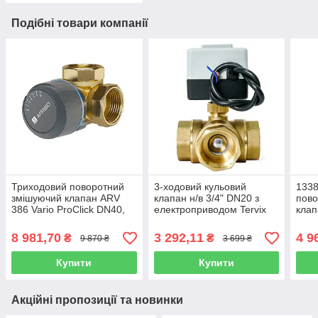
Подібні товари компанії
Триходовий поворотний
3-ходовий кульовий
1338
змішуючий клапан ARV
клапан н/в 3/4" DN20 з
пово
386 Vario ProClick DN40,
електроприводом Tervix
клап
Rp 1 1/2" Kvs 14-36 Afriso
Pro Line ORC 3-way Tervix
ProC
(Німеччина)
Kvs 7
8 981,70
3 292,11
4 9
₴
₴
9 870 ₴
3 699 ₴
(Нім
Купити
Купити
Акційні пропозиції та новинки