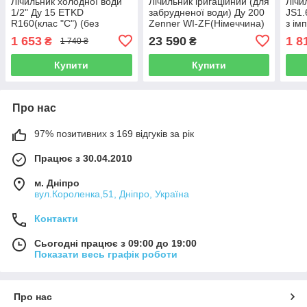
Лічильник холодної води
Лічильник іригаційний (для
Лічи
1/2" Ду 15 ETKD
забрудненої води) Ду 200
JS1.
R160(клас "С") (без
Zenner WI-ZF(Німеччина)
з ім
штуцерів)
Powo
1 653
23 590
1 8
₴
₴
1 740 ₴
Zenner(Німеччина)
Купити
Купити
Про нас
97% позитивних з 169 відгуків за рік
Працює з 30.04.2010
м. Дніпро
вул.Короленка,51, Дніпро, Україна
Контакти
Сьогодні працює з 09:00 до 19:00
Показати весь графік роботи
Про нас