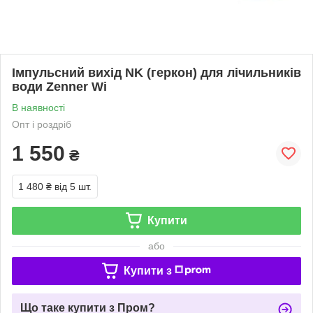
Імпульсний вихід NK (геркон) для лічильників
води Zenner Wі
В наявності
Опт і роздріб
1 550
₴
1 480 ₴
від 5 шт.
Купити
або
Купити з
Що таке купити з Пром?