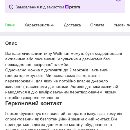
Замовлення під захистом
Опис
Характеристики
Доставка
Оплата
Умови п
Опис
Всі наші лічильники типу Woltman можуть бути модернізовані
активними або пасивними імпульсними датчиками без
пошкодження повірочної пломби.
Одночасно можна підключити до 2 герконів і активний
генератор імпульсів. Ми позначаємо всі контактні
перетворювачі, для яких не потрібно власне джерело
живлення, пасивними датчиками. Активні датчики зазвичай
наводяться в дію вимірювальним перетворювачем, якому
потрібно джерело живлення.
Герконовий контакт
Геркон функціонує як пасивний генератор імпульсів, тому він
спроектований як безпотенційний замикаючий контакт. Він
приводиться в дію за допомогою магніту, вбудованого в