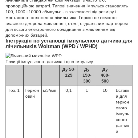
лічильник в стандартній комплектації, з частотою,
пропорційною витраті. Типові значення імпульсу становлять
100, 1000 і 10000 л/імпульс - в залежності від розміру і
монтажного положення лічильника. Геркон не вимагає
власного джерела живлення і, отже, є ідеальним партнером
для всього електронного обладнання з живленням від
допоміжних батарей.
Інструкція по установці імпульсного датчика для
лічильників Woltman (WPD / WPHD)
Позиції імпульсного датчика і ціна імпульсу
Ду 50-
Ду
Ду
125
150-
400-
300
500
Поз. 1
Геркон
м
3
/імп.
0,1
1
10
Вставк
овий
а для
геркон
ового
імпуль
сного
датчик
а