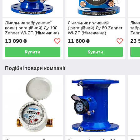
Лічильник забрудненої
Лічильник поливний
Лічи
води (іригаційний) Ду 100
(іригаційний) Ду 80 Zenner
забр
Zenner WI-ZF (Німеччина)
WI-ZF (Німеччина)
Zenn
13 090
11 600
23 
₴
₴
Купити
Купити
Подібні товари компанії