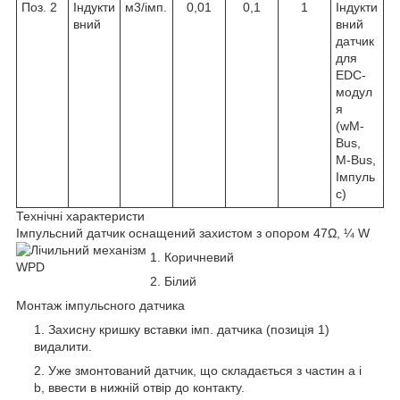
Поз. 2
Індукти
м
3
/імп.
0,01
0,1
1
Індукти
вний
вний
датчик
для
EDC-
модул
я
(wM-
Bus,
M-Bus,
Імпуль
с)
Технічні характеристи
Імпульсний датчик оснащений захистом з опором 47Ω, ¼ W
Коричневий
Білий
Монтаж імпульсного датчика
Захисну кришку вставки імп. датчика (позиція 1)
видалити.
Уже змонтований датчик, що складається з частин a і
b, ввести в нижній отвір до контакту.