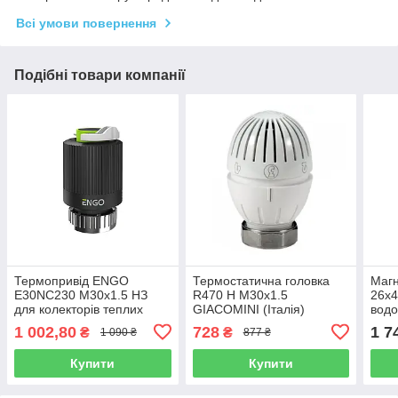
Всі умови повернення
Подібні товари компанії
Термопривід ENGO
Термостатична головка
Магн
E30NC230 М30х1.5 НЗ
R470 Н М30х1.5
26x4
для колекторів теплих
GIACOMINI (Італія)
водо
підлог і радіаторів чорний
1 002,80
728
1 7
₴
₴
1 090 ₴
877 ₴
Купити
Купити