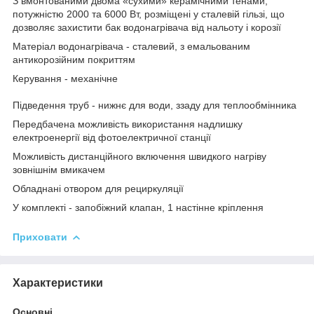
З вмонтованими двома «сухими» керамічними тенами,
потужністю 2000 та 6000 Вт, розміщені у сталевій гільзі, що
дозволяє захистити бак водонагрівача від нальоту і корозії
Матеріал водонагрівача - сталевий, з емальованим
антикорозійним покриттям
Керування - механічне
Підведення труб - нижнє для води, ззаду для теплообмінника
Передбачена можливість використання надлишку
електроенергії від фотоелектричної станції
Можливість дистанційного включення швидкого нагріву
зовнішнім вмикачем
Обладнані отвором для рециркуляції
У комплекті - запобіжний клапан, 1 настінне кріплення
Приховати
Характеристики
Основні