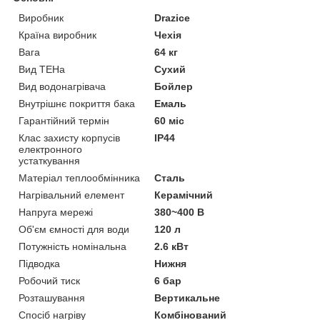
Виробник
Drazice
Країна виробник
Чехія
Вага
64 кг
Вид ТЕНа
Сухий
Вид водонагрівача
Бойлер
Внутрішнє покриття бака
Емаль
Гарантійний термін
60 міс
Клас захисту корпусів
IP44
електронного
устаткування
Матеріал теплообмінника
Сталь
Нагрівальний елемент
Керамічний
Напруга мережі
380~400 В
Об'єм ємності для води
120 л
Потужність номінальна
2.6 кВт
Підводка
Нижня
Робочий тиск
6 бар
Розташування
Вертикальне
Спосіб нагріву
Комбінований