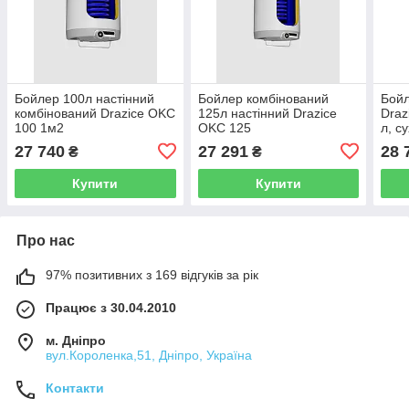
Бойлер 100л настінний
Бойлер комбінований
Бойл
комбінований Drazice OKC
125л настінний Drazice
Draz
100 1м2
OKC 125
л, с
27 740
27 291
28 
₴
₴
Купити
Купити
Про нас
97% позитивних з 169 відгуків за рік
Працює з 30.04.2010
м. Дніпро
вул.Короленка,51, Дніпро, Україна
Контакти