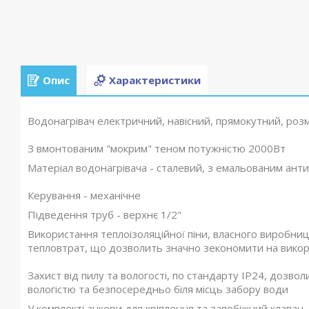
Опис
Характеристики
Водонагрівач електричний, навісний, прямокутний, роз
З вмонтованим "мокрим" теном потужністю 2000Вт
Матеріал водонагрівача - сталевий, з емальованим ант
Керування - механічне
Підведення труб - верхнє 1/2"
Використання теплоізоляційної піни, власного виробни
тепловтрат, що дозволить значно зекономити на викор
Захист від пилу та вологості, по стандарту ІР24, дозво
вологістю та безпосередньо біля місць забору води
У комплекті анкери для кріплення та запобіжний клапан