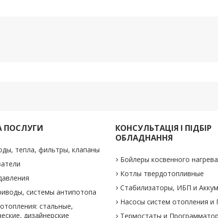
А ПОСЛУГИ
КОНСУЛЬТАЦІЯ І ПІДБІР
ОБЛАДНАННЯ
оды, тепла, фильтры, клапаны
Бойлеры косвенного нагрев
ватели
Котлы твердотопливные
давления
Стабилизаторы, ИБП и Акку
риводы, системы антипотопа
Насосы систем отопления и
отопления: стальные,
еские, дизайнерские
Термостаты и Программато