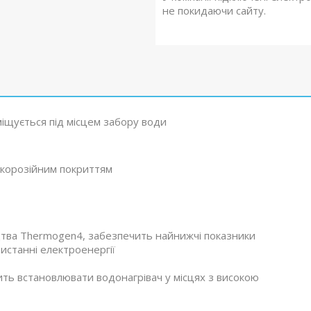
не покидаючи сайту.
міщується під місцем забору води
икорозійним покриттям
цтва Thermogen4, забезпечить найнижчі показники
истанні електроенергії
лить встановлювати водонагрівач у місцях з високою