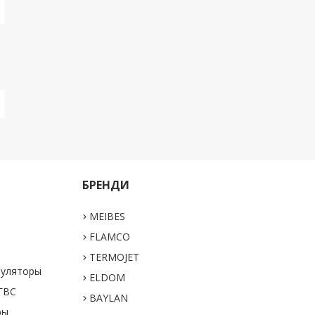
БРЕНДИ
MEIBES
а
FLAMCO
TERMOJET
муляторы
ELDOM
 ГВС
BAYLAN
ры