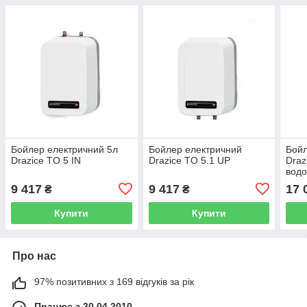
Бойлер електричний 5л
Бойлер електричний
Бойл
Drazice TO 5 IN
Drazice TO 5.1 UP
Draz
водо
круг
9 417
9 417
17 
₴
₴
Купити
Купити
Про нас
97% позитивних з 169 відгуків за рік
Працює з 30.04.2010