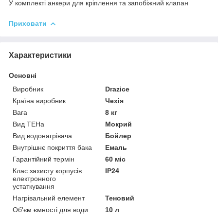
У комплекті анкери для кріплення та запобіжний клапан
Приховати
Характеристики
Основні
Виробник
Drazice
Країна виробник
Чехія
Вага
8 кг
Вид ТЕНа
Мокрий
Вид водонагрівача
Бойлер
Внутрішнє покриття бака
Емаль
Гарантійний термін
60 міс
Клас захисту корпусів
IP24
електронного
устаткування
Нагрівальний елемент
Теновий
Об'єм ємності для води
10 л