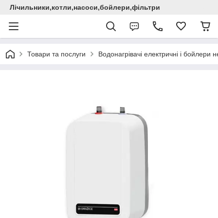
Лічильники,котли,насоси,бойлери,фільтри
Товари та послуги
Водонагрівачі електричні i бойлери не