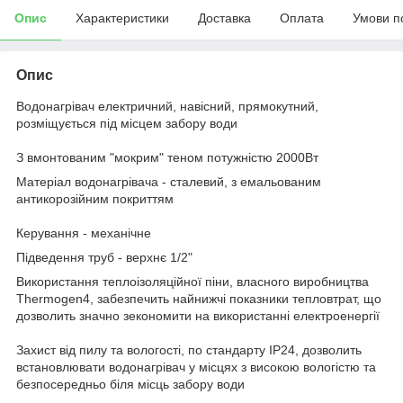
Опис
Характеристики
Доставка
Оплата
Умови п
Опис
Водонагрівач електричний, навісний, прямокутний,
розміщується під місцем забору води
З вмонтованим "мокрим" теном потужністю 2000Вт
Матеріал водонагрівача - сталевий, з емальованим
антикорозійним покриттям
Керування - механічне
Підведення труб - верхнє 1/2"
Використання теплоізоляційної піни, власного виробництва
Thermogen4, забезпечить найнижчі показники тепловтрат, що
дозволить значно зекономити на використанні електроенергії
Захист від пилу та вологості, по стандарту ІР24, дозволить
встановлювати водонагрівач у місцях з високою вологістю та
безпосередньо біля місць забору води