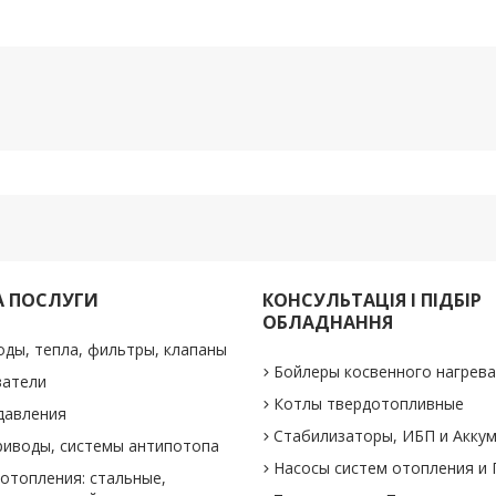
А ПОСЛУГИ
КОНСУЛЬТАЦІЯ І ПІДБІР
ОБЛАДНАННЯ
оды, тепла, фильтры, клапаны
Бойлеры косвенного нагрев
ватели
Котлы твердотопливные
давления
Стабилизаторы, ИБП и Акку
риводы, системы антипотопа
Насосы систем отопления и
отопления: стальные,