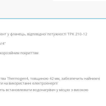
ент у фланець, відповідної потужності TPK 210-12
6/4"
икорозійним покриттям
ицтва Thermogen4, товщиною 42 мм, забезпечить найнижчі
и на використанні електроенергії
лить встановлювати водонагрівач у місцях з високою