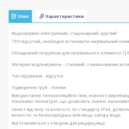
Опис
Характеристики
Водонагрівач електричний, стаціонарний, круглий
ТЕН відсутній, необхідно встановити нагрівальний елем
Обладнаний патрубком для нагрівального елемента TJ 
Матеріал водонагрівача - сталевий, з емальованим ант
Тип керування - відсутнє
Підведення труб - бокове
Використання теплоізоляційної піни, власного виробн
показники тепловтрат, що дозволить значно зекономит
Захист від пилу та вологості, по стандарту ІР44, дозво
вологістю та безпосередньо біля місць забору води
Виготовляються з отвором для рециркуляції