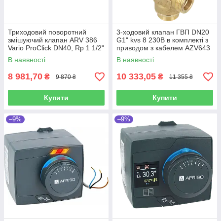
Триходовий поворотний
3-ходовий клапан ГВП DN20
змішуючий клапан ARV 386
G1" kvs 8 230В в комплекті з
Vario ProClick DN40, Rp 1 1/2"
приводом з кабелем AZV643
Kvs 14-36 Afriso (Німеччина)
Afriso ((Німеччина)
В наявності
В наявності
8 981,70
10 333,05
₴
₴
9 870 ₴
11 355 ₴
Купити
Купити
–9%
–9%