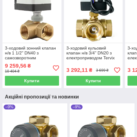
3-ходовий зонний клапан
3-ходовий кульовий
3-хо
н/в 1 1/2" DN40 з
клапан н/в 3/4" DN20 з
клап
самозворотним
електроприводом Tervix
елек
електроприводом Tervix
Pro Line ORC 3-way Tervix
Pro 
9 259,56
₴
Pro Line ZERG Tervix
3 292,11
3 1
₴
3 699 ₴
10 404 ₴
Купити
Купити
Акційні пропозиції та новинки
–9%
–9%