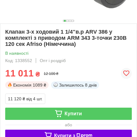
Клапан 3-х ходовий 1 1/4"в.р ARV 386 у
комплекті з приводом ARM 343 3-точки 230В
120 сек Afriso (Німеччина)
В наявності
Код: 1338552
Опт і роздріб
11 011
₴
12 100 ₴
Економія
1089 ₴
Залишилось
8 днів
11 120 ₴
від 4 шт.
Купити
або
Купити з