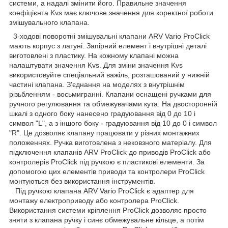
системи, а надалі змінити його. Правильне значення
коефіцієнта Kvs має ключове значення для коректної роботи
змішувального клапана.
3-ходові поворотні змішувальні клапани ARV Vario ProClick
мають корпус з латуні. Запірний елемент і внутрішні деталі
виготовлені з пластику. На кожному клапані можна
налаштувати значення Kvs. Для зміни значення Kvs
використовуйте спеціальний важіль, розташований у нижній
частині клапана. З'єднання на моделях з внутрішнім
різьбленням - восьмигранні. Клапани оснащені ручками для
ручного регулювання та обмежувачами кута. На двосторонній
шкалі з одного боку нанесено градуювання від 0 до 10 і
символ "L", а з іншого боку - градуювання від 10 до 0 і символ
"R". Це дозволяє клапану працювати у різних монтажних
положеннях. Ручка виготовлена з нековзного матеріалу. Для
підключення клапанів ARV ProClick до приводів ProClick або
контролерів ProClick під ручкою є пластикові елементи. За
допомогою цих елементів приводи та контролери ProClick
монтуються без використання інструментів.
Під ручкою клапана ARV Vario ProClick є адаптер для
монтажу електроприводу або контролера ProClick.
Використання системи кріплення ProClick дозволяє просто
зняти з клапана ручку і синє обмежувальне кільце, а потім