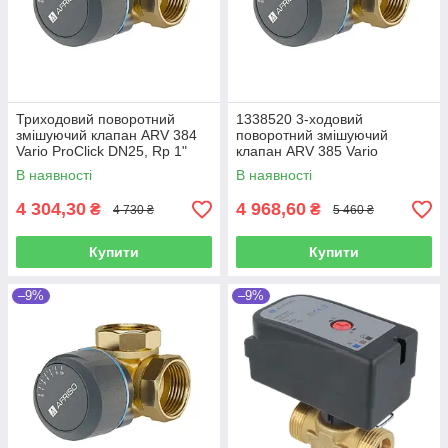
Триходовий поворотний
1338520 3-ходовий
змішуючий клапан ARV 384
поворотний змішуючий
Vario ProClick DN25, Rp 1"
клапан ARV 385 Vario
Kvs 4,5 - 12 Afriso
ProClick DN32 Rp 1 1/4" Kvs 7
В наявності
В наявності
(Німеччина)
- 19 Afriso (Німеччина)
4 304,30
4 968,60
₴
₴
4 730 ₴
5 460 ₴
Купити
Купити
–9%
–9%