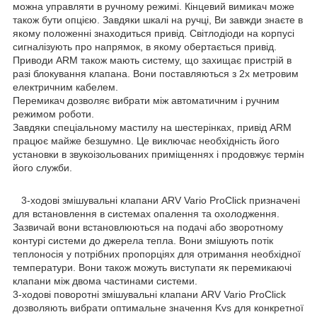
можна управляти в ручному режимі. Кінцевий вимикач може
також бути опцією. Завдяки шкалі на ручці, Ви завжди знаєте в
якому положенні знаходиться привід. Світлодіоди на корпусі
сигналізують про напрямок, в якому обертається привід.
Приводи ARM також мають систему, що захищає пристрій в
разі блокування клапана. Вони поставляються з 2х метровим
електричним кабелем.
Перемикач дозволяє вибрати між автоматичним і ручним
режимом роботи.
Завдяки спеціальному мастилу на шестерінках, привід ARM
працює майже безшумно. Це виключає необхідність його
установки в звукоізольованих приміщеннях і продовжує термін
його служби.
3-ходові змішувальні клапани ARV Vario ProClick призначені
для встановлення в системах опалення та охолодження.
Зазвичай вони встановлюються на подачі або зворотному
контурі системи до джерела тепла. Вони змішують потік
теплоносія у потрібних пропорціях для отримання необхідної
температури. Вони також можуть виступати як перемикаючі
клапани між двома частинами системи.
3-ходові поворотні змішувальні клапани ARV Vario ProClick
дозволяють вибрати оптимальне значення Kvs для конкретної