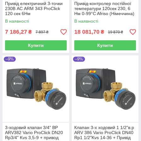
Привід електричний 3-точки
Привід-контролер постійної
230В АС ARM 343 ProClick
температури 120сек 230, 6
120 сек 6Нм
Hм 0-99°C Afriso (Німеччина)
В наявності
В наявності
7 186,27
18 081,70
₴
₴
7 897 ₴
19 870 ₴
Купити
Купити
–9%
–9%
3-ходовий клапан 3/4" ВР
Клапан 3-х ходовий 1 1/2"в.р
ARV382 Vario ProClick DN20
ARV 386 Vario ProClick DN40
Rp3/4" Kvs 3,5-9 + привод
Rp1 1/2"Kvs 14-36 + Привід