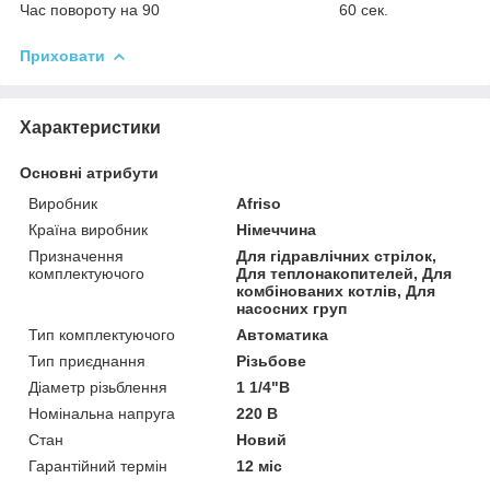
Час повороту на 90 60 сек.
Приховати
Характеристики
Основні атрибути
Виробник
Afriso
Країна виробник
Німеччина
Призначення
Для гідравлічних стрілок,
комплектуючого
Для теплонакопителей, Для
комбінованих котлів, Для
насосних груп
Тип комплектуючого
Автоматика
Тип приєднання
Різьбове
Діаметр різьблення
1 1/4"В
Номінальна напруга
220 В
Стан
Новий
Гарантійний термін
12 міс