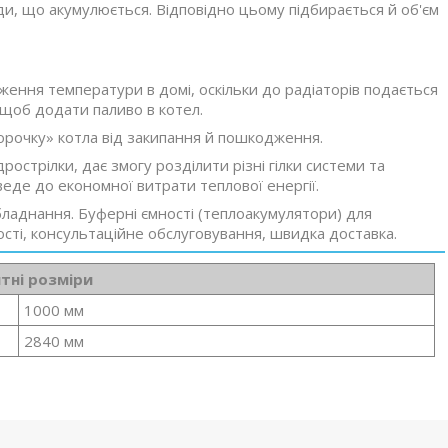
ди, що акумулюється. Відповідно цьому підбирається й об'єм
ення температури в домі, оскільки до радіаторів подається
, щоб додати паливо в котел.
рочку» котла від закипання й пошкодження.
острілки, дає змогу розділити різні гілки системи та
еде до економної витрати теплової енергії.
бладнання. Буферні ємності
(теплоакумулятори) для
ості, консультаційне обслуговування, швидка доставка.
тні розміри
1000 мм
2840 мм