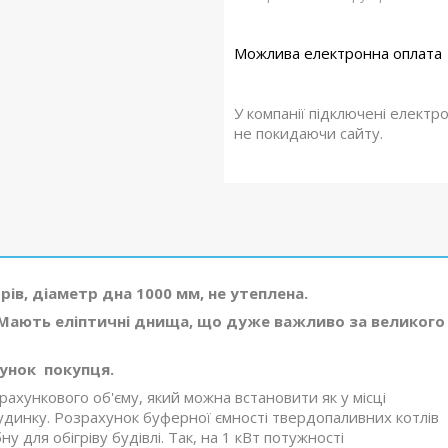
У компанії підключені електр
не покидаючи сайту.
ів, діаметр дна 1000 мм, не утеплена.
. Мають еліптичні днища, що дуже важливо за великого
унок покупця.
ахункового об'єму, який можна встановити як у місці
 будинку. Розрахунок буферної ємності твердопаливних котлів
у для обігріву будівлі. Так, на 1 кВт потужності