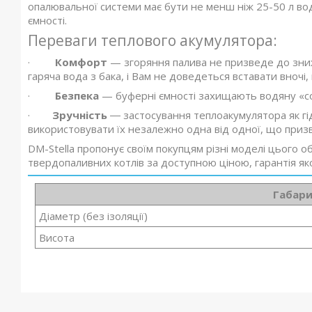
опалювальної системи має бути не менш ніж 25-50 л во
ємності.
Переваги теплового акумулятора:
·
Комфорт
— згоряння палива не призведе до зниж
гаряча вода з бака, і Вам не доведеться вставати вночі
·
Безпека
— буферні ємності захищають водяну «со
·
Зручність
― застосування теплоакумулятора як гідр
використовувати їх незалежно одна від одної, що призв
DM-Stella пропонує своїм покупцям різні моделі цього о
твердопаливних котлів за доступною ціною, гарантія як
Габари
Діаметр (без ізоляції)
Висота