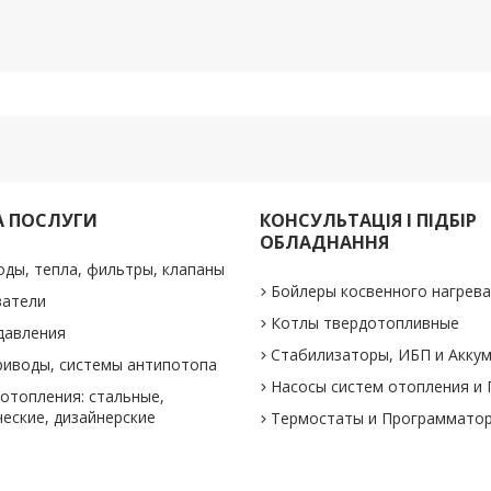
А ПОСЛУГИ
КОНСУЛЬТАЦІЯ І ПІДБІР
ОБЛАДНАННЯ
оды, тепла, фильтры, клапаны
Бойлеры косвенного нагрев
ватели
Котлы твердотопливные
давления
Стабилизаторы, ИБП и Акку
риводы, системы антипотопа
Насосы систем отопления и
отопления: стальные,
еские, дизайнерские
Термостаты и Программато