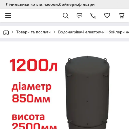
Лічильники,котли,насоси,бойлери,фільтри
Товари та послуги
Водонагрівачі електричні i бойлери не