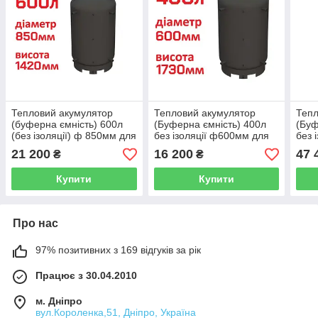
Тепловий акумулятор
Тепловий акумулятор
Тепл
(буферна ємність) 600л
(Буферна ємність) 400л
(Буф
(без ізоляції) ф 850мм для
без ізоляції ф600мм для
без 
систем опалення
систем опалення
сист
21 200
16 200
47 
₴
₴
Купити
Купити
Про нас
97% позитивних з 169 відгуків за рік
Працює з 30.04.2010
м. Дніпро
вул.Короленка,51, Дніпро, Україна