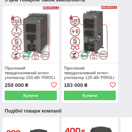
Піролізний
Піролізний
твердопаливний котел-
твердопаливний котел-
утилізатор 150 кВт PIROLI
утилізатор 120 кВт PIROLI
(DM-STELLA)
(DM-STELLA)
250 000
183 000
₴
₴
Купити
Купити
Подібні товари компанії