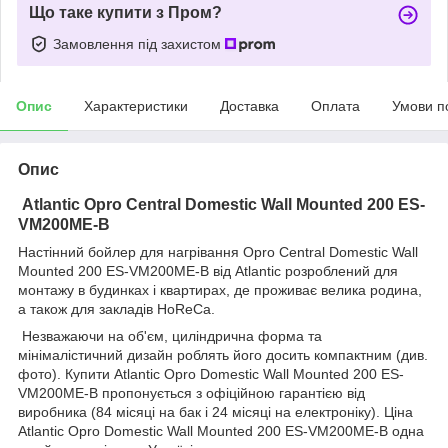
Що таке купити з Пром?
Замовлення під захистом
Опис
Характеристики
Доставка
Оплата
Умови п
Опис
Atlantic Opro Central Domestic Wall Mounted 200 ES-
VM200ME-B
Настінний бойлер для нагрівання Opro Central Domestic Wall
Mounted 200 ES-VM200ME-B від Atlantic розроблений для
монтажу в будинках і квартирах, де проживає велика родина,
а також для закладів HoReCa.
Незважаючи на об'єм, циліндрична форма та
мінімалістичний дизайн роблять його досить компактним (див.
фото). Купити Atlantic Opro Domestic Wall Mounted 200 ES-
VM200ME-B пропонується з офіційною гарантією від
виробника (84 місяці на бак і 24 місяці на електроніку). Ціна
Atlantic Opro Domestic Wall Mounted 200 ES-VM200ME-B одна