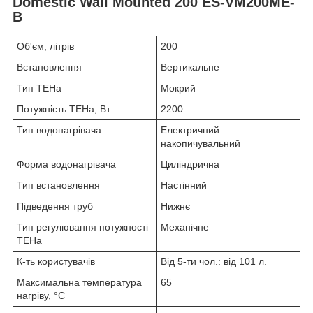
Domestic Wall Mounted 200 ES-VM200ME-
B
Об'єм, літрів
200
Встановлення
Вертикальне
Тип ТЕНа
Мокрий
Потужність ТЕНа, Вт
2200
Тип водонагрівача
Електричний
накопичувальний
Форма водонагрівача
Циліндрична
Тип вcтановлення
Настінний
Підведення труб
Нижнє
Тип регулювання потужності
Механічне
ТЕНа
К-ть користувачів
Від 5-ти чол.: від 101 л.
Максимальна температура
65
нагріву, °С