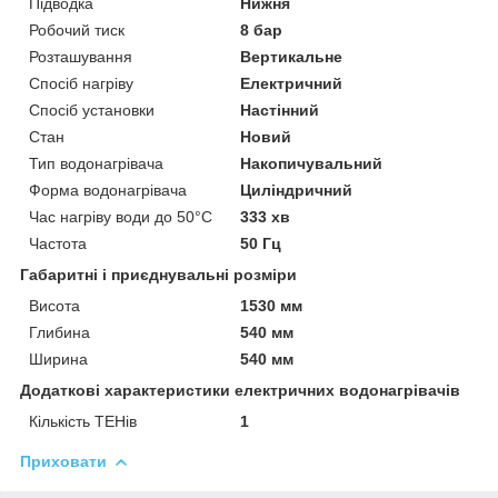
Підводка
Нижня
Робочий тиск
8 бар
Розташування
Вертикальне
Спосіб нагріву
Електричний
Спосіб установки
Настінний
Стан
Новий
Тип водонагрівача
Накопичувальний
Форма водонагрівача
Циліндричний
Час нагріву води до 50°С
333 хв
Частота
50 Гц
Габаритні і приєднувальні розміри
Висота
1530 мм
Глибина
540 мм
Ширина
540 мм
Додаткові характеристики електричних водонагрівачів
Кількість ТЕНів
1
Приховати