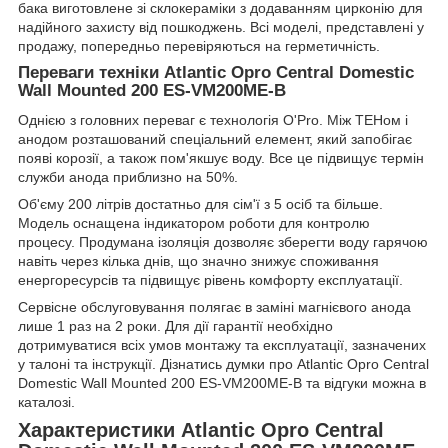
бака виготовлене зі склокераміки з додаванням цирконію для
надійного захисту від пошкоджень. Всі моделі, представлені у
продажу, попередньо перевіряються на герметичність.
Переваги техніки Atlantic Opro Central Domestic
Wall Mounted 200 ES-VM200ME-B
Однією з головних переваг є технологія O'Pro. Між ТЕНом і
анодом розташований спеціальний елемент, який запобігає
появі корозії, а також пом'якшує воду. Все це підвищує термін
служби анода приблизно на 50%.
Об'єму 200 літрів достатньо для сім'ї з 5 осіб та більше.
Модель оснащена індикатором роботи для контролю
процесу. Продумана ізоляція дозволяє зберегти воду гарячою
навіть через кілька днів, що значно знижує споживання
енергоресурсів та підвищує рівень комфорту експлуатації.
Сервісне обслуговування полягає в заміні магнієвого анода
лише 1 раз на 2 роки. Для дії гарантії необхідно
дотримуватися всіх умов монтажу та експлуатації, зазначених
у талоні та інструкції. Дізнатись думки про Atlantic Opro Central
Domestic Wall Mounted 200 ES-VM200ME-B та відгуки можна в
каталозі.
Характеристики
Atlantic Opro Central