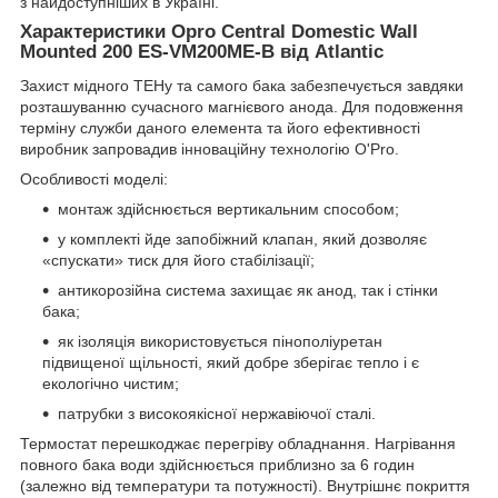
з найдоступніших в Україні.
Характеристики Opro Central Domestic Wall
Mounted 200 ES-VM200ME-B від Atlantic
Захист мідного ТЕНу та самого бака забезпечується завдяки
розташуванню сучасного магнієвого анода. Для подовження
терміну служби даного елемента та його ефективності
виробник запровадив інноваційну технологію O'Pro.
Особливості моделі:
монтаж здійснюється вертикальним способом;
у комплекті йде запобіжний клапан, який дозволяє
«спускати» тиск для його стабілізації;
антикорозійна система захищає як анод, так і стінки
бака;
як ізоляція використовується пінополіуретан
підвищеної щільності, який добре зберігає тепло і є
екологічно чистим;
патрубки з високоякісної нержавіючої сталі.
Термостат перешкоджає перегріву обладнання. Нагрівання
повного бака води здійснюється приблизно за 6 годин
(залежно від температури та потужності). Внутрішнє покриття