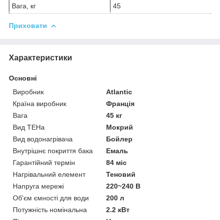
Вага, кг
45
Приховати
Характеристики
Основні
Виробник
Atlantic
Країна виробник
Франція
Вага
45 кг
Вид ТЕНа
Мокрий
Вид водонагрівача
Бойлер
Внутрішнє покриття бака
Емаль
Гарантійний термін
84 міс
Нагрівальний елемент
Теновий
Напруга мережі
220~240 В
Об'єм ємності для води
200 л
Потужність номінальна
2.2 кВт