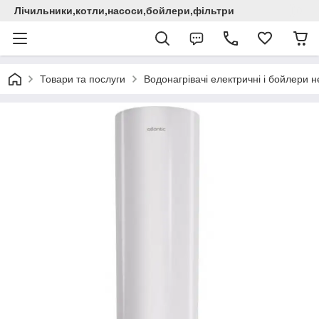
Лічильники,котли,насоси,бойлери,фільтри
Товари та послуги
Водонагрівачі електричні i бойлери не