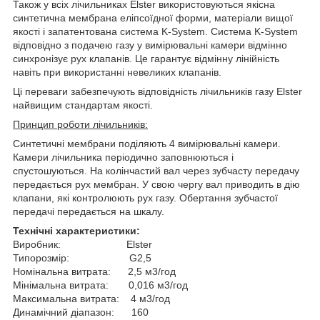
Також у всіх лічильниках Elster використовуються якісна
синтетична мембрана еліпсоїдної форми, матеріали вищої
якості і запатентована система K-System. Система K-System
відповідно з подачею газу у вимірювальні камери відмінно
синхронізує рух клапанів. Це гарантує відмінну лінійність
навіть при використанні невеликих клапанів.
Ці переваги забезпечують відповідність лічильників газу Elster
найвищим стандартам якості.
Принцип роботи лічильників:
Синтетичні мембрани поділяють 4 вимірювальні камери.
Камери лічильника періодично заповнюються і
спустошуються. На колінчастий вал через зубчасту передачу
передається рух мембран. У свою чергу вал приводить в дію
клапани, які контролюють рух газу. Обертання зубчастої
передачі передається на шкалу.
Технічні характеристики:
Виробник:
Elster
Типорозмір:
G2,5
Номінальна витрата:
2,5 м3/год
Мінімальна витрата:
0,016 м3/год
Максимальна витрата:
4 м3/год
Динамічний діапазон:
160