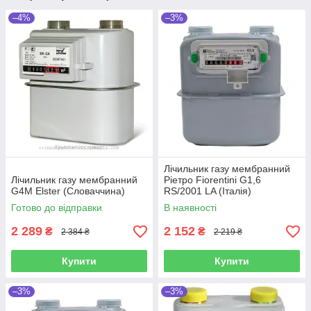
–4%
–3%
Лічильник газу мембранний
Лічильник газу мембранний
Pieтро Fiorentini G1,6
G4М Elster (Словаччина)
RS/2001 LA (Італія)
Готово до відправки
В наявності
2 289
2 152
₴
₴
2 384 ₴
2 219 ₴
Купити
Купити
–3%
–3%