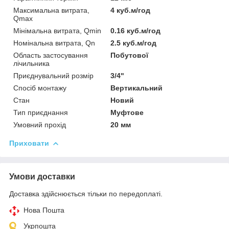
Максимальна витрата,
4 куб.м/год
Qmax
Мінімальна витрата, Qmin
0.16 куб.м/год
Номінальна витрата, Qn
2.5 куб.м/год
Область застосування
Побутової
лічильника
Приєднувальний розмір
3/4"
Спосіб монтажу
Вертикальний
Стан
Новий
Тип приєднання
Муфтове
Умовний прохід
20 мм
Приховати
Умови доставки
Доставка здійснюється тільки по передоплаті.
Нова Пошта
Укрпошта