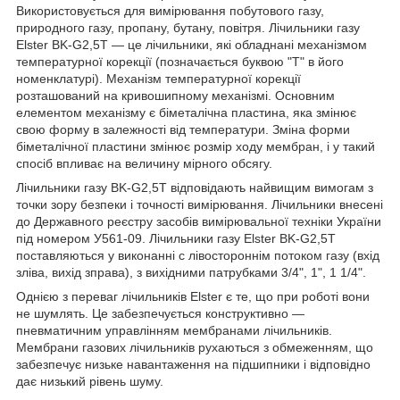
Використовується для вимірювання побутового газу,
природного газу, пропану, бутану, повітря. Лічильники газу
Elster BK-G2,5Т — це лічильники, які обладнані механізмом
температурної корекції (позначається буквою "Т" в його
номенклатурі). Механізм температурної корекції
розташований на кривошипному механізмі. Основним
елементом механізму є біметалічна пластина, яка змінює
свою форму в залежності від температури. Зміна форми
біметалічної пластини змінює розмір ходу мембран, і у такий
спосіб впливає на величину мірного обсягу.
Лічильники газу BK-G2,5Т відповідають найвищим вимогам з
точки зору безпеки і точності вимірювання. Лічильники внесені
до Державного реєстру засобів вимірювальної техніки України
під номером У561-09. Лічильники газу Elster BK-G2,5Т
поставляються у виконанні c лівостороннім потоком газу (вхід
зліва, вихід зправа), з вихідними патрубками 3/4", 1", 1 1/4".
Однією з переваг лічильників Elster є те, що при роботі вони
не шумлять. Це забезпечується конструктивно —
пневматичним управлінням мембранами лічильників.
Мембрани газових лічильників рухаються з обмеженням, що
забезпечує низьке навантаження на підшипники і відповідно
дає низький рівень шуму.