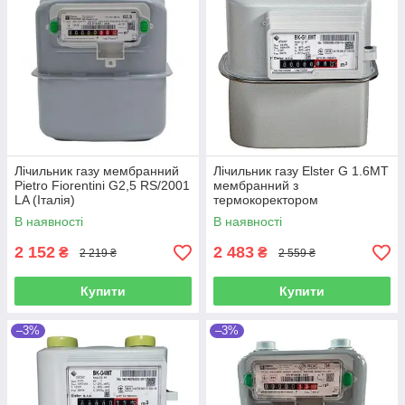
Лічильник газу мембранний
Лічильник газу Elster G 1.6МT
Pietro Fiorentini G2,5 RS/2001
мембранний з
LA (Італія)
термокоректором
(Словаччина)
В наявності
В наявності
2 152
2 483
₴
₴
2 219 ₴
2 559 ₴
Купити
Купити
–3%
–3%