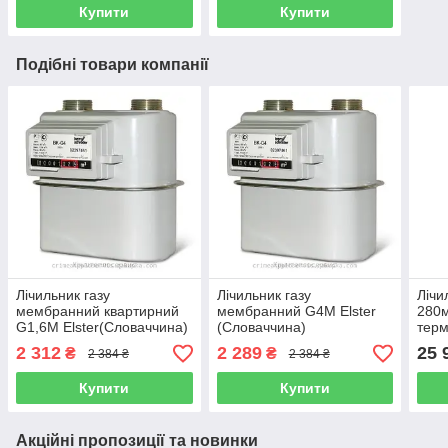
Купити
Купити
Подібні товари компанії
Лічильник газу
Лічильник газу
Лічи
мембранний квартирний
мембранний G4М Elster
280
G1,6М Elster(Словаччина)
(Словаччина)
тер
Elst
2 312
2 289
25 
₴
₴
2 384 ₴
2 384 ₴
Купити
Купити
Акційні пропозиції та новинки