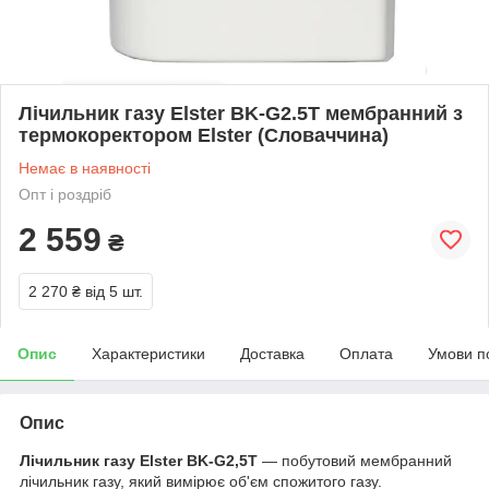
Лічильник газу Elster BK-G2.5Т мембранний з
термокоректором Elster (Словаччина)
Немає в наявності
Опт і роздріб
2 559
₴
2 270 ₴
від 5 шт.
Опис
Характеристики
Доставка
Оплата
Умови п
Опис
Лічильник газу Elster BK-G2,5Т
— побутовий мембранний
лічильник газу, який вимірює об'єм спожитого газу.