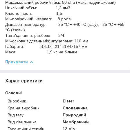
Максимальний робочий тиск:
50 кПа (макс. надлишковий)
Циклічний об'єм:
1,2 дм3
Клас точності:
1,5
Міжповірочний інтервал:
8 років
Діапазон температур:
–25 °С ÷ +40 °С (газу), –25 °С ÷ +55
°С (ззовні)
Тип з'єднання:
різьбове 3/4
Міжосьова відстань між штуцерами:
110 мм
Габарити:
В×Ш×Г 214×194×157 мм
Маса:
1,9 кг, не більше
Приховати
Характеристики
Основні
Виробник
Elster
Країна виробник
Словаччина
Вид газу
Природний
Вид лічильника
Мембранний
Гарантійний термін
12 міс