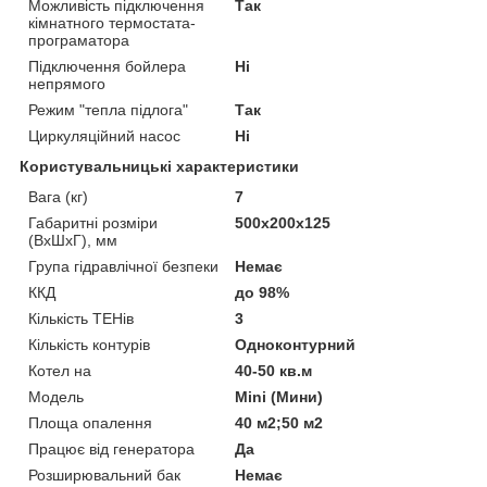
Можливість підключення
Так
кімнатного термостата-
програматора
Підключення бойлера
Ні
непрямого
Режим "тепла підлога"
Так
Циркуляційний насос
Ні
Користувальницькі характеристики
Вага (кг)
7
Габаритні розміри
500х200х125
(ВхШхГ), мм
Група гідравлічної безпеки
Немає
ККД
до 98%
Кількість ТЕНів
3
Кількість контурів
Одноконтурний
Котел на
40-50 кв.м
Мoдель
Mini (Мини)
Площа опалення
40 м2;50 м2
Працює від генератора
Да
Розширювальний бак
Немає