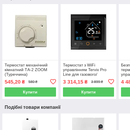
Термостат механічний
Термостат з WiFi
Безп
кімнатний ТА-2 ZOOM
управлінням Tervix Pro
терм
(Туреччина)
Line для газового/
упра
електричного котла
Line
545,20
3 314,15
4 4
₴
₴
580 ₴
3 899 ₴
чорний
118
Купити
Купити
Подібні товари компанії