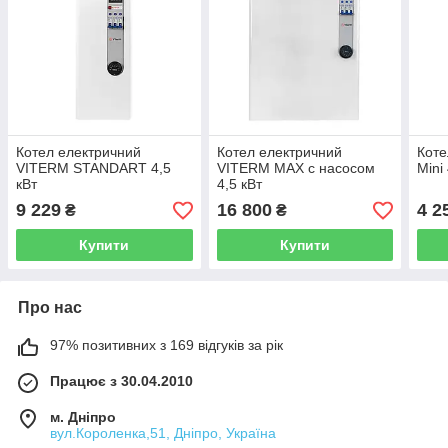
Котел електричний
Котел електричний
Коте
VITERM STANDART 4,5
VITERM MAX с насосом
Mini
кВт
4,5 кВт
9 229
16 800
4 2
₴
₴
Купити
Купити
Про нас
97% позитивних з 169 відгуків за рік
Працює з 30.04.2010
м. Дніпро
вул.Короленка,51, Дніпро, Україна