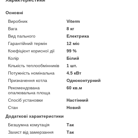
Основні
Виробник
Viterm
Вага
8 кг
Вид пального
Електрика
Гарантійний термін
12 міс
Коефіцієнт корисної дії
99 %
Колір
Білий
Кількість теплообмінників
1 шт.
Потужність номінальна
4.5 кВт
Призначення котла
Одноконтурний
Рекомендована
60 кв.м
опалювальна площа
Спосіб установки
Настінний
Стан
Новий
Додаткові характеристики
Безшумна комутація
Так
Захист від замерзання
Так