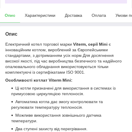
Опис
Характеристики
Доставка
Оплата
Умови п
Опис
Електричний котел торгової марки
Viterm, серії Mini
є
інноваційним котлом, вироблений за Європейськими
стандартами, з дотриманням усіх норм.Для досягнення
високої якості, під час виробництва безпечного та надійного
опалювального обладнання використовуються тільки
комплектуючі із сертифікатами ISO 9001.
Особливості котлат Viterm Mini:
Ці котли призначені для використання в системах із
примусовою циркуляцією теплоносія.
Автоматика котла дає змогу контролювати та
регулювати температуру теплоносія.
Можливе використання зовнішнього датчика
температури.
Два ступені захисту від перегрівання.