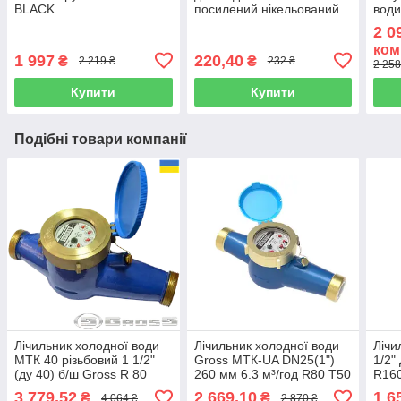
BLACK
посилений нікельований
води
прок
2 0
ком
1 997
220,40
₴
₴
2 219 ₴
232 ₴
2 258
Купити
Купити
Подібні товари компанії
Лічильник холодної води
Лічильник холодної води
Лічи
МТК 40 різьбовий 1 1/2"
Gross МТК-UA DN25(1")
1/2"
(ду 40) б/ш Gross R 80
260 мм 6.3 м³/год R80 T50
R160
штуц
3 779,52
2 669,10
1 6
₴
₴
4 064 ₴
2 870 ₴