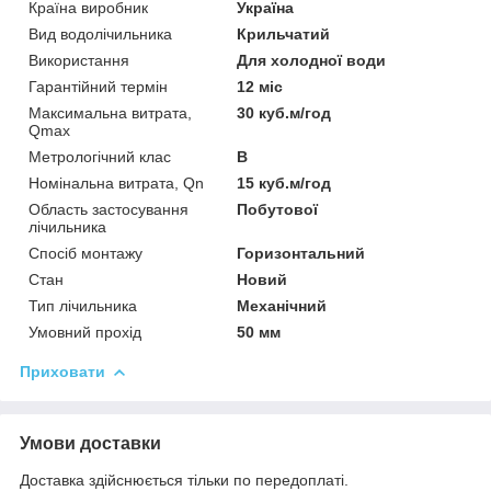
Країна виробник
Україна
Вид водолічильника
Крильчатий
Використання
Для холодної води
Гарантійний термін
12 міс
Максимальна витрата,
30 куб.м/год
Qmax
Метрологічний клас
В
Номінальна витрата, Qn
15 куб.м/год
Область застосування
Побутової
лічильника
Спосіб монтажу
Горизонтальний
Стан
Новий
Тип лічильника
Механічний
Умовний прохід
50 мм
Приховати
Умови доставки
Доставка здійснюється тільки по передоплаті.