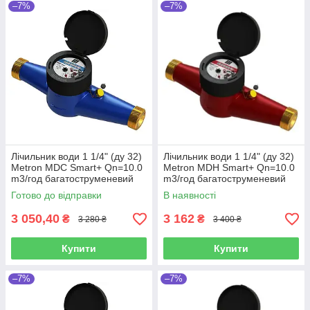
–7%
–7%
Лічильник води 1 1/4" (ду 32)
Лічильник води 1 1/4" (ду 32)
Metron MDC Smart+ Qn=10.0
Metron MDH Smart+ Qn=10.0
m3/год багатоструменевий
m3/год багатоструменевий
Україна
Україна
Готово до відправки
В наявності
3 050,40
3 162
₴
₴
3 280 ₴
3 400 ₴
Купити
Купити
–7%
–7%