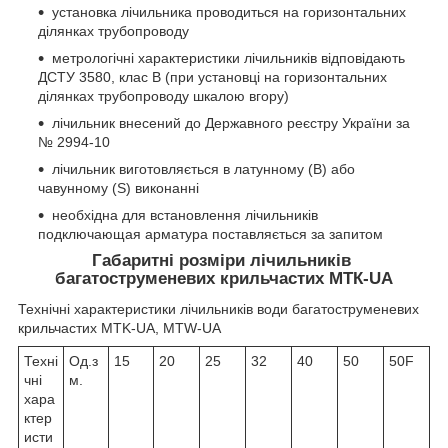
установка лічильника проводиться на горизонтальних
ділянках трубопроводу
метрологічні характеристики лічильників відповідають
ДСТУ 3580, клас В (при установці на горизонтальних
ділянках трубопроводу шкалою вгору)
лічильник внесений до Державного реєстру України за
№ 2994-10
лічильник виготовляється в латунному (B) або
чавунному (S) виконанні
необхідна для встановлення лічильників
подключающая арматура поставляється за запитом
Габаритні розміри лічильників
багатоструменевих крильчастих МТК-UA
Технічні характеристики лічильників води багатоструменевих
крильчастих MTK-UA, MTW-UA
Техні
Од.з
15
20
25
32
40
50
50F
чні
м.
хара
ктер
исти