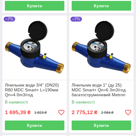
Купити
Купити
–7%
–7%
Лічильник води 3/4" (DN20)
Лічильник води 1" (ду 25)
R80 MDC Smart+ L=190мм
MDC Smart+ Qn=6.3m3/год
Qn=4.0m3/год
багатоструменевий Metron
багатоструменевий Україна
(Україна)
В наявності
В наявності
1 695,39
2 775,12
₴
₴
1 823 ₴
2 984 ₴
Купити
Купити