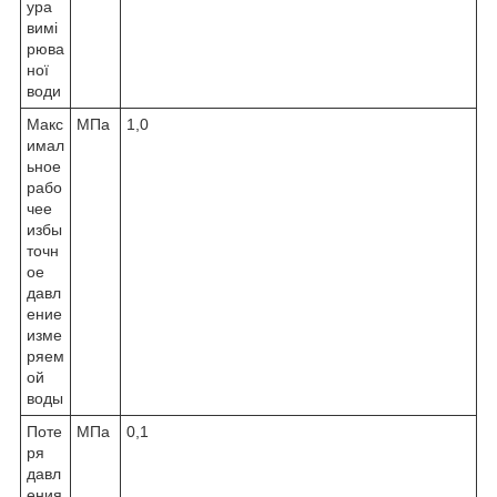
ура
вимі
рюва
ної
води
Макс
МПа
1,0
имал
ьное
рабо
чее
избы
точн
ое
давл
ение
изме
ряем
ой
воды
Поте
МПа
0,1
ря
давл
ения