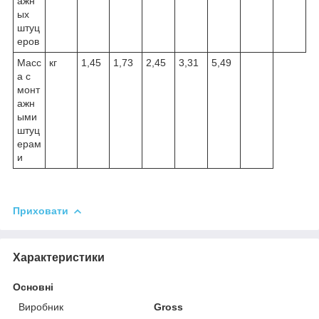
ажн
ых
штуц
еров
Масс
кг
1,45
1,73
2,45
3,31
5,49
а с
монт
ажн
ыми
штуц
ерам
и
Приховати
Характеристики
Основні
Виробник
Gross