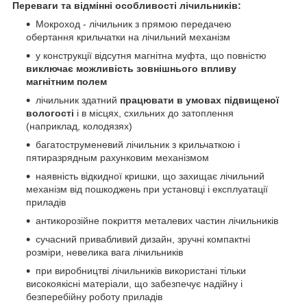
Переваги та відмінні особливості лічильників:
Мокроход - лічильник з прямою передачею
обертання крильчатки на лічильний механізм
у конструкції відсутня магнітна муфта, що повністю
виключає можливість зовнішнього впливу
магнітним полем
лічильник здатний
працювати в умовах підвищеної
вологості
і в місцях, схильних до затоплення
(наприклад, колодязях)
багатоструменевий лічильник з крильчаткою і
пятиразрядным рахунковим механізмом
наявність відкидної кришки, що захищає лічильний
механізм від пошкоджень при установці і експлуатації
приладів
антикорозійне покриття металевих частин лічильників
сучасний привабливий дизайн, зручні компактні
розміри, невелика вага лічильників
при виробництві лічильників використані тільки
високоякісні матеріали, що забезпечує надійну і
безперебійну роботу приладів