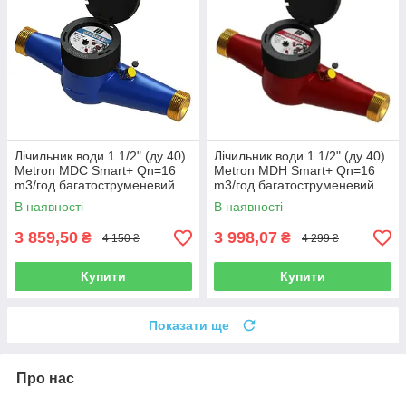
Лічильник води 1 1/2" (ду 40)
Лічильник води 1 1/2" (ду 40)
Metron MDC Smart+ Qn=16
Metron MDH Smart+ Qn=16
m3/год багатоструменевий
m3/год багатоструменевий
(Україна)
Україна
В наявності
В наявності
3 859,50
3 998,07
₴
₴
4 150 ₴
4 299 ₴
Купити
Купити
Показати ще
Про нас