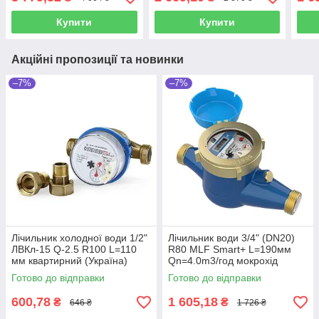
Zenn
Купити
Купити
Акційні пропозиції та новинки
–7%
–7%
Лічильник холодної води 1/2"
Лічильник води 3/4" (DN20)
ЛВКл-15 Q-2.5 R100 L=110
R80 MLF Smart+ L=190мм
мм квартирний (Україна)
Qn=4.0m3/год мокрохід
(Україна)
Готово до відправки
Готово до відправки
600,78
1 605,18
₴
₴
646 ₴
1 726 ₴