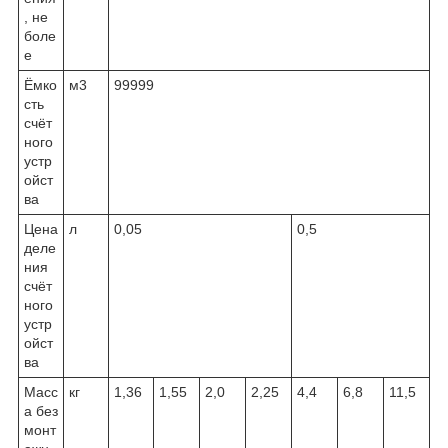
, не
боле
е
Ёмко
м3
99999
сть
счёт
ного
устр
ойст
ва
Цена
л
0,05
0,5
деле
ния
счёт
ного
устр
ойст
ва
Масс
кг
1,36
1,55
2,0
2,25
4,4
6,8
11,5
а без
монт