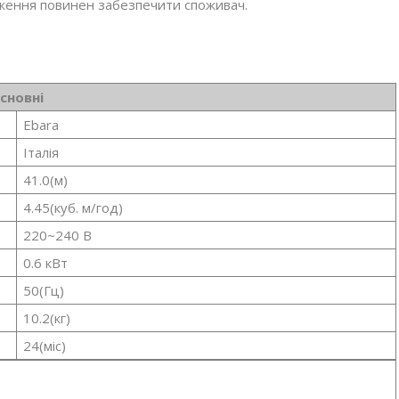
аження повинен забезпечити споживач.
сновні
Ebara
Італія
41.0(м)
4.45(куб. м/год)
220~240 В
0.6 кВт
50(Гц)
10.2(кг)
24(міс)