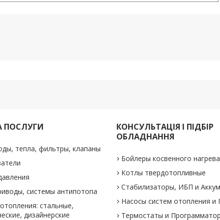
А ПОСЛУГИ
КОНСУЛЬТАЦІЯ І ПІДБІР
ОБЛАДНАННЯ
оды, тепла, фильтры, клапаны
Бойлеры косвенного нагрев
ватели
Котлы твердотопливные
давления
Стабилизаторы, ИБП и Акку
риводы, системы антипотопа
Насосы систем отопления и
отопления: стальные,
еские, дизайнерские
Термостаты и Программато