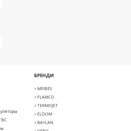
БРЕНДИ
MEIBES
а
FLAMCO
TERMOJET
муляторы
ELDOM
 ГВС
BAYLAN
ры
GEBO