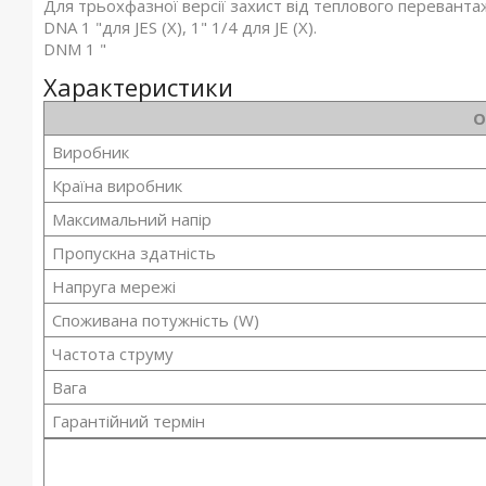
Для трьохфазної версії захист від теплового перевант
DNA 1 "для JES (X), 1" 1/4 для JE (X).
DNM 1 "
Характеристики
О
Виробник
Країна виробник
Максимальний напір
Пропускна здатність
Напруга мережі
Споживана потужність (W)
Частота струму
Вага
Гарантійний термін