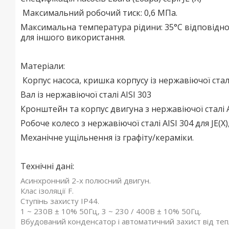
Максимальний робочий тиск: 0,6 МПа.
Максимальна температура рідини: 35°С відповідно
для іншого використання.
Матеріали:
Корпус насоса, кришка корпусу із нержавіючої сталі 
Вал із нержавіючої сталі AISI 303
Кронштейн та корпус двигуна з нержавіючої сталі AIS
Робоче колесо з нержавіючої сталі AISI 304 для JE(X)
Механічне ущільнення із графіту/кераміки.
Технічні дані:
Асинхронний 2-х полюсний двигун.
Клас ізоляції F.
Ступінь захисту IP44.
1 ~ 230В ± 10% 50Гц, 3 ~ 230 / 400В ± 10% 50Гц.
Вбудований конденсатор і автоматичний захист від теп