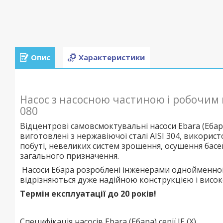
Опис
Характеристики
Насос з насосною частиною і робочим 
080
Відцентрові самовсмоктувальні насоси Ebara (Ебара)
виготовлені з нержавіючої сталі AISI 304, викори
побуті, невеликих систем зрошення, осушення басе
загального призначення.
Насоси Ебара розроблені інженерами однойменної я
відрізняються дуже надійною конструкцією і висок
Термін експлуатації до 20 років!
Специфікація насосів Ebara (Ебара) серії JE (X)