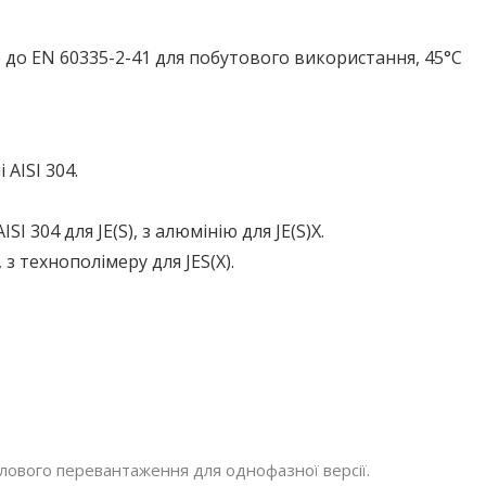
 до EN 60335-2-41 для побутового використання, 45°С
AISI 304.
I 304 для JE(S), з алюмінію для JE(S)X.
, з технополімеру для JES(X).
лового перевантаження для однофазної версії.