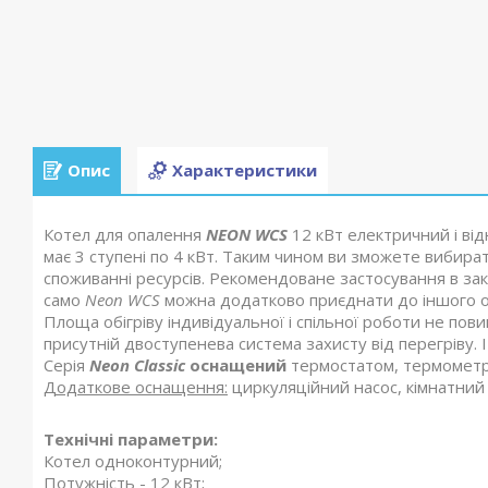
Опис
Характеристики
Котел для опалення
NEON WCS
12 кВт електричний і від
має 3 ступені по 4 кВт. Таким чином ви зможете вибира
споживанні ресурсів. Рекомендоване застосування в зак
само
Neon WCS
можна додатково приєднати до іншого о
Площа обігріву індивідуальної і спільної роботи не по
присутній двоступенева система захисту від перегріву.
Серія
Neon Classic
оснащений
термостатом, термометр
Додаткове оснащення:
циркуляційний насос, кімнатний
Технічні параметри:
Котел одноконтурний;
Потужність - 12 кВт;