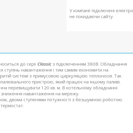
У компанії підключені електр
не покидаючи сайту.
носиться до серії
Classic
з підключенням 380В. Обладнання
ти ступінь навантаження і тим самим економити на
ритій системі з примусовою циркуляцією теплоносія. Так
палювального пристрою, який працює на іншому паливі.
винна перевищувати 120 кв. м. В котельному обладнанні
 І зниження навантаження на мережу.
ом, двома ступенями потужності з безшумною роботою.
 термостат.