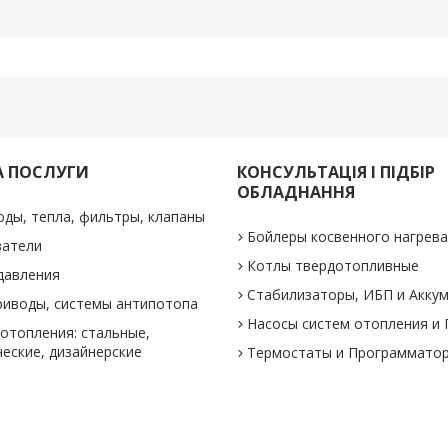
А ПОСЛУГИ
КОНСУЛЬТАЦІЯ І ПІДБІР
ОБЛАДНАННЯ
оды, тепла, фильтры, клапаны
Бойлеры косвенного нагрев
ватели
Котлы твердотопливные
давления
Стабилизаторы, ИБП и Акку
риводы, системы антипотопа
Насосы систем отопления и
отопления: стальные,
еские, дизайнерские
Термостаты и Программато