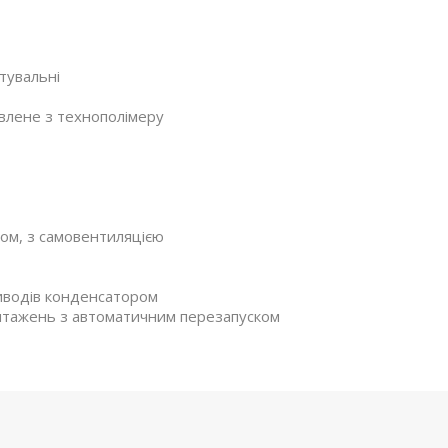
тувальні
овлене з технополімеру
ом, з самовентиляцією
виводів конденсатором
антажень з автоматичним перезапуском