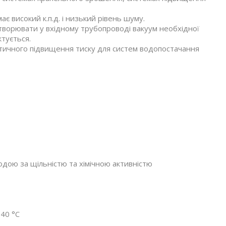
ає високий к.п.д. і низький рівень шуму.
творювати у вхідному трубопроводі вакуум необхідної
ктується.
атичного підвищення тиску для систем водопостачання
водою за щільністю та хімічною активністю
+40 °C