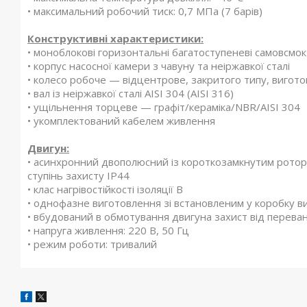
• максимальний робочий тиск: 0,7 МПа (7 барів)
Конструктивні характеристики:
• моноблокові горизонтальні багатоступеневі самовсмок
• корпус насосної камери з чавуну та неіржавкої сталі
• колесо робоче — відцентрове, закритого типу, вигот
• вал із неіржавкої сталі AISI 304 (AISI 316)
• ущільнення торцеве — графіт/кераміка/NBR/AISI 304
• укомплектований кабелем живлення
Двигун:
• асинхронний двополюсний із короткозамкнутим ротор
ступінь захисту IP44
• клас нагрівостійкості ізоляції В
• однофазне виготовлення зі встановленим у коробку 
• вбудований в обмотування двигуна захист від перев
• напруга живлення: 220 В, 50 Гц
• режим роботи: тривалий