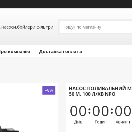
,насоси,бойлери,фільтри
Про компанію
Доставка і оплата
НАСОС ПОЛИВАЛЬНИЙ MR
–8%
50 М, 100 Л/ХВ NPO
0
0
0
0
0
0
Днів
Годин
Хвилин