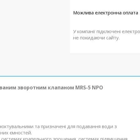
У компанії підключені електр
не покидаючи сайту.
ованим зворотним клапаном MRS-5 NPO
моктувальними та призначені для подавання води з
ьних ємностей.
в, системах крапельного зрошення, системах підвищення