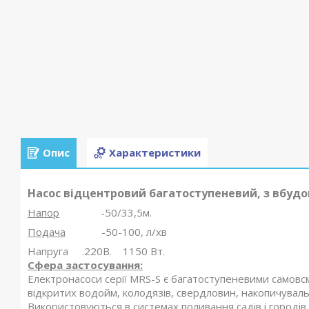
Опис
Характеристики
Насос відцентровий багатоступеневий, з вбуд
Напор
-50/33,5м.
Подача
-50-100, л/хв
Напруга .220В. 1150 Вт.
Сфера застосування:
Електронасоси серії MRS-S є багатоступеневими самовс
відкритих водойм, колодязів, свердловин, накопичувал
Використовуються в системах поливання садів і городі