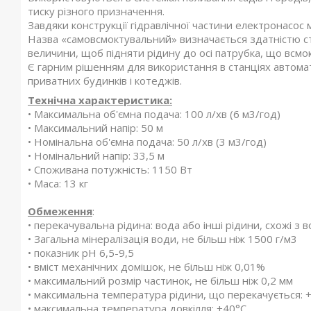
тиску різного призначення.
Завдяки конструкції гідравлічної частини електронасос м
Назва «самовсмоктувальний» визначається здатністю с
величини, щоб підняти рідину до осі патрубка, що всмо
Є гарним рішенням для використання в станціях автом
приватних будинків і котеджів.
Технічна характеристика:
• Максимальна об'ємна подача: 100 л/хв (6 м3/год)
• Максимальний напір: 50 м
• Номінальна об'ємна подача: 50 л/хв (3 м3/год)
• Номінальний напір: 33,5 м
• Споживана потужність: 1150 Вт
• Маса: 13 кг
Обмеження
:
• перекачувальна рідина: вода або інші рідини, схожі з 
• Загальна мінералізація води, не більш ніж 1500 г/м3
• показник pH 6,5-9,5
• вміст механічних домішок, не більш ніж 0,01%
• максимальний розмір частинок, не більш ніж 0,2 мм
• максимальна температура рідини, що перекачується: 
• максимальна температура довкілля: +40°С