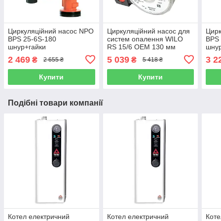
Циркуляційний насос NPO
Циркуляційний насос для
Цирк
BPS 25-6S-180
систем опалення WILO
BPS 
шнур+гайки
RS 15/6 OEM 130 мм
шнур
2 469
5 039
3 2
₴
₴
2 655 ₴
5 418 ₴
Купити
Купити
Подібні товари компанії
Котел електричний
Котел електричний
Коте