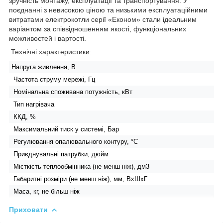
зручність монтажу, експлуатації та транспортування. У
поєднанні з невисокою ціною та низькими експлуатаційними
витратами електрокотли серії «Економ» стали ідеальним
варіантом за співвідношенням якості, функціональних
можливостей і вартості.
Технічні характеристики:
Напруга живлення, В
Частота струму мережі, Гц
Номінальна споживана потужність, кВт
Тип нагрівача
ККД, %
Максимальний тиск у системі, Бар
Регулювання опалювального контуру, °C
Приєднувальні патрубки, дюйм
Місткість теплообмінника (не менш ніж), дм
3
Габаритні розміри (не менш ніж), мм, ВхШхГ
Маса, кг, не більш ніж
Приховати