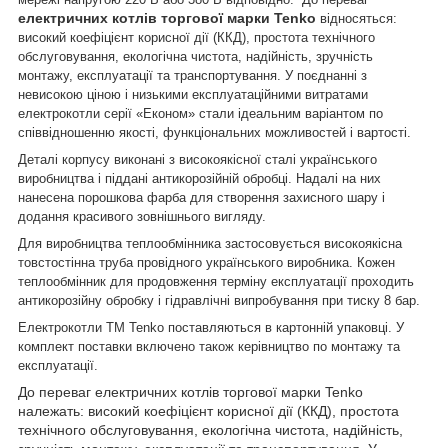
електричних котлів торгової марки Tenko
відносяться:
високий коефіцієнт корисної дії (ККД), простота технічного
обслуговування, екологічна чистота, надійність, зручність
монтажу, експлуатації та транспортування. У поєднанні з
невисокою ціною і низькими експлуатаційними витратами
електрокотли серії «Економ» стали ідеальним варіантом по
співвідношенню якості, функціональних можливостей і вартості.
Деталі корпусу виконані з високоякісної сталі українського
виробництва і піддані антикорозійній обробці. Надалі на них
нанесена порошкова фарба для створення захисного шару і
додання красивого зовнішнього вигляду.
Для виробництва теплообмінника застосовується високоякісна
товстостінна труба провідного українського виробника. Кожен
теплообмінник для продовження терміну експлуатації проходить
антикорозійну обробку і гідравлічні випробування при тиску 8 бар.
Електрокотли ТМ Tenko поставляються в картонній упаковці. У
комплект поставки включено також керівництво по монтажу та
експлуатації.
До переваг електричних котлів торгової марки Tenko
належать: високий коефіцієнт корисної дії (ККД), простота
технічного обслуговування, екологічна чистота, надійність,