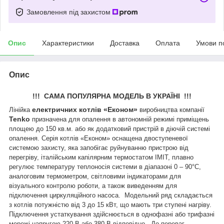
Замовлення під захистом
Опис
Характеристики
Доставка
Оплата
Умови п
Опис
!!! САМА ПОПУЛЯРНА МОДЕЛЬ В УКРАЇНІ !!!
електричних котлів «Економ»
Лінійка
виробництва компанії
Tenko
призначена для опалення в автономній режимі приміщень
площею до 150 кв.м. або як додатковий пристрій в діючій системі
опалення. Серія котлів «Економ» оснащена двоступеневої
системою захисту, яка запобігає руйнуванню пристрою від
перегріву, італійським капілярним термостатом IMIT, плавно
регулює температуру теплоносія системи в діапазоні 0 – 90°С,
аналоговим термометром, світловими індикаторами для
візуального контролю роботи, а також виведенням для
підключення циркуляційного насоса. Модельний ряд складається
з котлів потужністю від 3 до 15 кВт, що мають три ступені нагріву.
Підключення устаткування здійснюється в однофазні або трифазні
мережі напругою 220 В або 380 В відповідно. До переваг