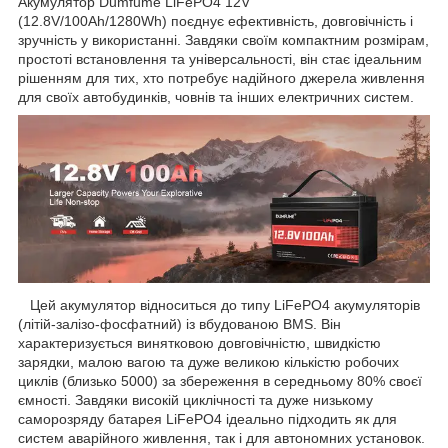
Акумулятор Dumfume LiFePO4 12V
(12.8V/100Ah/1280Wh) поєднує ефективність, довговічність і
зручність у використанні. Завдяки своїм компактним розмірам,
простоті встановлення та універсальності, він стає ідеальним
рішенням для тих, хто потребує надійного джерела живлення
для своїх автобудинків, човнів та інших електричних систем.
Цей акумулятор відноситься до типу LiFePO4 акумуляторів
(літій-залізо-фосфатний) із вбудованою BMS. Він
характеризується винятковою довговічністю, швидкістю
зарядки, малою вагою та дуже великою кількістю робочих
циклів (близько 5000) за збереження в середньому 80% своєї
ємності. Завдяки високій циклічності та дуже низькому
саморозряду батарея LiFePO4 ідеально підходить як для
систем аварійного живлення, так і для автономних установок.