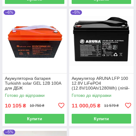
–6%
–5%
Акумуляторна батарея
Акумулятор ARUNA LFP 100
Turkishh solar GEL 12В 100А
12.8V LiFePO4
для ДБЖ
(12.8V/100Ah/1280Wh) (літій-
залізо-фосфатний
Готово до відправки
Готово до відправки
акумулятор для ДБЖ (UPS))
10 105
11 000,05
₴
₴
10 750 ₴
11 579 ₴
Купити
Купити
–5%