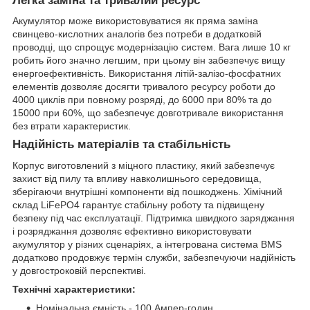
Легка заміна та тривалий ресурс
Акумулятор може використовуватися як пряма заміна
свинцево-кислотних аналогів без потреби в додатковій
проводці, що спрощує модернізацію систем. Вага лише 10 кг
робить його значно легшим, при цьому він забезпечує вищу
енергоефективність. Використання літій-залізо-фосфатних
елементів дозволяє досягти тривалого ресурсу роботи до
4000 циклів при повному розряді, до 6000 при 80% та до
15000 при 60%, що забезпечує довготривале використання
без втрати характеристик.
Надійність матеріалів та стабільність
Корпус виготовлений з міцного пластику, який забезпечує
захист від пилу та впливу навколишнього середовища,
зберігаючи внутрішні компоненти від пошкоджень. Хімічний
склад LiFePO4 гарантує стабільну роботу та підвищену
безпеку під час експлуатації. Підтримка швидкого заряджання
і розряджання дозволяє ефективно використовувати
акумулятор у різних сценаріях, а інтегрована система BMS
додатково продовжує термін служби, забезпечуючи надійність
у довгостроковій перспективі.
Технічні характеристики:
Номінальна ємність - 100 Ампер-годин