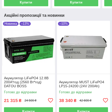
Купити
Купити
Акційні пропозиції та новинки
Новинка
–13%
–10%
Акумулятор LiFePO4 12.8В
200А*год (2560 Вт*год)
Акумулятор MUST LiFePO4
DATOU BOSS
LP15-24200 (24V 200Ah)
Готово до відправки
Готово до відправки
21 315
38 340
₴
₴
24 500 ₴
42 600 ₴
Купити
Купити