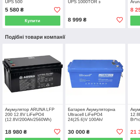
UPS 500
UPS 1000TOR з
Arun
правильною синусоїдою
прав
5 580
8 2
₴
8 999
₴
Купити
Подібні товари компанії
Акумулятор ARUNA LFP
Батарея Акумуляторна
Акум
200 12.8V LiFePO4
Ultracell LiFePO4
12.8
(12.8V/200Ah/2560Wh)
24(25.6)V 100Ah/
Вт*
(літій-залізо-фосфатний
2560W(2.56kW) Grade A
акумулятор для ДБЖ
18 980
30 000
21 
₴
₴
(UPS))