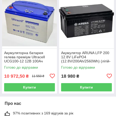
Акумуляторна батарея
Акумулятор ARUNA LFP 200
гелева преміум Ultracell
12.8V LiFePO4
UCG100-12 12В 100Ач
(12.8V/200Ah/2560Wh) (літій-
залізо-фосфатний
Готово до відправки
Готово до відправки
акумулятор для ДБЖ (UPS))
10 972,50
18 980
₴
₴
11 550 ₴
Купити
Купити
Про нас
97% позитивних з 169 відгуків за рік