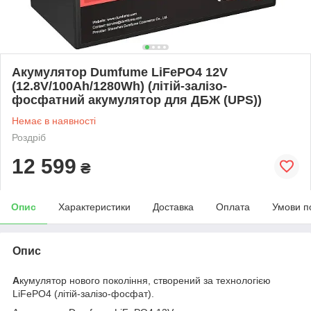
Акумулятор Dumfume LiFePO4 12V
(12.8V/100Ah/1280Wh) (літій-залізо-
фосфатний акумулятор для ДБЖ (UPS))
Немає в наявності
Роздріб
12 599
₴
Опис
Характеристики
Доставка
Оплата
Умови п
Опис
А
кумулятор нового покоління, створений за технологією
LiFePO4 (літій-залізо-фосфат).