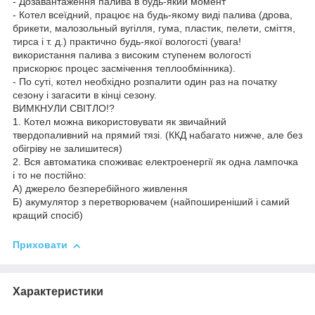
- Дозавантаження палива в будь-який момент
- Котел всеїдний, працює на будь-якому виді палива (дрова,
брикети, малозольный вугілля, гума, пластик, пелети, сміття,
тирса і т. д.) практично будь-якої вологості (увага!
використання палива з високим ступенем вологості
прискорює процес засмічення теплообмінника).
- По суті, котел необхідно розпалити один раз на початку
сезону і загасити в кінці сезону.
ВИМКНУЛИ СВІТЛО!?
1. Котел можна використовувати як звичайний
твердопаливний на прямий тязі. (ККД набагато нижче, але без
обігріву не залишитеся)
2. Вся автоматика споживає електроенергії як одна лампочка
і то не постійно:
А) джерело безперебійного живлення
Б) акумулятор з перетворювачем (найпоширеніший і самий
кращий спосіб)
Приховати
Характеристики