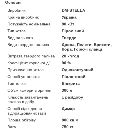
Основні
Виробник
DM-STELLA
Країна виробник
Україна
Потужність номінальна
80 кВт
Тип котла
Піролізний
Вид пального
Тверде
Види твердого палива
Дрова, Пелети, Брикети,
Кора, Горючі сланці
Витрата твердого палива
20 кг/год
Коефіцієнт корисної дії
90 %
Призначення котла
Одноконтурний
Спосіб установки
Підлоговий
Тип топки
Відкрита
Об'єм камери згоряння
300 л
Кількість завантажень
1 раз/добу
палива в добу
Спосіб відведення
Димар
відпрацьованих газів
Площа обігріву
800 кв.м
Вага
750 кг