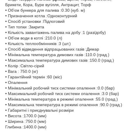
Брикети, Кора, Буре вугілля, Антрацит, Торф
• Об'єм бункера для палива :0.30 (куб. м)
• Призначення котла :Одноконтурний
• Спосіб установки :Підлоговий
• Тип топки :Закрита
• Кількість завантажень палива на добу :1 (раз/добу)
• Об'єм води в котлі :210.0 (л)
• Кількість теплообмінників :3 (шт.)
• Спосіб відведення відпрацьованих газів :Димар
• Мінімальна температура димових газів :110.0 (град.)
• Максимальна температура димових газів :150.0 (град.)
• Колір :Світло-сірий
• Вага : 750.0 (кг)
• Гарантійний термін :60 (міс)
• Опалення
• Мінімальний робочий тиск системи опалення :0.0 (бар)
• Максимальний робочий тиск системи опалення :3.0 (бар)
• Мінімальна температура в режимі опалення :55.0 (град.)
• Максимальна температура в режимі опалення :90.0 (град.)
• Габаритні і приєднувальні розміри
• Висота :1700.0 (мм)
• Ширина :750.0 (мм)
Глибина :1400.0 (мм)