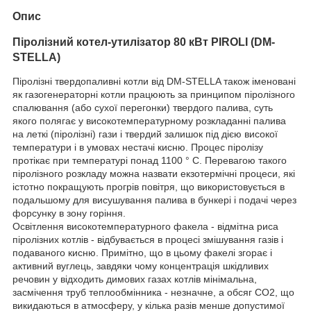
Опис
Піролізний котел-утилізатор 80 кВт
PIROLI (DM-
STELLA)
Піролізні твердопаливні котли від DM-STELLA також іменовані
як газогенераторні котли працюють за принципом піролізного
спалювання (або сухої перегонки) твердого палива, суть
якого полягає у високотемпературному розкладанні палива
на леткі (піролізні) гази і твердий залишок під дією високої
температури і в умовах нестачі кисню. Процес піролізу
протікає при температурі понад 1100 ° С. Перевагою такого
піролізного розкладу можна назвати екзотермічні процеси, які
істотно покращують прогрів повітря, що використовується в
подальшому для висушування палива в бункері і подачі через
форсунку в зону горіння.
Освітлення високотемпературного факела - відмітна риса
піролізних котлів - відбувається в процесі змішування газів і
подаваного кисню. Примітно, що в цьому факелі згорає і
активний вуглець, завдяки чому концентрація шкідливих
речовин у відходить димових газах котлів мінімальна,
засмічення труб теплообмінника - незначне, а обсяг СО2, що
викидаються в атмосферу, у кілька разів менше допустимої