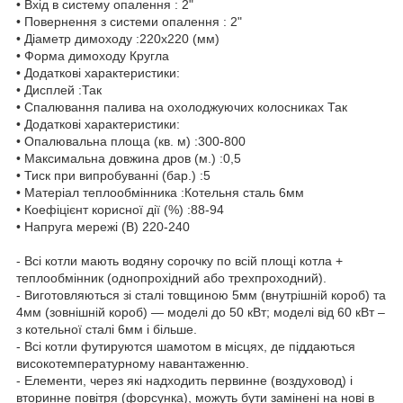
• Вхід в систему опалення : 2"
• Повернення з системи опалення : 2"
• Діаметр димоходу :220х220 (мм)
• Форма димоходу Кругла
• Додаткові характеристики:
• Дисплей :Так
• Спалювання палива на охолоджуючих колосниках Так
• Додаткові характеристики:
• Опалювальна площа (кв. м) :300-800
• Максимальна довжина дров (м.) :0,5
• Тиск при випробуванні (бар.) :5
• Матеріал теплообмінника :Котельня сталь 6мм
• Коефіцієнт корисної дії (%) :88-94
• Напруга мережі (В) 220-240
- Всі котли мають водяну сорочку по всій площі котла +
теплообмінник (однопрохідний або трехпроходний).
- Виготовляються зі сталі товщиною 5мм (внутрішній короб) та
4мм (зовнішній короб) ― моделі до 50 кВт; моделі від 60 кВт –
з котельної сталі 6мм і більше.
- Всі котли футируются шамотом в місцях, де піддаються
високотемпературному навантаженню.
- Елементи, через які надходить первинне (воздуховод) і
вторинне повітря (форсунка), можуть бути замінені на нові в