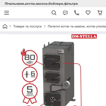
Лічильники,котли,насоси,бойлери,фільтри
Товари та послуги
Пелетні котли та каміни, котли-утилі