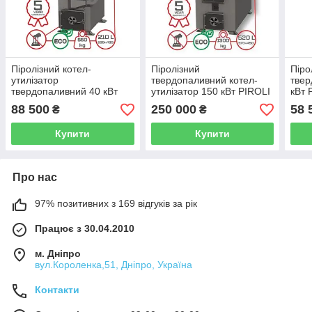
Піролізний котел-
Піролізний
Піро
утилізатор
твердопаливний котел-
твер
твердопаливний 40 кВт
утилізатор 150 кВт PIROLI
кВт 
PIROLI (DM-STELLA)
(DM-STELLA)
88 500
250 000
58 
₴
₴
Купити
Купити
Про нас
97% позитивних з 169 відгуків за рік
Працює з 30.04.2010
м. Дніпро
вул.Короленка,51, Дніпро, Україна
Контакти