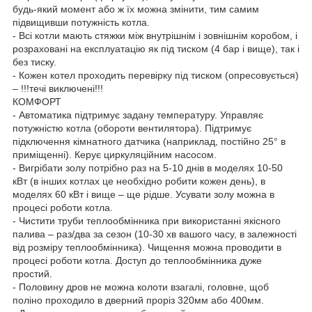
будь-який момент або ж їх можна змінити, тим самим
підвищивши потужність котла.
- Всі котли мають стяжки між внутрішнім і зовнішнім коробом, і
розраховані на експлуатацію як під тиском (4 бар і вище), так і
без тиску.
- Кожен котел проходить перевірку під тиском (опресовується)
– !!!течі виключені!!!
КОМФОРТ
- Автоматика підтримує задану температуру. Управляє
потужністю котла (обороти вентилятора). Підтримує
підключення кімнатного датчика (наприклад, постійно 25° в
приміщенні). Керує циркуляційним насосом.
- Вигрібати золу потрібно раз на 5-10 днів в моделях 10-50
кВт (в інших котлах це необхідно робити кожен день), в
моделях 60 кВт і вище – ще рідше. Усувати золу можна в
процесі роботи котла.
- Чистити труби теплообмінника при використанні якісного
палива – раз/два за сезон (10-30 хв вашого часу, в залежності
від розміру теплообмінника). Чищення можна проводити в
процесі роботи котла. Доступ до теплообмінника дуже
простий.
- Половину дров не можна колоти взагалі, головне, щоб
поліно проходило в дверний проріз 320мм або 400мм.