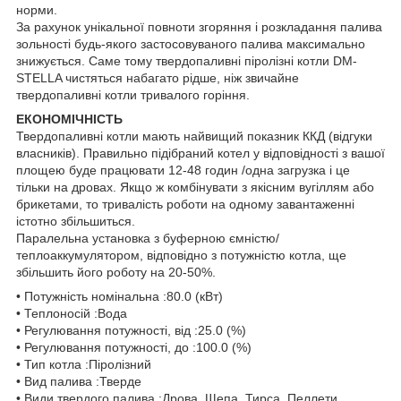
норми.
За рахунок унікальної повноти згоряння і розкладання палива
зольності будь-якого застосовуваного палива максимально
знижується. Саме тому твердопаливні піролізні котли DM-
STELLA чистяться набагато рідше, ніж звичайне
твердопаливні котли тривалого горіння.
ЕКОНОМІЧНІСТЬ
Твердопаливні котли мають найвищий показник ККД (відгуки
власників). Правильно підібраний котел у відповідності з вашої
площею буде працювати 12-48 годин /одна загрузка і це
тільки на дровах. Якщо ж комбінувати з якісним вугіллям або
брикетами, то тривалість роботи на одному завантаженні
істотно збільшиться.
Паралельна установка з буферною ємністю/
теплоаккумулятором, відповідно з потужністю котла, ще
збільшить його роботу на 20-50%.
• Потужність номінальна :80.0 (кВт)
• Теплоносій :Вода
• Регулювання потужності, від :25.0 (%)
• Регулювання потужності, до :100.0 (%)
• Тип котла :Піролізний
• Вид палива :Тверде
• Види твердого палива :Дрова, Щепа, Тирса, Пеллети,