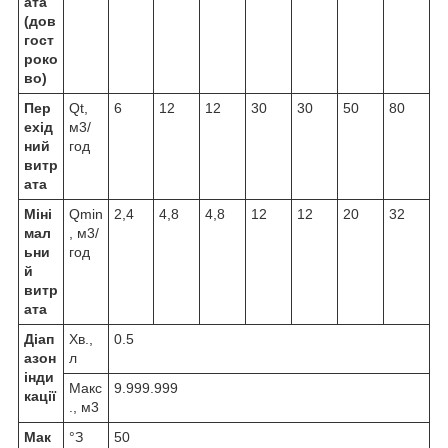
ата
(дов
гост
роко
во)
Пер
Q
t
,
6
12
12
30
30
50
80
ехід
м
3
/
ний
год
витр
ата
Міні
Q
min
2,4
4,8
4,8
12
12
20
32
мал
, м
3
/
ьни
год
й
витр
ата
Діап
Хв.,
0.5
азон
л
інди
Макс
9.999.999
кації
., м
3
Мак
°З
50