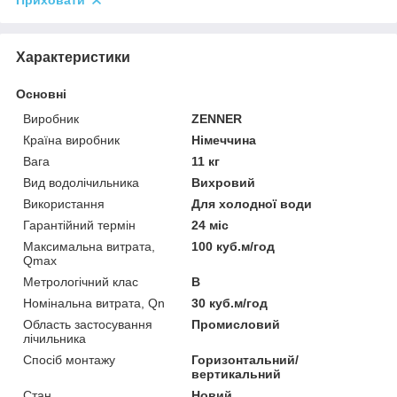
Приховати
Характеристики
Основні
Виробник
ZENNER
Країна виробник
Німеччина
Вага
11 кг
Вид водолічильника
Вихровий
Використання
Для холодної води
Гарантійний термін
24 міс
Максимальна витрата,
100 куб.м/год
Qmax
Метрологічний клас
В
Номінальна витрата, Qn
30 куб.м/год
Область застосування
Промисловий
лічильника
Спосіб монтажу
Горизонтальний/
вертикальний
Стан
Новий