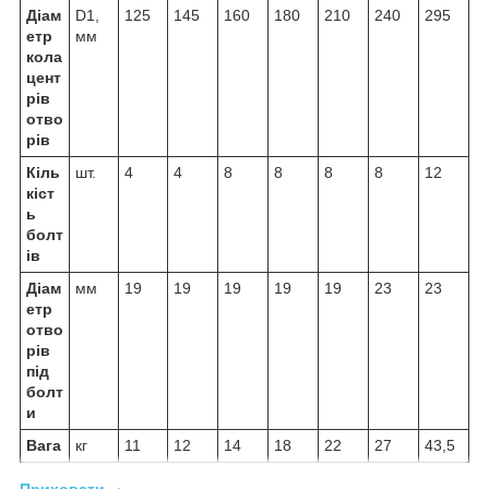
Діам
D1,
125
145
160
180
210
240
295
етр
мм
кола
цент
рів
отво
рів
Кіль
шт.
4
4
8
8
8
8
12
кіст
ь
болт
ів
Діам
мм
19
19
19
19
19
23
23
етр
отво
рів
під
болт
и
Вага
кг
11
12
14
18
22
27
43,5