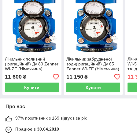
Лічильник поливний
Лічильник забрудненої
Лічи
(іригаційний) Ду 80 Zenner
води(іригаційний) Ду 65
WI-5
WI-ZF (Німеччина)
Zenner WI-ZF (Німеччина)
т.ч.
Apat
11 600
11 150
11 
₴
₴
Купити
Купити
Про нас
97% позитивних з 169 відгуків за рік
Працює з 30.04.2010