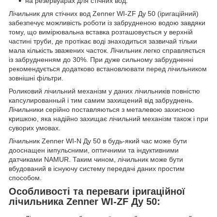
на резервуарах для стічних вод.
Лічильник для стічних вод Zenner WI-ZF Ду 50 (іригаційний)
забезпечує можливість роботи із забрудненою водою завдяки
тому, що вимірювальна вставка розташовується у верхній
частині труби, де протікає воді знаходиться зазвичай тільки
мала кількість зважених часток. Лічильник легко справляється
із забрудненням до 30%. При дуже сильному забрудненні
рекомендується додатково встановлювати перед лічильником
зовнішні фільтри.
Роликовий лічильний механізм у даних лічильників повністю
капсулированный і тим самим захищений від забруднень.
Лічильники серійно поставляються з металевою захисною
кришкою, яка надійно захищає лічильний механізм також і при
суворих умовах.
Лічильник Zenner WI-N Ду 50 в будь-який час може бути
дооснащен імпульсними, оптичними та індуктивними
датчиками NAMUR. Таким чином, лічильник може бути
вбудований в існуючу систему передачі даних простим
способом.
Особливості та переваги іригаційної
лічильника Zenner WI-ZF Ду 50: