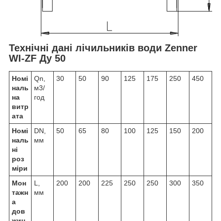
Технічні дані лічильників води Zenner
WI-ZF Ду 50
Номі
Q
n
,
30
50
90
125
175
250
450
наль
м
3
/
на
год
витр
ата
Номі
DN,
50
65
80
100
125
150
200
наль
мм
ні
роз
міри
Мон
L,
200
200
225
250
250
300
350
тажн
мм
а
дов
жин