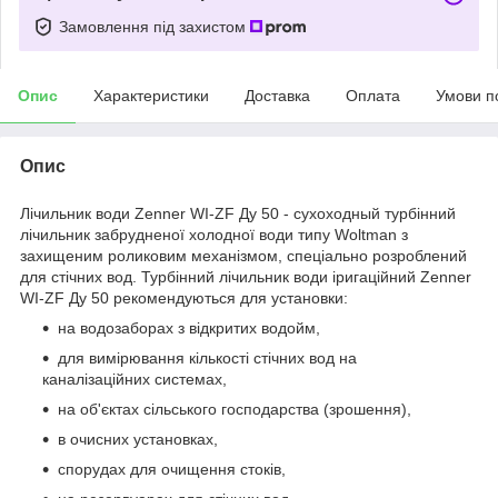
Замовлення під захистом
Опис
Характеристики
Доставка
Оплата
Умови п
Опис
Лічильник води Zenner WI-ZF Ду 50 - сухоходный турбінний
лічильник забрудненої холодної води типу Woltman з
захищеним роликовим механізмом, спеціально розроблений
для стічних вод. Турбінний лічильник води іригаційний Zenner
WI-ZF Ду 50 рекомендуються для установки:
на водозаборах з відкритих водойм,
для вимірювання кількості стічних вод на
каналізаційних системах,
на об'єктах сільського господарства (зрошення),
в очисних установках,
спорудах для очищення стоків,