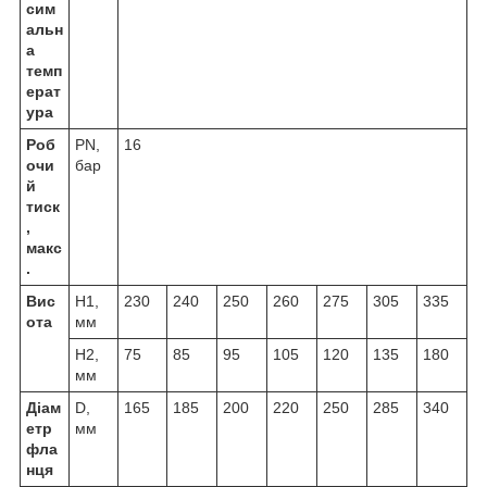
сим
альн
а
темп
ерат
ура
Роб
PN,
16
очи
бар
й
тиск
,
макс
.
Вис
Н1,
230
240
250
260
275
305
335
ота
мм
Н2,
75
85
95
105
120
135
180
мм
Діам
D,
165
185
200
220
250
285
340
етр
мм
фла
нця