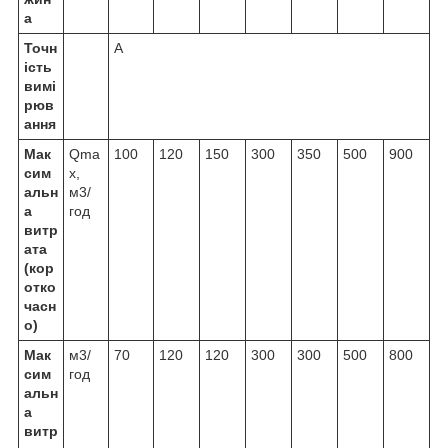
а
Точн
А
ість
вимі
рюв
ання
Мак
Q
ma
100
120
150
300
350
500
900
сим
x
,
альн
м
3
/
а
год
витр
ата
(кор
отко
часн
о)
Мак
м
3
/
70
120
120
300
300
500
800
сим
год
альн
а
витр