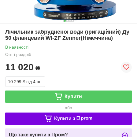
Лічильник забрудненої води (іригаційний) Ду
50 фланцевий WI-ZF Zenner(Німеччина)
В наявності
Опт і роздріб
11 020
₴
10 299 ₴
від 4 шт.
Купити
або
Купити з
Що таке купити з Пром?