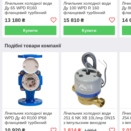
Лічильник холодної води
Лічильник холодної води
Лічи
Ду 65 WPD R160
Ду 100 WPD R 160
Ду 
фланцевий турбінний
фланцевий турбінний
флан
Zenner (Німеччина)
Zenner(Німеччина)
Zenn
13 180
15 810
14 
₴
₴
Купити
Купити
Подібні товари компанії
Лічильник холодної води
Лічильник холодної води
Лічи
WPD Ду 40 R100 IP68
JS1.6 NK ХВ 10L/imp DN15
JS4.
фланцевий турбінний
з імпульсним виходом
з ім
Zenner(Німеччина)
Powogaz ( Польща)
Powo
10 920
1 814
2 0
₴
₴
1 909 ₴