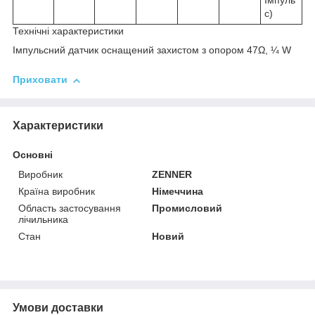
Імпуль
с)
Технічні характеристики
Імпульсний датчик оснащений захистом з опором 47Ω, ¼ W
Приховати
Характеристики
Основні
Виробник
ZENNER
Країна виробник
Німеччина
Область застосування
Промисловий
лічильника
Стан
Новий
Умови доставки