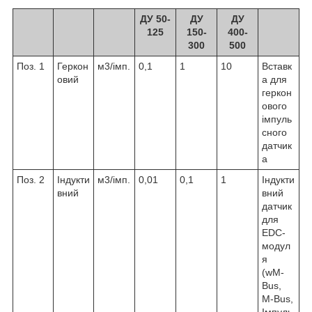
ДУ 50-
ДУ
ДУ
125
150-
400-
300
500
Поз. 1
Геркон
м
3
/імп.
0,1
1
10
Вставк
овий
а для
геркон
ового
імпуль
сного
датчик
а
Поз. 2
Індукти
м
3
/імп.
0,01
0,1
1
Індукти
вний
вний
датчик
для
EDC-
модул
я
(wM-
Bus,
M-Bus,