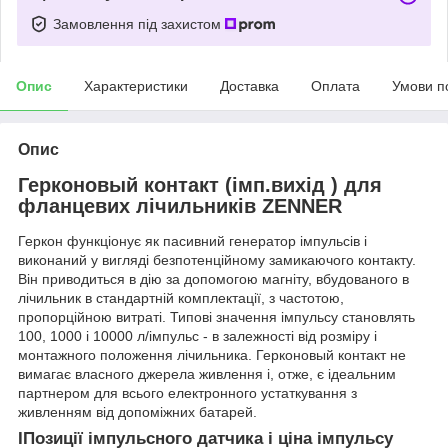
Замовлення під захистом
Опис
Характеристики
Доставка
Оплата
Умови п
Опис
Герконовый контакт (імп.вихід ) для
фланцевих лічильників ZENNER
Геркон функціонує як пасивний генератор імпульсів і
виконаний у вигляді безпотенційному замикаючого контакту.
Він приводиться в дію за допомогою магніту, вбудованого в
лічильник в стандартній комплектації, з частотою,
пропорційною витраті. Типові значення імпульсу становлять
100, 1000 і 10000 л/імпульс - в залежності від розміру і
монтажного положення лічильника. Герконовый контакт не
вимагає власного джерела живлення і, отже, є ідеальним
партнером для всього електронного устаткування з
живленням від допоміжних батарей.
ІПозиції імпульсного датчика і ціна імпульсу