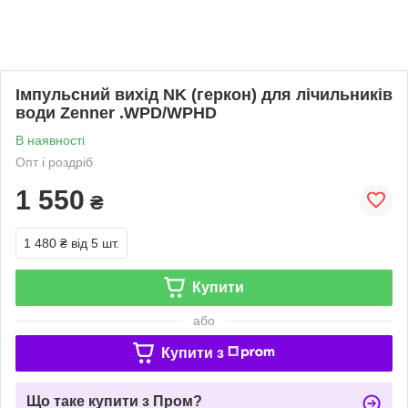
Імпульсний вихід NK (геркон) для лічильників
води Zenner .WPD/WPHD
В наявності
Опт і роздріб
1 550
₴
1 480 ₴
від 5 шт.
Купити
або
Купити з
Що таке купити з Пром?