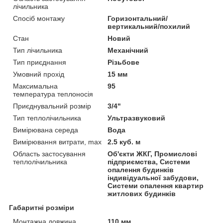
лічильника
Спосіб монтажу
Горизонтальний/
вертикальний/похилий
Стан
Новий
Тип лічильника
Механічний
Тип приєднання
Різьбове
Умовний прохід
15 мм
Максимальна
95
температура теплоносія
Приєднувальний розмір
3/4"
Тип теплолічильника
Ультразвуковий
Вимірювана середа
Вода
Вимірювання витрати, max
2.5 куб. м
Область застосування
Об'єкти ЖКГ, Промислові
теплолічильника
підприємства, Системи
опалення будинків
індивідуальної забудови,
Системи опалення квартир
житлових будинків
Габаритні розміри
Монтажна довжина
110 мм