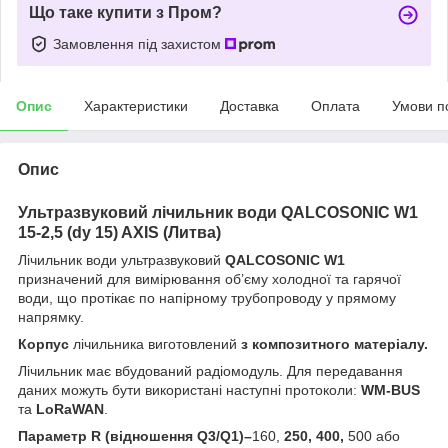
Що таке купити з Пром?
Замовлення під захистом
Опис
Характеристики
Доставка
Оплата
Умови п
Опис
Ультразвуковий лічильник води QALCOSONIC W1
15-2,5 (dy 15) AXIS (Литва)
Лічильник води ультразвуковий
QALCOSONIC
W
1
призначений для вимірювання об’єму холодної та гарячої
води, що протікає по напірному трубопроводу у прямому
напрямку.
Корпус
лічильника виготовлений
з композитного матеріалу
.
Лічильник має вбудований радіомодуль. Для передавання
даних можуть бути використані наступні протоколи:
WM-BUS
та
L
o
R
a
WAN
.
Параметр R (відношення Q3/Q1)
–
160,
250
,
400
,
500 або