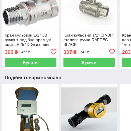
Кран кульовий 1/2" ЗВ
Кран кульовий 1/2" ЗР-ВР
Кран
ручка т-подібна преміум
сталева ручка RAFTEC
повн
якість R254D Giacomini
BLACK
"ме
(Італія)
396
307
283
₴
₴
465 ₴
341 ₴
Купити
Купити
Подібні товари компанії