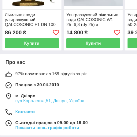
Лічильник води
Ультразвуковий лічильник
Ульт
ультразвуковий
води QALCOSONIC W1
вод
QALCOSONIC F1 DN 100
25–6,3 (dy 25) з
50-2
Q3 100 R 250 T30
вбудованим
раді
86 200
14 800
39 
₴
₴
фланцевий з
радіомодулем AXIS
(Лит
радіомодулем AXIS
(Литва)
Купити
Купити
(Литва)
Про нас
97% позитивних з 169 відгуків за рік
Працює з 30.04.2010
м. Дніпро
вул.Короленка,51, Дніпро, Україна
Контакти
Сьогодні працює з 09:00 до 19:00
Показати весь графік роботи