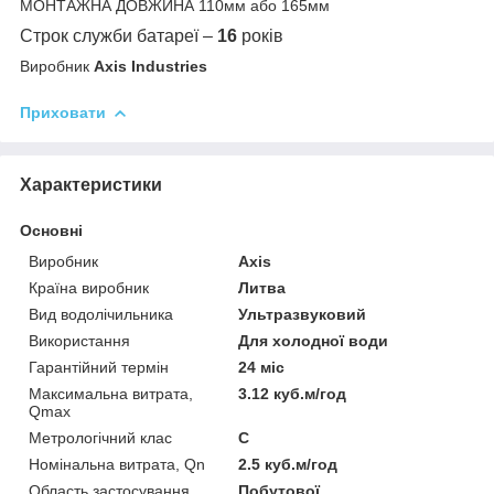
МОНТАЖНА ДОВЖИНА 110мм або 165мм
Строк служби батареї –
16
років
Виробник
Axis Industries
Приховати
Характеристики
Основні
Виробник
Axis
Країна виробник
Литва
Вид водолічильника
Ультразвуковий
Використання
Для холодної води
Гарантійний термін
24 міс
Максимальна витрата,
3.12 куб.м/год
Qmax
Метрологічний клас
С
Номінальна витрата, Qn
2.5 куб.м/год
Область застосування
Побутової