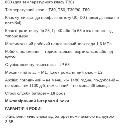
800 (для температурного класу T30)
Температурний клас –
T30
, T50, T30/90,
T90
.
Клас чутливості до профілю потоку U0, D0 (прямі ділянки не
потрібні).
Клас втрати тиску p 25, p 40 або p 63 в залежності від
типорозміру
Максимальний робочий надлишковий тиск води 1,6 МПа.
Робоче положення – горизонтальне, вертикальне або під
кутом.
Ступінь захисту лічильника – IP 68
Механічний клас – М1. Електромагнітний клас – Е2.
Архіви: погодинний – не менш ніж 1480 годин, по-добовий –
не менш ніж 1130 діб, помісячний – не менш 36 місяців
Строк служби батареї –
16
років
М
і
жпов
і
рочн
и
й
і
нтервал 4
роки
ГАРАНТІЯ
4
РОКИ!
Живлення лічильника від батареї номінальною напругою
3,6В