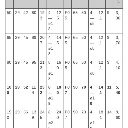
Г
50
29
42
80
19
4
12
F0
65
50
4
12
9
3,
3
—
5
5
—
,1
00
ø1
o8
8
65
29
45
89
20
4
14
F0
65
50
4
12
9
3,
7
—
5
5
—
,1
70
ø1
o8
8
80
29
45
95
21
8
16
F0
65
50
4
12
9
4,
3
—
0
5
—
,1
10
ø1
o8
8
10
29
52
11
23
8
18
F0
90
70
4
14
11
5,
0
4
2
—
0
7
—
,1
40
ø1
ø1
8
0
15
29
56
13
24
8
24
F0
90
70
4
18
14
8,
0
9
5
—
0
7
—
,1
60
ø2
ø1