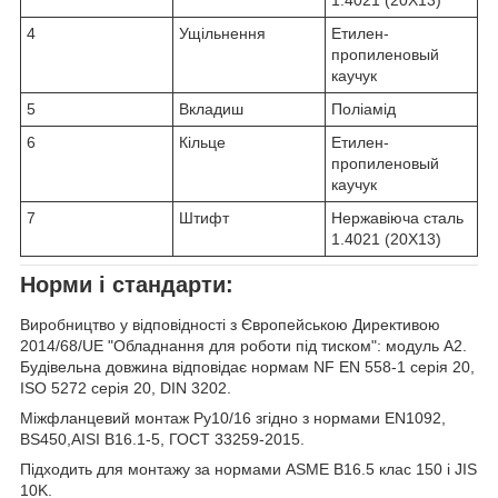
1.4021 (20Х13)
4
Ущільнення
Етилен-
пропиленовый
каучук
5
Вкладиш
Поліамід
6
Кільце
Етилен-
пропиленовый
каучук
7
Штифт
Нержавіюча сталь
1.4021 (20Х13)
Норми і стандарти:
Виробництво у відповідності з Європейською Директивою
2014/68/UЕ "Обладнання для роботи під тиском": модуль А2.
Будівельна довжина відповідає нормам NF EN 558-1 серія 20,
ISO 5272 серія 20, DIN 3202.
Міжфланцевий монтаж Ру10/16 згідно з нормами EN1092,
BS450,AISI B16.1-5, ГОСТ 33259-2015.
Підходить для монтажу за нормами ASME B16.5 клас 150 і JIS
10K.