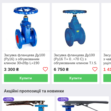
Засувка фланцева Ду100
Засувка фланцева Ду100
Засу
(Ру16) з обгумованим
(Ру16 Т= 0..+70 C) з
з ча
клином 30ч39р L=190
обгумованим клином T.I.S.
ущі
(Італія)
(По
3 300
6 750
1 4
₴
₴
Купити
Купити
Акційні пропозиції та новинки
–10%
–10%