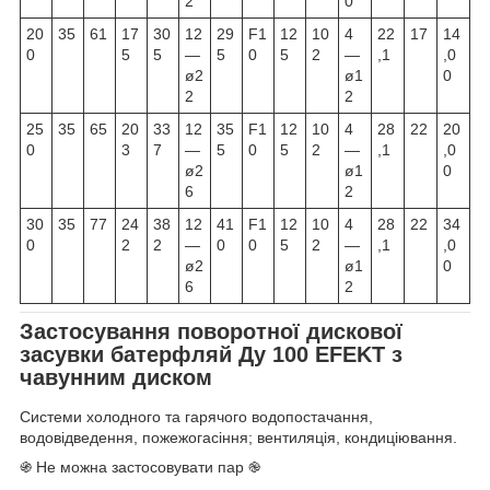
2
0
20
35
61
17
30
12
29
F1
12
10
4
22
17
14
0
5
5
—
5
0
5
2
—
,1
,0
ø2
ø1
0
2
2
25
35
65
20
33
12
35
F1
12
10
4
28
22
20
0
3
7
—
5
0
5
2
—
,1
,0
ø2
ø1
0
6
2
30
35
77
24
38
12
41
F1
12
10
4
28
22
34
0
2
2
—
0
0
5
2
—
,1
,0
ø2
ø1
0
6
2
Застосування поворотної дискової
засувки батерфляй Ду 100 EFEKT з
чавунним диском
Системи холодного та гарячого водопостачання,
водовідведення, пожежогасіння; вентиляція, кондиціювання.
֍ Не можна застосовувати пар ֎