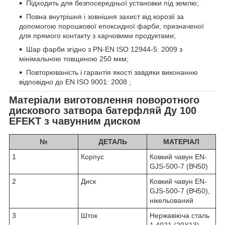
Підходить для безпосередньої установки під землю;
Повна внутрішня і зовнішня захист від корозії за
допомогою порошкової епоксидної фарби, призначеної
для прямого контакту з харчовими продуктами;
Шар фарби згідно з PN-EN ISO 12944-5: 2009 з
мінімальною товщиною 250 мкм;
Повторюваність і гарантія якості завдяки виконанню
відповідно до EN ISO 9001: 2008 ;
Матеріали виготовлення поворотного
дискового затвора батерфляй Ду 100
EFEKT з чавунним диском
№
ДЕТАЛЬ
МАТЕРІАЛ
1
Корпус
Ковкий чавун EN-
GJS-500-7 (ВЧ50)
2
Диск
Ковкий чавун EN-
GJS-500-7 (ВЧ50),
нікельований
3
Шток
Нержавіюча сталь