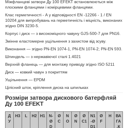
Міжфланцеві затвори Ду 100 EFEKT встановлюються між
плоскими фланцями і комірцевими фланцями.
Клас герметичності - А у відповідності EN -12266 - 1 / EN
10204 для випробувань на герметичність і міцність, виконаних
згідно DIN 3230-5.
Корпус і диск — з високоміцного чавуну GJS-500-7 для PN16.
Змінне еластомерне ущільнення з захистом від зсуву.
Виконання — згідно PN-EN 1074-1, PN-EN 1074-2; PN-EN 593.
Шпиндель — з нержавіючої сталі 1.4021
Верхній фланець — для монтажу приводу згідно ISO 5211
Диск — ковкий чавун з покриттям
Ущільнення — EPDM
Цілісний шток, кріплення диска на шпильках
Розміри затвора дискового батерфляй
Ду 100 EFEKT
Д
H3
L
H2
H1
N-
Ø
N
Ø
Ø
N1
Ø
H
ВА
У
Ø
C
O
N
C1
-Ø
F
ГА
D
D1
,К