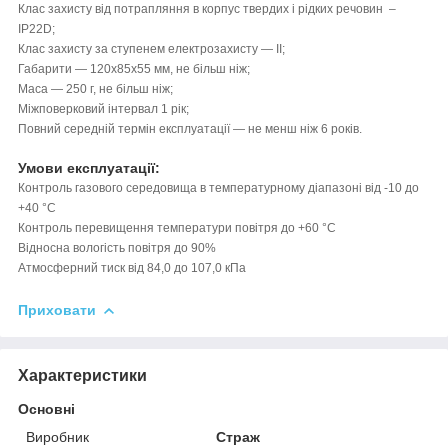
Клас захисту від потрапляння в корпус твердих і рідких речовин –
IP22D;
Клас захисту за ступенем електрозахисту — II;
Габарити — 120х85х55 мм, не більш ніж;
Маса — 250 г, не більш ніж;
Міжповерковий інтервал 1 рік;
Повний середній термін експлуатації — не менш ніж 6 років.
Умови експлуатації:
Контроль газового середовища в температурному діапазоні від -10 до
+40 °C
Контроль перевищення температури повітря до +60 °C
Відносна вологість повітря до 90%
Атмосферний тиск від 84,0 до 107,0 кПа
Приховати
Характеристики
Основні
Виробник
Страж