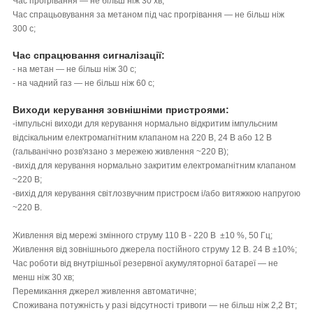
Час прогрівання — не більш ніж 30 хв;
Час спрацьовування за метаном під час прогрівання — не більш ніж
300 с;
Час спрацювання сигналізації:
- на метан — не більш ніж 30 с;
- на чадний газ — не більш ніж 60 с;
Виходи керування зовнішніми пристроями:
-імпульсні виходи для керування нормально відкритим імпульсним
відсікальним електромагнітним клапаном на 220 В, 24 В або 12 В
(гальванічно розв'язано з мережею живлення ~220 В);
-вихід для керування нормально закритим електромагнітним клапаном
~220 В;
-вихід для керування світлозвучним пристроєм і/або витяжкою напругою
~220 В.
Живлення від мережі змінного струму 110 В - 220 В ±10 %, 50 Гц;
Живлення від зовнішнього джерела постійного струму 12 В. 24 В ±10%;
Час роботи від внутрішньої резервної акумуляторної батареї — не
менш ніж 30 хв;
Перемикання джерел живлення автоматичне;
Споживана потужність у разі відсутності тривоги — не більш ніж 2,2 Вт;