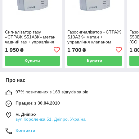
Сигналізатор газу
Газосигналізатор «СТРАЖ
Газо
«СТРАЖ Ѕ51А3К» метан +
Ѕ10А3К» метан +
Ѕ50В
чадний газ + управління
управління клапаном
(СО 
клапаном
(Укр
1 950
1 700
1 8
₴
₴
Купити
Купити
Про нас
97% позитивних з 169 відгуків за рік
Працює з 30.04.2010
м. Дніпро
вул.Короленка,51, Дніпро, Україна
Контакти