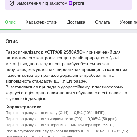
Замовлення під захистом
Опис
Характеристики
Доставка
Оплата
Умови п
Опис
Газосигналізатор «СТРАЖ 2S50A5Q»
призначений для
автоматичного контролю концентрацій природного (далі
метан) і чадного газу в повітрі вибухобезпечних зон
побутових, комунальних, виробничих приміщень і котельних.
Газосигналізатор пройшов державні випробування на
відповідність стандарту
ДСТУ EN 50194
.
Виготовляються прилади в ударостійкому пластмасовому
корпусі стаціонарного виконання з вбудованою світловою та
звуковою індикацією.
Характеристики:
Поріг спрацьовування метану (СН4) — 0,5% (10% НКПР);
Поріг спрацьовування за чадним газом (СО) — 0,005% (50 ppm);
Поріг спрацьовування за перевищенням температури +55 °C;
Рівень звукового сигналу тривоги на відстані 1 м — не менш ніж 85 дБ;