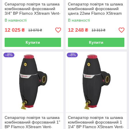
Сепаратор повітря та шлама
Сепаратор повітря та шлама
комбінований форсований
комбінований форсований
3/4" ВР Flamco XStream Vent-
цанга 22мм Flamco XStream
Clean(Нідерланди)
Vent-Clean(Нідерланди)
В наявності
В наявності
12 025
12 248
₴
₴
13 070 ₴
13 313 ₴
Купити
Купити
–8%
–8%
Сепаратор повітря та шлама
Сепаратор повітря та шлама
комбінований форсований 1"
комбінований форсований 1
ВР Flamco XStream Vent-
1\4" ВР Flamco XStream Vent-