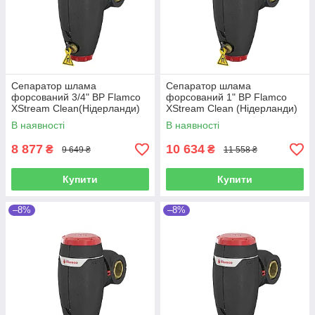
Сепаратор шлама
Сепаратор шлама
форсований 3/4" ВР Flamco
форсований 1" ВР Flamco
XStream Clean(Нідерланди)
XStream Clean (Нідерланди)
В наявності
В наявності
8 877
10 634
₴
₴
9 649 ₴
11 558 ₴
Купити
Купити
–8%
–8%