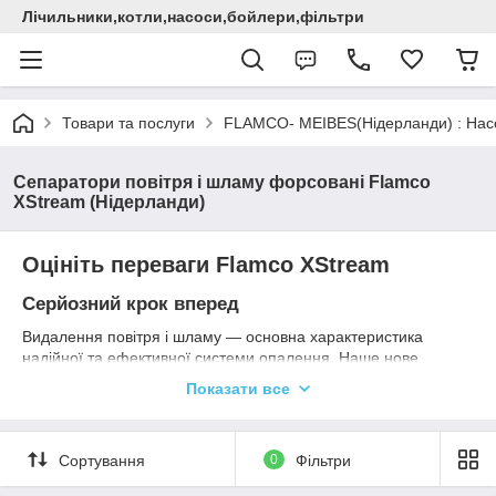
Лічильники,котли,насоси,бойлери,фільтри
Товари та послуги
FLAMCO- MEIBES(Нідерланди) : Насос
Сепаратори повітря і шламу форсовані Flamco
XStream (Нідерланди)
Оцініть переваги Flamco XStream
Серйозний крок вперед
Видалення повітря і шламу — основна характеристика
надійної та ефективної системи опалення. Наше нове
покоління сепараторів повітря і шламу — це серйозний крок
Показати все
вперед. Завдяки значному зниженню енергоспоживання,
підвищення ефективності і збільшення терміну служби
опалювальних систем ми можемо гарантувати високу
Сортування
0
Фільтри
продуктивність сепараторів повітря і шламу Flamco XStream з
найбільшою впевненістю.