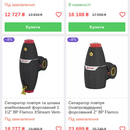
Clean(Нідерланди)
Clean(Нідерланди)
Під замовлення
В наявності
12 727
16 188
₴
₴
13 834 ₴
17 596 ₴
Купити
Купити
–8%
–8%
Сепаратор повітря та шлама
Сепаратор повітря
комбінований форсований 1
(повітровідвідник)
1\2" ВР Flamco XStream Vent-
форсований 2" ВР Flamco
Clean(Нідерланди)
XStream Vent(Нідерланди)
Під замовлення
Під замовлення
18 277
23 689
₴
₴
19 866 ₴
25 748 ₴